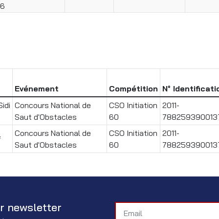
26
Evénement
Compétition
N° Identificati
idi
Concours National de
CSO Initiation
2011-
Saut d'Obstacles
60
788259390013
Concours National de
CSO Initiation
2011-
f
Saut d'Obstacles
60
788259390013
r newsletter