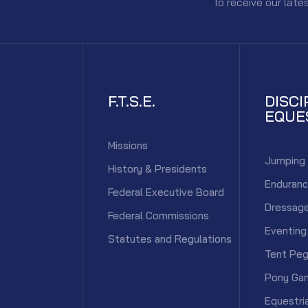
To receive our lat
F.T.S.E.
DISCI
EQUE
Missions
Jumping
History & Presidents
Enduran
Federal Executive Board
Dressag
Federal Commissions
Eventing
Statutes and Regulations
Tent Peg
Pony Ga
Equestri