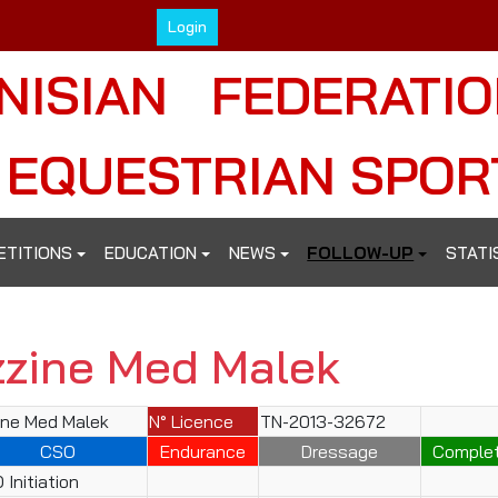
Login
NISIAN FEDERATI
 EQUESTRIAN SPOR
ETITIONS
EDUCATION
NEWS
FOLLOW-UP
STATI
zzine Med Malek
ine Med Malek
N° Licence
TN-2013-32672
CSO
Endurance
Dressage
Comple
 Initiation