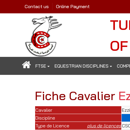
Contact us
Online Payment
TU
OF
FTSE
EQUESTRIAN DISCIPLINES
COMP
Fiche Cavalier
E
Cavalier
Ezz
Discipline
Type de Licence
plus de licences
CSO