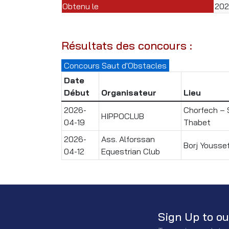
Obtenu le
20
Résultats des concours :
Concours Saut d'Obstacles
Date
Début
Organisateur
Lieu
2026-
Chorfech – S
HIPPOCLUB
04-19
Thabet
2026-
Ass. Alforssan
Borj Yousse
04-12
Equestrian Club
Sign Up to ou