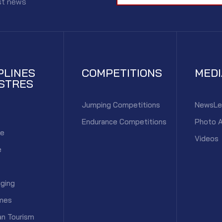
est news
PLINES
COMPETITIONS
MED
STRES
Jumping Competitions
NewsLe
Endurance Competitions
Photo 
ce
Videos
e
ging
mes
an Tourism