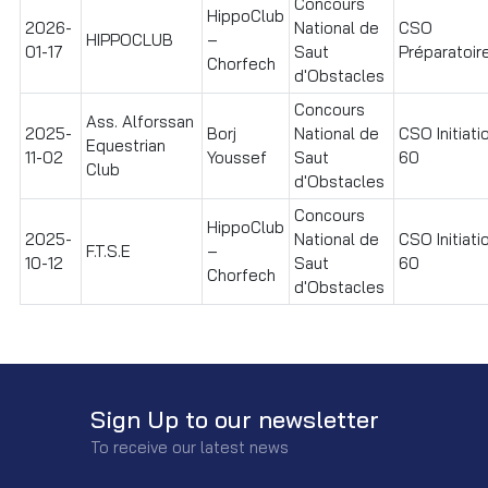
Concours
HippoClub
2026-
National de
CSO
HIPPOCLUB
–
01-17
Saut
Préparatoire
Chorfech
d'Obstacles
Concours
Ass. Alforssan
2025-
Borj
National de
CSO Initiati
Equestrian
11-02
Youssef
Saut
60
Club
d'Obstacles
Concours
HippoClub
2025-
National de
CSO Initiati
F.T.S.E
–
10-12
Saut
60
Chorfech
d'Obstacles
Sign Up to our newsletter
To receive our latest news