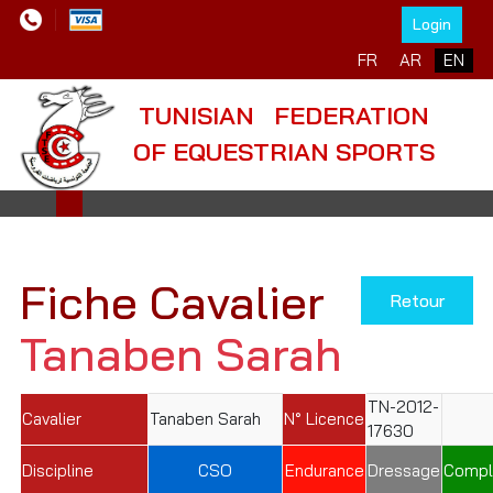
Login
Select your language
FR
AR
EN
TUNISIAN FEDERATION
OF EQUESTRIAN SPORTS
Fiche Cavalier
Retour
Tanaben Sarah
TN-2012-
Cavalier
Tanaben Sarah
N° Licence
17630
Discipline
CSO
Endurance
Dressage
Compl