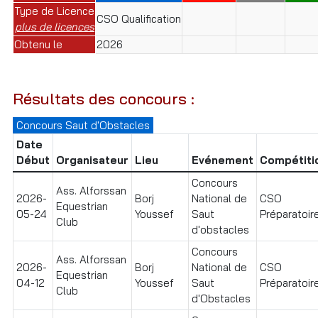
Type de Licence
CSO Qualification
plus de licences
Obtenu le
2026
Résultats des concours :
Concours Saut d'Obstacles
Date
Début
Organisateur
Lieu
Evénement
Compétiti
Concours
Ass. Alforssan
2026-
Borj
National de
CSO
Equestrian
05-24
Youssef
Saut
Préparatoire
Club
d'obstacles
Concours
Ass. Alforssan
2026-
Borj
National de
CSO
Equestrian
04-12
Youssef
Saut
Préparatoire
Club
d'Obstacles