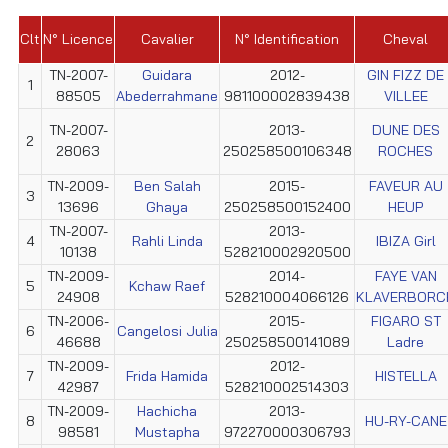
Clt
N° Licence
Cavalier
N° Identification
Cheval
TN-2007-
Guidara
2012-
GIN FIZZ DE
1
88505
Abederrahmane
981100002839438
VILLEE
TN-2007-
2013-
DUNE DES
2
28063
250258500106348
ROCHES
TN-2009-
Ben Salah
2015-
FAVEUR AU
3
13696
Ghaya
250258500152400
HEUP
TN-2007-
2013-
4
Rahli Linda
IBIZA Girl
10138
528210002920500
TN-2009-
2014-
FAYE VAN
5
Kchaw Raef
24908
528210004066126
KLAVERBORC
TN-2006-
2015-
FIGARO ST
6
Cangelosi Julia
46688
250258500141089
Ladre
TN-2009-
2012-
7
Frida Hamida
HISTELLA
42987
528210002514303
TN-2009-
Hachicha
2013-
8
HU-RY-CANE
98581
Mustapha
972270000306793