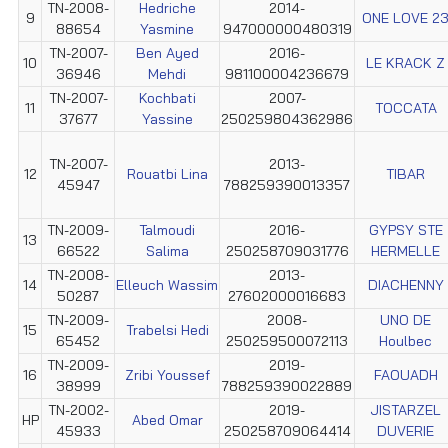
TN-2008-
Hedriche
2014-
9
ONE LOVE 2
88654
Yasmine
947000000480319
TN-2007-
Ben Ayed
2016-
10
LE KRACK Z
36946
Mehdi
981100004236679
TN-2007-
Kochbati
2007-
11
TOCCATA
37677
Yassine
250259804362986
TN-2007-
2013-
12
Rouatbi Lina
TIBAR
45947
788259390013357
TN-2009-
Talmoudi
2016-
GYPSY STE
13
66522
Salima
250258709031776
HERMELLE
TN-2008-
2013-
14
Elleuch Wassim
DIACHENNY
50287
27602000016683
TN-2009-
2008-
UNO DE
15
Trabelsi Hedi
65452
250259500072113
Houlbec
TN-2009-
2019-
16
Zribi Youssef
FAOUADH
38999
788259390022889
TN-2002-
2019-
JISTARZEL
HP
Abed Omar
45933
250258709064414
DUVERIE