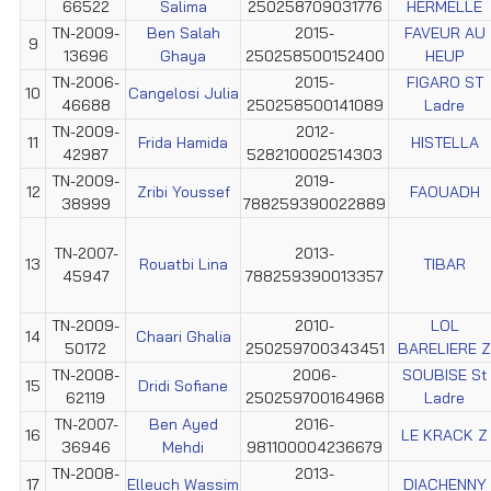
66522
Salima
250258709031776
HERMELLE
TN-2009-
Ben Salah
2015-
FAVEUR AU
9
13696
Ghaya
250258500152400
HEUP
TN-2006-
2015-
FIGARO ST
10
Cangelosi Julia
46688
250258500141089
Ladre
TN-2009-
2012-
11
Frida Hamida
HISTELLA
42987
528210002514303
TN-2009-
2019-
12
Zribi Youssef
FAOUADH
38999
788259390022889
TN-2007-
2013-
13
Rouatbi Lina
TIBAR
45947
788259390013357
TN-2009-
2010-
LOL
14
Chaari Ghalia
50172
250259700343451
BARELIERE Z
TN-2008-
2006-
SOUBISE St
15
Dridi Sofiane
62119
250259700164968
Ladre
TN-2007-
Ben Ayed
2016-
16
LE KRACK Z
36946
Mehdi
981100004236679
TN-2008-
2013-
17
Elleuch Wassim
DIACHENNY