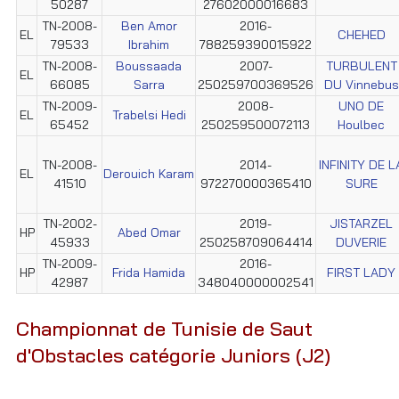
50287
27602000016683
TN-2008-
Ben Amor
2016-
EL
CHEHED
79533
Ibrahim
788259390015922
TN-2008-
Boussaada
2007-
TURBULENT
EL
66085
Sarra
250259700369526
DU Vinnebus
TN-2009-
2008-
UNO DE
EL
Trabelsi Hedi
65452
250259500072113
Houlbec
TN-2008-
2014-
INFINITY DE L
EL
Derouich Karam
41510
972270000365410
SURE
TN-2002-
2019-
JISTARZEL
HP
Abed Omar
45933
250258709064414
DUVERIE
TN-2009-
2016-
HP
Frida Hamida
FIRST LADY
42987
348040000002541
Championnat de Tunisie de Saut
d'Obstacles catégorie Juniors (J2)