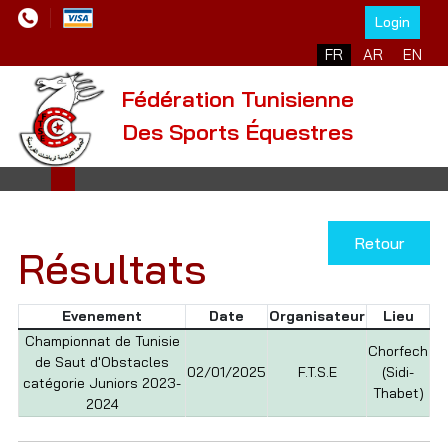
Login
Sélectionnez votre l
FR
AR
EN
Fédération Tunisienne
Des Sports Équestres
Retour
Résultats
Evenement
Date
Organisateur
Lieu
Championnat de Tunisie
Chorfech
de Saut d'Obstacles
02/01/2025
F.T.S.E
(Sidi-
catégorie Juniors 2023-
Thabet)
2024