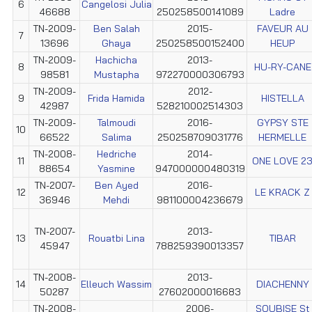
6
Cangelosi Julia
46688
250258500141089
Ladre
TN-2009-
Ben Salah
2015-
FAVEUR AU
7
13696
Ghaya
250258500152400
HEUP
TN-2009-
Hachicha
2013-
8
HU-RY-CANE
98581
Mustapha
972270000306793
TN-2009-
2012-
9
Frida Hamida
HISTELLA
42987
528210002514303
TN-2009-
Talmoudi
2016-
GYPSY STE
10
66522
Salima
250258709031776
HERMELLE
TN-2008-
Hedriche
2014-
11
ONE LOVE 2
88654
Yasmine
947000000480319
TN-2007-
Ben Ayed
2016-
12
LE KRACK Z
36946
Mehdi
981100004236679
TN-2007-
2013-
13
Rouatbi Lina
TIBAR
45947
788259390013357
TN-2008-
2013-
14
Elleuch Wassim
DIACHENNY
50287
27602000016683
TN-2008-
2006-
SOUBISE St