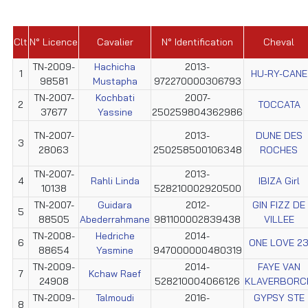
Clt
N° Licence
Cavalier
N° Identification
Cheval
TN-2009-
Hachicha
2013-
1
HU-RY-CANE
98581
Mustapha
972270000306793
TN-2007-
Kochbati
2007-
2
TOCCATA
37677
Yassine
250259804362986
TN-2007-
2013-
DUNE DES
3
28063
250258500106348
ROCHES
TN-2007-
2013-
4
Rahli Linda
IBIZA Girl
10138
528210002920500
TN-2007-
Guidara
2012-
GIN FIZZ DE
5
88505
Abederrahmane
981100002839438
VILLEE
TN-2008-
Hedriche
2014-
6
ONE LOVE 2
88654
Yasmine
947000000480319
TN-2009-
2014-
FAYE VAN
7
Kchaw Raef
24908
528210004066126
KLAVERBORC
TN-2009-
Talmoudi
2016-
GYPSY STE
8