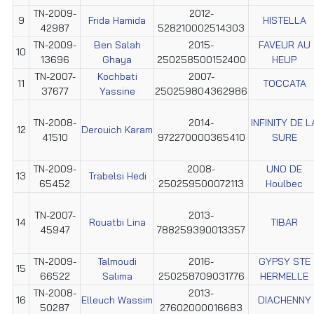
TN-2009-
2012-
9
Frida Hamida
HISTELLA
42987
528210002514303
TN-2009-
Ben Salah
2015-
FAVEUR AU
10
13696
Ghaya
250258500152400
HEUP
TN-2007-
Kochbati
2007-
11
TOCCATA
37677
Yassine
250259804362986
TN-2008-
2014-
INFINITY DE L
12
Derouich Karam
41510
972270000365410
SURE
TN-2009-
2008-
UNO DE
13
Trabelsi Hedi
65452
250259500072113
Houlbec
TN-2007-
2013-
14
Rouatbi Lina
TIBAR
45947
788259390013357
TN-2009-
Talmoudi
2016-
GYPSY STE
15
66522
Salima
250258709031776
HERMELLE
TN-2008-
2013-
16
Elleuch Wassim
DIACHENNY
50287
27602000016683