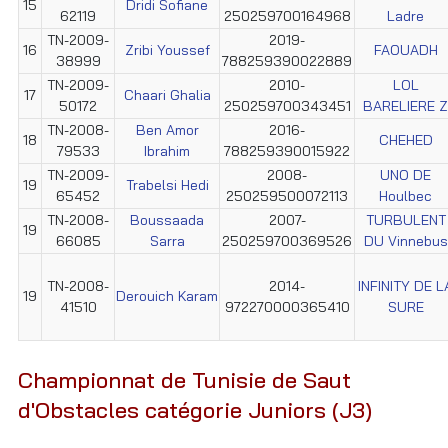
15
Dridi Sofiane
62119
250259700164968
Ladre
TN-2009-
2019-
16
Zribi Youssef
FAOUADH
38999
788259390022889
TN-2009-
2010-
LOL
17
Chaari Ghalia
50172
250259700343451
BARELIERE Z
TN-2008-
Ben Amor
2016-
18
CHEHED
79533
Ibrahim
788259390015922
TN-2009-
2008-
UNO DE
19
Trabelsi Hedi
65452
250259500072113
Houlbec
TN-2008-
Boussaada
2007-
TURBULENT
19
66085
Sarra
250259700369526
DU Vinnebus
TN-2008-
2014-
INFINITY DE L
19
Derouich Karam
41510
972270000365410
SURE
Championnat de Tunisie de Saut
d'Obstacles catégorie Juniors (J3)