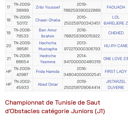
TN-2009-
2019-
17
Zribi Youssef
FAOUADH
38999
788259390022889
TN-2009-
2010-
LOL
18
Chaari Ghalia
50172
250259700343451
BARELIERE Z
TN-2008-
Ben Amor
2016-
19
CHEHED
79533
Ibrahim
788259390015922
TN-2009-
Hachicha
2013-
20
HU-RY-CANE
98581
Mustapha
972270000306793
TN-2008-
Hedriche
2014-
21
ONE LOVE 2
88654
Yasmine
947000000480319
TN-2009-
2016-
HP
Frida Hamida
FIRST LADY
42987
348040000002541
TN-2002-
2019-
JISTARZEL
HP
Abed Omar
45933
250258709064414
DUVERIE
Championnat de Tunisie de Saut
d'Obstacles catégorie Juniors (J1)