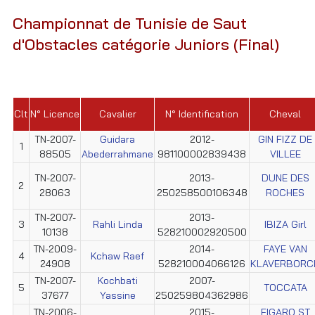
Championnat de Tunisie de Saut
d'Obstacles catégorie Juniors (Final)
Clt
N° Licence
Cavalier
N° Identification
Cheval
TN-2007-
Guidara
2012-
GIN FIZZ DE
1
88505
Abederrahmane
981100002839438
VILLEE
TN-2007-
2013-
DUNE DES
2
28063
250258500106348
ROCHES
TN-2007-
2013-
3
Rahli Linda
IBIZA Girl
10138
528210002920500
TN-2009-
2014-
FAYE VAN
4
Kchaw Raef
24908
528210004066126
KLAVERBORC
TN-2007-
Kochbati
2007-
5
TOCCATA
37677
Yassine
250259804362986
TN-2006-
2015-
FIGARO ST