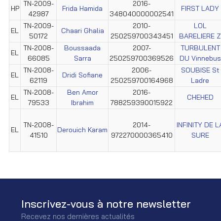
TN-2009-
2016-
HP
Frida Hamida
FIRST LADY
42987
348040000002541
TN-2009-
2010-
LOL
EL
Chaari Ghalia
50172
250259700343451
BARELIERE Z
TN-2008-
Boussaada
2007-
TURBULENT
EL
66085
Sarra
250259700369526
DU Vinnebus
TN-2008-
2006-
SOUBISE St
EL
Dridi Sofiane
62119
250259700164968
Ladre
TN-2008-
Ben Amor
2016-
EL
CHEHED
79533
Ibrahim
788259390015922
TN-2008-
2014-
INFINITY DE L
EL
Derouich Karam
41510
972270000365410
SURE
Inscrivez-vous à notre newsletter
Recevez nos dernières actualités