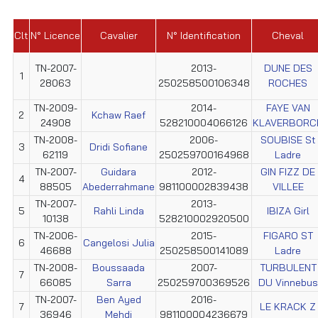
Clt
N° Licence
Cavalier
N° Identification
Cheval
TN-2007-
2013-
DUNE DES
1
28063
250258500106348
ROCHES
TN-2009-
2014-
FAYE VAN
2
Kchaw Raef
24908
528210004066126
KLAVERBORC
TN-2008-
2006-
SOUBISE St
3
Dridi Sofiane
62119
250259700164968
Ladre
TN-2007-
Guidara
2012-
GIN FIZZ DE
4
88505
Abederrahmane
981100002839438
VILLEE
TN-2007-
2013-
5
Rahli Linda
IBIZA Girl
10138
528210002920500
TN-2006-
2015-
FIGARO ST
6
Cangelosi Julia
46688
250258500141089
Ladre
TN-2008-
Boussaada
2007-
TURBULENT
7
66085
Sarra
250259700369526
DU Vinnebus
TN-2007-
Ben Ayed
2016-
7
LE KRACK Z
36946
Mehdi
981100004236679