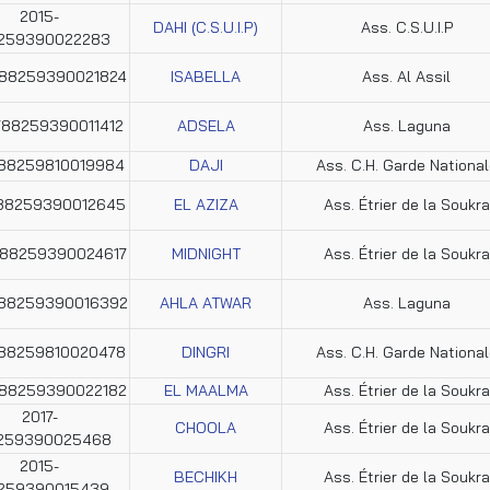
2015-
DAHI (C.S.U.I.P)
Ass. C.S.U.I.P
259390022283
788259390021824
ISABELLA
Ass. Al Assil
788259390011412
ADSELA
Ass. Laguna
788259810019984
DAJI
Ass. C.H. Garde National
788259390012645
EL AZIZA
Ass. Étrier de la Soukra
788259390024617
MIDNIGHT
Ass. Étrier de la Soukra
788259390016392
AHLA ATWAR
Ass. Laguna
788259810020478
DINGRI
Ass. C.H. Garde National
788259390022182
EL MAALMA
Ass. Étrier de la Soukra
2017-
CHOOLA
Ass. Étrier de la Soukra
259390025468
2015-
BECHIKH
Ass. Étrier de la Soukra
259390015439