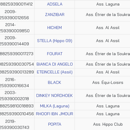
788259390011412
ADSELA
Ass. Laguna
2009-
ZANZIBAR
Ass. Étrier de la Soukra
259390012656
2014-
HICHEM
Ass. Al Assil
259390009850
2009-
STELLA (Hippo 09)
Ass. Al Assil
259390014409
788259390017273
FOURAT
Ass. Étrier de la Soukra
788259390030754
BIANCA DI ANGELO
Ass. Étrier de la Soukra
788259390013289
ETEINCELLE (Assil)
Ass. Al Assil
2016-
BLACK
Ass. Équi-Loisirs
259390016634
2003-
DINKEY NORDHOEK
Ass. Étrier de la Soukra
259390002018
788259810018893
MILKA (Laguna)
Ass. Laguna
788259390010456
RHOOFI IBN JMOUR
Ass. Laguna
2019-
POPITA
Ass. Hippo Club
259390030743