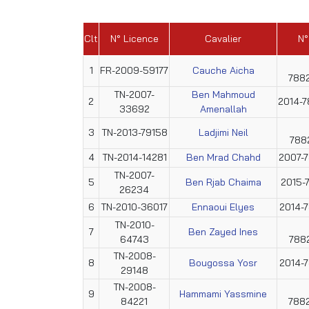
Clt
N° Licence
Cavalier
N°
1
FR-2009-59177
Cauche Aicha
788
TN-2007-
Ben Mahmoud
2
2014-
33692
Amenallah
3
TN-2013-79158
Ladjimi Neil
788
4
TN-2014-14281
Ben Mrad Chahd
2007-
TN-2007-
5
Ben Rjab Chaima
2015-
26234
6
TN-2010-36017
Ennaoui Elyes
2014-
TN-2010-
7
Ben Zayed Ines
64743
788
TN-2008-
8
Bougossa Yosr
2014-
29148
TN-2008-
9
Hammami Yassmine
84221
788