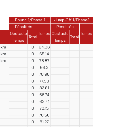
Round 1/Phase 1
Jump-Off 1/Phase2
Pénalités
Pénalités
Obstacle
Temps
Obstacle
Temps
Total
Total
Temps
Temps
ukra
0
64.36
ukra
0
65.14
ukra
0
78.87
0
66.3
0
78.98
0
77.93
0
82.81
0
66.74
0
63.41
0
70.15
0
70.56
0
81.27