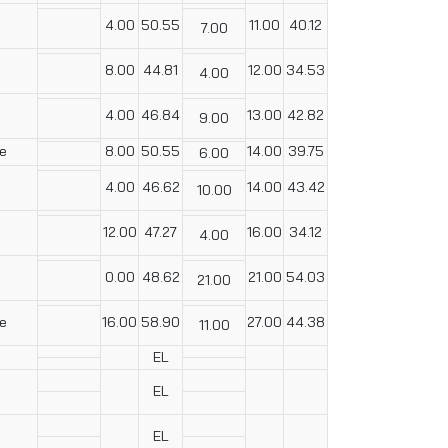
4.00
50.55
11.00
40.12
7.00
8.00
44.81
12.00
34.53
4.00
4.00
46.84
13.00
42.82
9.00
e
8.00
50.55
14.00
39.75
6.00
4.00
46.62
14.00
43.42
10.00
12.00
47.27
16.00
34.12
4.00
0.00
48.62
21.00
54.03
21.00
e
16.00
58.90
27.00
44.38
11.00
EL
EL
EL