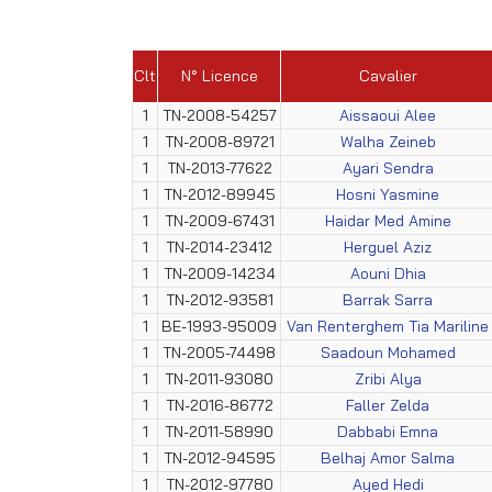
Clt
N° Licence
Cavalier
1
TN-2008-54257
Aissaoui Alee
1
TN-2008-89721
Walha Zeineb
1
TN-2013-77622
Ayari Sendra
1
TN-2012-89945
Hosni Yasmine
1
TN-2009-67431
Haidar Med Amine
1
TN-2014-23412
Herguel Aziz
1
TN-2009-14234
Aouni Dhia
1
TN-2012-93581
Barrak Sarra
1
BE-1993-95009
Van Renterghem Tia Mariline
1
TN-2005-74498
Saadoun Mohamed
1
TN-2011-93080
Zribi Alya
1
TN-2016-86772
Faller Zelda
1
TN-2011-58990
Dabbabi Emna
1
TN-2012-94595
Belhaj Amor Salma
1
TN-2012-97780
Ayed Hedi