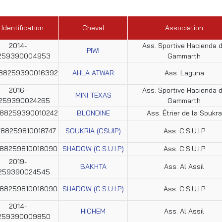
 Identification
Cheval
Association
2014-
Ass. Sportive Hacienda 
PIWI
259390004953
Gammarth
788259390016392
AHLA ATWAR
Ass. Laguna
2016-
Ass. Sportive Hacienda 
MINI TEXAS
259390024265
Gammarth
788259390010242
BLONDINE
Ass. Étrier de la Soukra
788259810018747
SOUKRIA (CSUIP)
Ass. C.S.U.I.P
788259810018090
SHADOW (C.S.U.I.P)
Ass. C.S.U.I.P
2019-
BAKHTA
Ass. Al Assil
259390024545
788259810018090
SHADOW (C.S.U.I.P)
Ass. C.S.U.I.P
2014-
HICHEM
Ass. Al Assil
259390009850