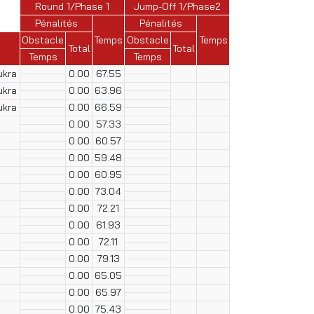
Round 1/Phase 1
Jump-Off 1/Phase2
Pénalités
Pénalités
Obstacle
Temps
Obstacle
Temps
Total
Total
Temps
Temps
ukra
0.00
67.55
ukra
0.00
63.96
ukra
0.00
66.59
0.00
57.33
0.00
60.57
0.00
59.48
0.00
60.95
0.00
73.04
0.00
72.21
0.00
61.93
0.00
72.11
0.00
79.13
0.00
65.05
0.00
65.97
0.00
75.43