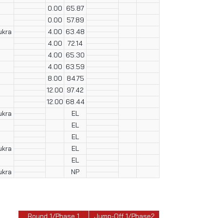
0.00
65.87
0.00
57.89
ukra
4.00
63.48
4.00
72.14
4.00
65.30
4.00
63.59
8.00
84.75
12.00
97.42
12.00
68.44
ukra
EL
EL
EL
ukra
EL
EL
ukra
NP
Round 1/Phase 1
Jump-Off 1/Phase2