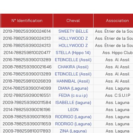
N° Identification
Cheval
Association
2019-788259390024614
SWEETY BELLE
Ass. Étrier de la So
2016-788259390024313
HOLLYWOOD Z
Ass. Étrier de la So
2016-788259390024313
HOLLYWOOD Z
Ass. Étrier de la So
2014-788259810020477
STELLA (Hippo 14)
Ass. Hippo Club
2016-788259390013289
ETEINCELLE (Assil)
Ass. Al Assil
2008-788259390021646
CHAKIRA (Assil)
Ass. Al Assil
2016-788259390013289
ETEINCELLE (Assil)
Ass. Al Assil
2018-788259810026839
HANNIBAL (Assil)
Ass. Al Assil
2014-788259390014099
DIANA (Laguna)
Ass. Laguna
2012-788259390016551
FEDIA (c.s.u.i.p)
Ass. C.S.U.I.P
2009-788259390011584
ISABELLE (laguna)
Ass. Laguna
2014-788259390016196
LEON
Ass. Laguna
2008-788259390011659
RODRIGO (Laguna)
Ass. Laguna
2008-788259390011659
RODRIGO (Laguna)
Ass. Laguna
2009-788259810017893
ZINA (Laguna)
Ass. Laguna