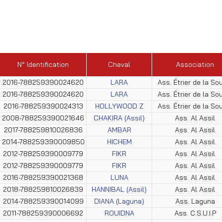
N° Identification
Cheval
Association
2016-788259390024620
LARA
Ass. Étrier de la So
2016-788259390024620
LARA
Ass. Étrier de la So
2016-788259390024313
HOLLYWOOD Z
Ass. Étrier de la So
2008-788259390021646
CHAKIRA (Assil)
Ass. Al Assil
2017-788259810026836
AMBAR
Ass. Al Assil
2014-788259390009850
HICHEM
Ass. Al Assil
2012-788259390009779
FIKR
Ass. Al Assil
2012-788259390009779
FIKR
Ass. Al Assil
2016-788259390021368
LUNA
Ass. Al Assil
2018-788259810026839
HANNIBAL (Assil)
Ass. Al Assil
2014-788259390014099
DIANA (Laguna)
Ass. Laguna
2011-788259390006692
ROUIDNA
Ass. C.S.U.I.P