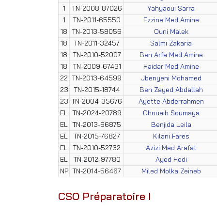
1
TN-2008-87026
Yahyaoui Sarra
1
TN-2011-65550
Ezzine Med Amine
18
TN-2013-58056
Ouni Malek
18
TN-2011-32457
Salmi Zakaria
18
TN-2010-52007
Ben Arfa Med Amine
18
TN-2009-67431
Haidar Med Amine
22
TN-2013-64599
Jbenyeni Mohamed
23
TN-2015-18744
Ben Zayed Abdallah
23
TN-2004-35676
Ayette Abderrahmen
EL
TN-2024-20789
Chouaib Soumaya
EL
TN-2013-66875
Benjida Leila
EL
TN-2015-76827
Kilani Fares
EL
TN-2010-52732
Azizi Med Arafat
EL
TN-2012-97780
Ayed Hedi
NP
TN-2014-56467
Miled Molka Zeineb
CSO Préparatoire I