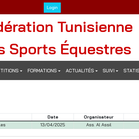
Login
dération Tunisienne
s Sports Équestres
TITIONS
FORMATIONS
ACTUALITÉS
SUIVI
STATI
Date
Organisateur
les
13/04/2025
Ass. Al Assil