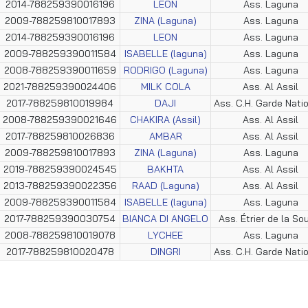
2014-788259390016196
LEON
Ass. Laguna
2009-788259810017893
ZINA (Laguna)
Ass. Laguna
2014-788259390016196
LEON
Ass. Laguna
2009-788259390011584
ISABELLE (laguna)
Ass. Laguna
2008-788259390011659
RODRIGO (Laguna)
Ass. Laguna
2021-788259390024406
MILK COLA
Ass. Al Assil
2017-788259810019984
DAJI
Ass. C.H. Garde Nati
2008-788259390021646
CHAKIRA (Assil)
Ass. Al Assil
2017-788259810026836
AMBAR
Ass. Al Assil
2009-788259810017893
ZINA (Laguna)
Ass. Laguna
2019-788259390024545
BAKHTA
Ass. Al Assil
2013-788259390022356
RAAD (Laguna)
Ass. Al Assil
2009-788259390011584
ISABELLE (laguna)
Ass. Laguna
2017-788259390030754
BIANCA DI ANGELO
Ass. Étrier de la So
2008-788259810019078
LYCHEE
Ass. Laguna
2017-788259810020478
DINGRI
Ass. C.H. Garde Nati