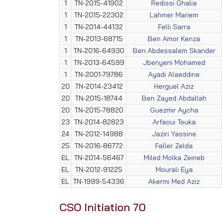
1
TN-2015-41902
Redissi Ghalia
1
TN-2015-22302
Lahmer Mariem
1
TN-2014-44132
Felli Sarra
1
TN-2013-68715
Ben Amor Kenza
1
TN-2016-64930
Ben Abdessalem Skander
1
TN-2013-64599
Jbenyeni Mohamed
1
TN-2001-79786
Ayadi Alaeddine
20
TN-2014-23412
Herguel Aziz
20
TN-2015-18744
Ben Zayed Abdallah
20
TN-2015-78820
Guezmir Aycha
23
TN-2014-82823
Arfaoui Touka
24
TN-2012-14988
Jaziri Yassine
25
TN-2016-86772
Faller Zelda
EL
TN-2014-56467
Miled Molka Zeineb
EL
TN-2012-91225
Mourali Eya
EL
TN-1999-54336
Akermi Med Aziz
CSO Initiation 70