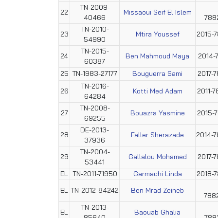
TN-2009-
22
Missaoui Seif El Islem
40466
788
TN-2010-
23
Mtira Youssef
2015-
54990
TN-2015-
24
Ben Mahmoud Maya
2014-
60387
25
TN-1983-27177
Bouguerra Sami
2017-
TN-2016-
26
Kotti Med Adam
2011-
64284
TN-2008-
27
Bouazra Yasmine
2015-
69255
DE-2013-
28
Faller Sherazade
2014-
37936
TN-2004-
29
Gallalou Mohamed
2017-
53441
EL
TN-2011-71950
Garmachi Linda
2018-
EL
TN-2012-84242
Ben Mrad Zeineb
788
TN-2013-
EL
Baouab Ghalia
85640
788