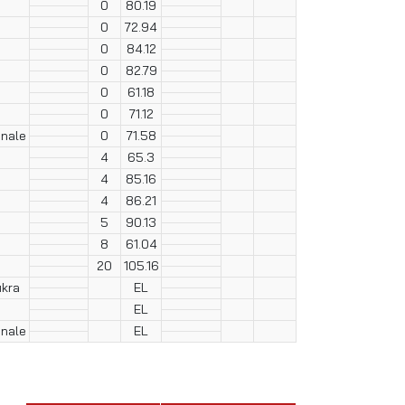
0
80.19
0
72.94
0
84.12
0
82.79
0
61.18
0
71.12
onale
0
71.58
4
65.3
4
85.16
4
86.21
5
90.13
8
61.04
20
105.16
ukra
EL
EL
onale
EL