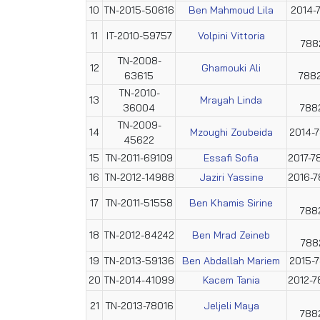
10
TN-2015-50616
Ben Mahmoud Lila
2014-
11
IT-2010-59757
Volpini Vittoria
788
TN-2008-
12
Ghamouki Ali
63615
788
TN-2010-
13
Mrayah Linda
36004
788
TN-2009-
14
Mzoughi Zoubeida
2014-
45622
15
TN-2011-69109
Essafi Sofia
2017-
16
TN-2012-14988
Jaziri Yassine
2016-
17
TN-2011-51558
Ben Khamis Sirine
788
18
TN-2012-84242
Ben Mrad Zeineb
788
19
TN-2013-59136
Ben Abdallah Mariem
2015-
20
TN-2014-41099
Kacem Tania
2012-
21
TN-2013-78016
Jeljeli Maya
788