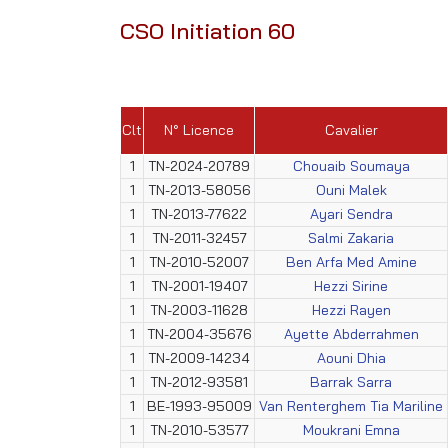
CSO Initiation 60
Clt
N° Licence
Cavalier
1
TN-2024-20789
Chouaib Soumaya
1
TN-2013-58056
Ouni Malek
1
TN-2013-77622
Ayari Sendra
1
TN-2011-32457
Salmi Zakaria
1
TN-2010-52007
Ben Arfa Med Amine
1
TN-2001-19407
Hezzi Sirine
1
TN-2003-11628
Hezzi Rayen
1
TN-2004-35676
Ayette Abderrahmen
1
TN-2009-14234
Aouni Dhia
1
TN-2012-93581
Barrak Sarra
1
BE-1993-95009
Van Renterghem Tia Mariline
1
TN-2010-53577
Moukrani Emna