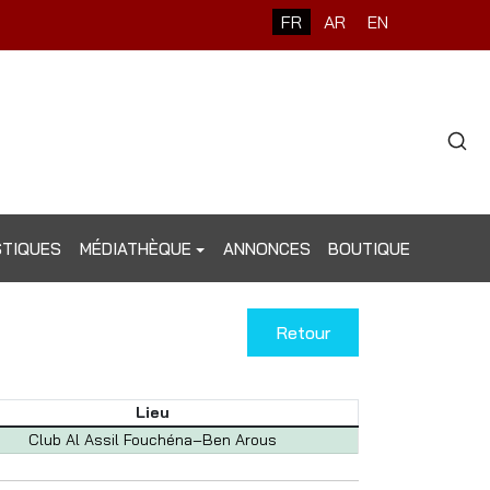
Sélectionnez votre langue
FR
AR
EN
Type 2 o
STIQUES
MÉDIATHÈQUE
ANNONCES
BOUTIQUE
Retour
Lieu
Club Al Assil Fouchéna–Ben Arous