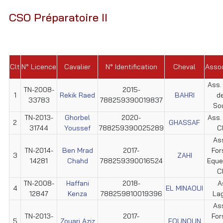
CSO Préparatoire II
Clt
N° Licence
Cavalier
N° Identification
Cheval
Assoc
Ass. 
TN-2008-
2015-
1
Rekik Raed
BAHRI
de
33783
788259390019837
So
TN-2013-
Ghorbel
2020-
Ass.
2
GHASSAF
31744
Youssef
788259390025289
C
Ass
TN-2014-
Ben Mrad
2017-
For
3
ZAHI
14281
Chahd
788259390016524
Eque
C
TN-2008-
Haffani
2018-
A
4
EL MINAOUI
12847
Kenza
788259810019396
La
Ass
TN-2013-
2017-
For
5
Zouari Aziz
FOUNOUN