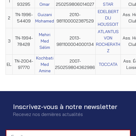
1
93295
Omar
250259806014027
STAR
Clu
EDELBERT
TN-1996-
Guizani
2010-
Ass. H
2
DU
54409
Mohamed
981100002387529
Clu
HOUSSOIT
ATLANTUS
Mehiri
TN-1994-
2013-
VON
Ass. H
3
Med
78428
981100004000134
ROCHERATH
Clu
Sélim
Z
Kochbati
TN-2004-
2007-
Ass. É
EL
Med
TOCCATA
97770
250259804362986
Loisi
Amine
Inscrivez-vous à notre newsletter
Recevez nos dernières actualités