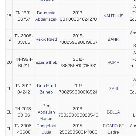
A
TN-1991-
Boussaid
2019-
F
18
NAUTILUS
56757
Abderrazek
981100004824278
Equ
Ass
TN-2008-
2015-
19
Rekik Raed
BAHRI
33783
788259390019837
S
A
TN-1994-
2012-
F
20
Ezzine Iheb
ROMH
60211
788259810018331
Equ
A
TN-2012-
Ben Mrad
2017-
F
EL
ZAHI
84242
Zeineb
788259390016524
Equ
Ben
TN-2013-
2016-
EL
Abdallah
BELLA
59136
788259390023546
L
Mariem
TN-2006-
Cangelosi
2015-
FIGARO ST
Ass
EL
46688
Julia
250258500141089
Ladre