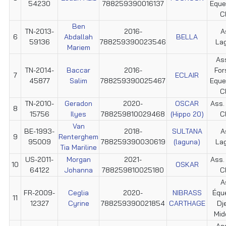
54230
788259390016137
Eque
C
Ben
TN-2013-
2016-
A
6
Abdallah
BELLA
59136
788259390023546
La
Mariem
Ass
TN-2014-
Baccar
2016-
For
7
ECLAIR
45877
Salim
788259390025467
Eque
C
TN-2010-
Geradon
2020-
OSCAR
Ass.
8
15756
Ilyes
788259810029468
(Hippo 20)
C
Van
BE-1993-
2018-
SULTANA
A
9
Renterghem
95009
788259390030619
(laguna)
La
Tia Mariline
US-2011-
Morgan
2021-
Ass.
10
OSKAR
64122
Johanna
788259810025180
C
A
FR-2009-
Ceglia
2020-
NIBRASS
Équ
11
12327
Cyrine
788259390021854
CARTHAGE
Dj
Mid
Ass