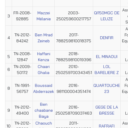
Ass
FR-2008-
Mazzei
2003-
QI150MGC DE
3
92885
Mélanie
250259600217757
LEUZE
S
A
TN-2012-
Ben Mrad
2017-
F
4
DENFIR
84242
Zeineb
788259810018375
Equ
TN-2008-
Haffani
2018-
5
EL MINAOUI
12847
Kenza
788259810019396
L
TN-2009-
Chaari
2010-
LOL
6
50172
Ghalia
250259700343451
BARELIERE Z
L
A
TN-1991-
Boussaid
2016-
QUARTOUCHE
F
8
56757
Abderrazek
981100004351474
23
Equ
Ben
TN-2012-
2016-
GEGE DE LA
9
chaabane
49400
250258709037463
BRESSE
L
Baya
TN-2012-
Chaouch
2011-
Ass
10
RAFRAFI