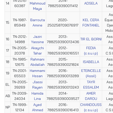
TN-2015-
2014-
As
14
Mahmoud
ADSELA
60387
788259390011412
Lag
Maya
As
TN-1987-
Barrouta
2020-
KEL CERA
Éque
15
85949
Amine
250258709076917
FONTANEL
Dje
Mid
TN-2012-
Jaziri
2013-
Ass.
16
TIR EL BORNI
14988
Yassine
788259390013436
Ass
TN-2005-
Akaychi
2012-
FEDIA
As
17
20378
Tahar
788259390016551
(c.s.u.i.p)
C.S.U
TN-1985-
Rahmani
2015-
Ass.
18
ISABELLA
12675
Abdallah
788259390021824
Ass
TN-2001-
Hammami
2016-
ETEINCELLE
Ass.
19
65503
Hssan
788259390013289
(Assil)
Ass
TN-2005-
Jlassi
2013-
TAYR
Ass.
EL
39269
Rayen
788259390013243
ESSALEM
Ass
TN-2009-
Hamida
2014-
AMER
As
AB
24034
Lina
788259390009527
DAROU
Lag
TN-1999-
Ayed
2016-
CHANDOUSS
As
NP
12134
Ahmed
788259390016413
(c.s.u.i.p)
C.S.U