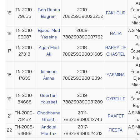
As
TN-2010-
Ben Rabaa
2019-
Éque
15
FAKHOUR
79655
Bayrem
788259390023232
Dje
Mid
TN-2010-
Bjaoui Med
2009-
A.S.Mi
16
NADA
99087
Yassine
788259390007762
Tu
As
TN-2010-
Ayari Med
2018-
HARRY DE
17
Éque
27318
Ali
788259390031605
CHASTEL
Ely
As
TN-2010-
Talmoudi
2010-
Éque
18
YASMINA
17635
Amna
788259390016394
Dje
Mid
As
TN-2010-
Ouertani
2019-
19
CYBELLE
Éque
84668
Youssef
788259390031289
Ely
TN-2000-
Ghodhbane
2011-
A.S.Mi
21
RAAFET
73452
Ghaith
788259390012743
Tu
TN-2008-
Andolsi
2017-
A.S.Mi
22
FIESTA
54688
Mootaz
788259390024312
Tu