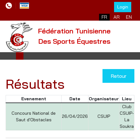
Login
Sélectionnez votre l
FR
AR
EN
Fédération Tunisienne
Des Sports Équestres
Retour
Résultats
Evenement
Date
Organisateur
Lieu
Club
Concours National de
CSUIP-
26/04/2026
CSUIP
Saut d'Obstacles
La
Soukra