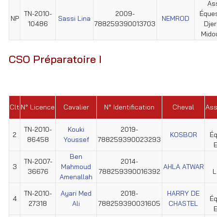
As
TN-2010-
2009-
Éque
NP
Sassi Lina
NEMROD
10486
788259390013703
Dje
Mido
CSO Préparatoire I
Clt
N° Licence
Cavalier
N° Identification
Cheval
Ass
TN-2010-
Kouki
2019-
2
KOSBOR
Éq
86458
Youssef
788259390023293
E
Ben
TN-2007-
2014-
3
Mahmoud
AHLA ATWAR
36676
788259390016392
L
Amenallah
TN-2010-
Ayari Med
2018-
HARRY DE
4
Éq
27318
Ali
788259390031605
CHASTEL
E