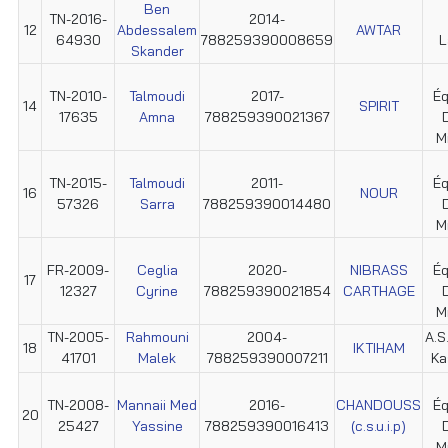
Ben
TN-2016-
2014-
12
Abdessalem
AWTAR
64930
788259390008659
L
Skander
TN-2010-
Talmoudi
2017-
Éq
14
SPIRIT
17635
Amna
788259390021367
M
TN-2015-
Talmoudi
2011-
Éq
16
NOUR
57326
Sarra
788259390014480
M
FR-2009-
Ceglia
2020-
NIBRASS
Éq
17
12327
Cyrine
788259390021854
CARTHAGE
M
TN-2005-
Rahmouni
2004-
A.S
18
IKTIHAM
41701
Malek
788259390007211
Ka
TN-2008-
Mannaii Med
2016-
CHANDOUSS
Éq
20
25427
Yassine
788259390016413
(c.s.u.i.p)
M