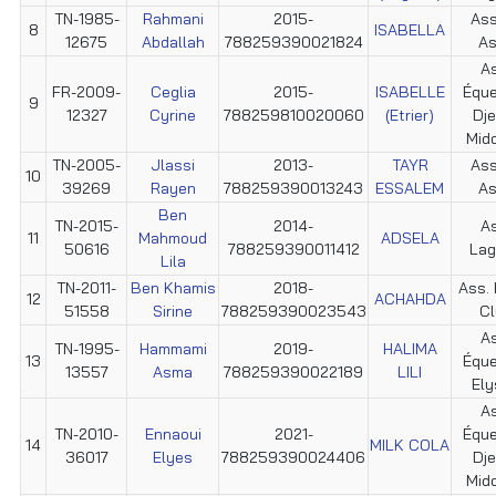
TN-1985-
Rahmani
2015-
Ass
8
ISABELLA
12675
Abdallah
788259390021824
As
As
FR-2009-
Ceglia
2015-
ISABELLE
Éque
9
12327
Cyrine
788259810020060
(Etrier)
Dje
Mid
TN-2005-
Jlassi
2013-
TAYR
Ass
10
39269
Rayen
788259390013243
ESSALEM
As
Ben
TN-2015-
2014-
As
11
Mahmoud
ADSELA
50616
788259390011412
Lag
Lila
TN-2011-
Ben Khamis
2018-
Ass. 
12
ACHAHDA
51558
Sirine
788259390023543
Cl
As
TN-1995-
Hammami
2019-
HALIMA
13
Éque
13557
Asma
788259390022189
LILI
Ely
As
TN-2010-
Ennaoui
2021-
Éque
14
MILK COLA
36017
Elyes
788259390024406
Dje
Mid