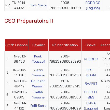
TN-2014-
2008-
RODRIGO
NP
Felli Sarra
44132
788259390011659
(Laguna)
L
CSO Préparatoire II
Clt
N° Licence
Cavalier
N° Identification
Cheval
Assoc
As
TN-2010-
Kouki
2019-
2
KOSBOR
Éque
86458
Youssef
788259390023293
Ely
TN-2012-
Jaziri
2013-
TIR EL
Ass
3
14988
Yassine
788259390013436
BORNI
As
TN-1993-
Boubahri
2011-
A.S.Mi
4
RAAFET
48442
Wassim
788259390012743
Tu
TN-2008-
Selliti
2016-
CHED EL
As
6
89615
Yassine
788259390016360
BES
C.S.
TN-2014-
2014-
DIANA
As
7
Felli Sarra
44132
788259390014099
(Laguna)
Lag