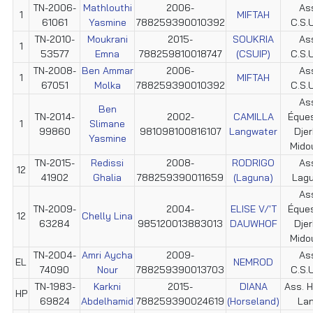
TN-2006-
Mathlouthi
2006-
As
1
MIFTAH
61061
Yasmine
788259390010392
C.S.U
TN-2010-
Moukrani
2015-
SOUKRIA
As
1
53577
Emna
788259810018747
(CSUIP)
C.S.U
TN-2008-
Ben Ammar
2006-
As
1
MIFTAH
67051
Molka
788259390010392
C.S.U
As
Ben
TN-2014-
2002-
CAMILLA
Éque
1
Slimane
99860
981098100816107
Langwater
Dje
Yasmine
Mido
TN-2015-
Redissi
2008-
RODRIGO
As
12
41902
Ghalia
788259390011659
(Laguna)
Lag
As
TN-2009-
2004-
ELISE V/'T
Éque
12
Chelly Lina
63284
985120013883013
DAUWHOF
Dje
Mido
TN-2004-
Amri Aycha
2009-
As
EL
NEMROD
74090
Nour
788259390013703
C.S.U
TN-1983-
Karkni
2015-
DIANA
Ass. 
HP
69824
Abdelhamid
788259390024619
(Horseland)
La