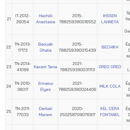
S
IT-2012-
Hachilli
2015-
IHSSEN
21
Ha
26054
Anastasia
788259390016552
LAHNEYA
Ga
TN-2013-
Baouab
2015-
Éq
22
BECHIKH
17173
Ghalia
788259390015439
M
TN-2014-
2021-
23
Kacem Tania
OREO OREO
41099
788259390031113
L
TN-2010-
Ennaoui
2021-
Éq
24
MILK COLA
36017
Elyes
788259390024406
M
TN-2011-
Derbali
2020-
KEL CERA
Éq
25
77033
Mariem
250258709076917
FONTANEL
M