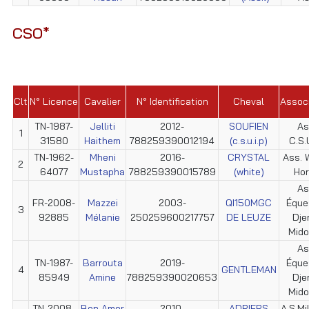
CSO*
Clt
N° Licence
Cavalier
N° Identification
Cheval
Associ
TN-1987-
Jelliti
2012-
SOUFIEN
As
1
31580
Haithem
788259390012194
(c.s.u.i.p)
C.S.U
TN-1962-
Mheni
2016-
CRYSTAL
Ass. 
2
64077
Mustapha
788259390015789
(white)
Ho
As
FR-2008-
Mazzei
2003-
QI150MGC
Éque
3
92885
Mélanie
250259600217757
DE LEUZE
Dje
Mid
As
TN-1987-
Barrouta
2019-
Éque
4
GENTLEMAN
85949
Amine
788259390020653
Dje
Mid
TN-2008-
Ben Amor
2010-
ADRIERS
A.S.Mil