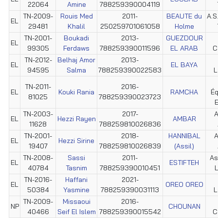
22064
Amine
788259390004119
TN-2009-
Rouis Med
2011-
BEAUTE du
A.S
EL
29481
Khalil
250259701061058
Holme
TN-2001-
Boukadi
2013-
GUEZDOUR
EL
99305
Ferdaws
788259390011596
EL ARAB
C
TN-2012-
Belhaj Amor
2013-
EL
EL BAYA
94595
Salma
788259390022583
L
TN-2011-
2016-
EL
Kouki Rania
RAMCHA
Éq
81025
788259390023723
E
TN-2003-
2017-
A
EL
Hezzi Rayen
AMBAR
11628
788259810026836
TN-2001-
2018-
HANNIBAL
A
EL
Hezzi Sirine
19407
788259810026839
(Assil)
TN-2008-
Sassi
2011-
As
EL
ESTIFTEH
40784
Tasnim
788259390010451
L
TN-2016-
Haffani
2021-
EL
OREO OREO
50384
Yasmine
788259390031113
L
TN-2009-
Missaoui
2016-
NP
CHOUNAN
40466
Seif El Islem
788259390015542
C