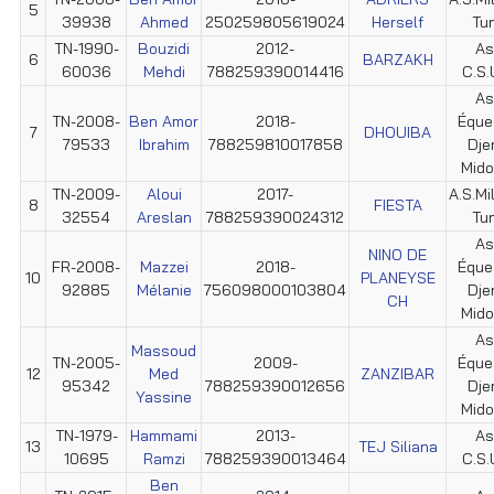
5
39938
Ahmed
250259805619024
Herself
Tun
TN-1990-
Bouzidi
2012-
As
6
BARZAKH
60036
Mehdi
788259390014416
C.S.U
As
TN-2008-
Ben Amor
2018-
Éque
7
DHOUIBA
79533
Ibrahim
788259810017858
Dje
Mid
TN-2009-
Aloui
2017-
A.S.Mil
8
FIESTA
32554
Areslan
788259390024312
Tun
As
NINO DE
FR-2008-
Mazzei
2018-
Éque
10
PLANEYSE
92885
Mélanie
756098000103804
Dje
CH
Mid
As
Massoud
TN-2005-
2009-
Éque
12
Med
ZANZIBAR
95342
788259390012656
Dje
Yassine
Mid
TN-1979-
Hammami
2013-
As
13
TEJ Siliana
10695
Ramzi
788259390013464
C.S.U
Ben