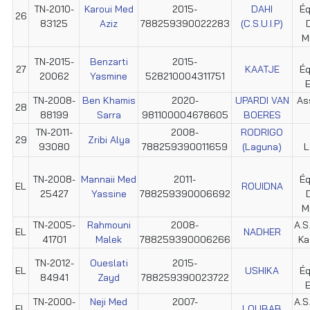
TN-2010-
Karoui Med
2015-
DAHI
Éq
26
83125
Aziz
788259390022283
(C.S.U.I.P)
M
TN-2015-
Benzarti
2015-
27
KAATJE
Éq
20062
Yasmine
528210004311751
E
TN-2008-
Ben Khamis
2020-
UPARDI VAN
As
28
88199
Sarra
981100004678605
BOERES
TN-2011-
2008-
RODRIGO
29
Zribi Alya
93080
788259390011659
(Laguna)
L
TN-2008-
Mannaii Med
2011-
Éq
EL
ROUIDNA
25427
Yassine
788259390006692
M
TN-2005-
Rahmouni
2008-
A.S
EL
NADHER
41701
Malek
788259390006266
Ka
TN-2012-
Oueslati
2015-
EL
USHIKA
Éq
84941
Zayd
788259390023722
E
TN-2000-
Neji Med
2007-
A.S
EL
LOUBAB