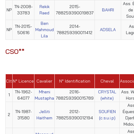
Ass. É
TN-2008-
Rekik
2015-
NP
BAHRI
de 
33783
Raed
788259390019837
Sou
Ben
TN-2015-
2014-
As
NP
Mahmoud
ADSELA
50616
788259390011412
Lag
Lila
CSO**
Clt
N° Licence
Cavalier
N° Identification
Cheval
Associ
TN-1962-
Mheni
2016-
CRYSTAL
Ass. W
1
64077
Mustapha
788259390015789
(white)
Hor
Ass
TN-1987-
Jelliti
2012-
SOUFIEN
Éques
2
31580
Haithem
788259390012194
(c.s.u.i.p)
Djer
Mido
Ass