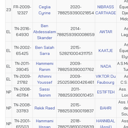
As
FR-2009-
Ceglia
2020-
NIBRASS
Éque
23
12327
Cyrine
788259390021854
CARTHAGE
Dje
Mid
Ben
TN-2016-
2014-
As
EL
Abdessalem
AWTAR
64930
788259390008659
Lag
Skander
As
TN-2002-
Ben Salah
2015-
EL
KAATJE
Éque
65425
Sarra
528210004311751
Ely
TN-2011-
Hammemi
2009-
A.S.Mi
EL
NADA
39045
Ranim
788259390007762
Tu
TN-2009-
Athimni
2009-
VIKTOR Du
As
EL
21782
Youssef
250259600426461
Faubourg
C.S.
TN-2008-
Sassi
2011-
Ass. 
NP
ESTIFTEH
40784
Tasnim
788259390010451
Loi
Ass. 
TN-2008-
2015-
NP
Rekik Raed
BAHRI
de
33783
788259390019837
Sou
TN-2001-
Hammami
2018-
HANNIBAL
Ass
NP
65503
Hssan
788259810026839
(Assil)
As