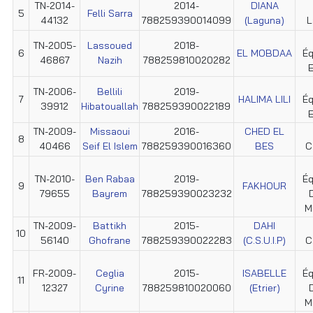
TN-2014-
2014-
DIANA
5
Felli Sarra
44132
788259390014099
(Laguna)
L
TN-2005-
Lassoued
2018-
6
EL MOBDAA
Éq
46867
Nazih
788259810020282
E
TN-2006-
Bellili
2019-
7
HALIMA LILI
Éq
39912
Hibatouallah
788259390022189
E
TN-2009-
Missaoui
2016-
CHED EL
8
40466
Seif El Islem
788259390016360
BES
C
TN-2010-
Ben Rabaa
2019-
Éq
9
FAKHOUR
79655
Bayrem
788259390023232
M
TN-2009-
Battikh
2015-
DAHI
10
56140
Ghofrane
788259390022283
(C.S.U.I.P)
C
FR-2009-
Ceglia
2015-
ISABELLE
Éq
11
12327
Cyrine
788259810020060
(Etrier)
M