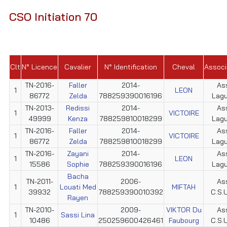
CSO Initiation 70
Clt
N° Licence
Cavalier
N° Identification
Cheval
Associ
TN-2016-
Faller
2014-
As
1
LEON
86772
Zelda
788259390016196
Lag
TN-2013-
Redissi
2014-
As
1
VICTOIRE
49999
Kenza
788259810018299
Lag
TN-2016-
Faller
2014-
As
1
VICTOIRE
86772
Zelda
788259810018299
Lag
TN-2016-
Zayani
2014-
As
1
LEON
15586
Sophie
788259390016196
Lag
Bacha
TN-2011-
2006-
As
1
Louati Med
MIFTAH
39932
788259390010392
C.S.U
Rayen
TN-2010-
2009-
VIKTOR Du
As
1
Sassi Lina
10486
250259600426461
Faubourg
C.S.U