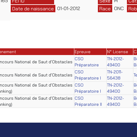
165
M
FEI ID
Sexe
Cat
01-01-2012
ONC
Date de naissance
Race
Rob
ènement
Epreuve
N° License
C
CSO
TN-2012-
B
ncours National de Saut d'Obstacles
Préparatoire
49400
B
CSO
TN-2011-
ncours National de Saut d'Obstacles
T
Préparatoire I
56438
ncours National de Saut d'Obstacles
CSO
TN-2012-
B
anking)
Préparatoire I
49400
B
ncours National de Saut d'Obstacles
CSO
TN-2012-
B
anking)
Préparatoire II
49400
B