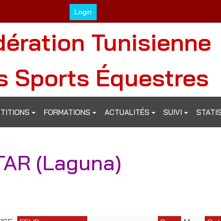
Login
dération Tunisienne
s Sports Équestres
TITIONS
FORMATIONS
ACTUALITÉS
SUIVI
STATI
AR (Laguna)