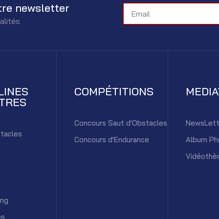
tre newsletter
alités
LINES
COMPÉTITIONS
MEDI
TRES
Concours Saut d'Obstacles
NewsLett
tacles
Concours d'Endurance
Album Ph
Vidéothè
ing
es