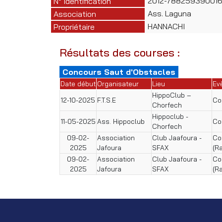
2012-788259390016
N° Identification
Ass. Laguna
Association
HANNACHI
Propriétaire
Résultats des courses :
Concours Saut d'Obstacles
Date début
Organisateur
Lieu
Ev
HippoClub –
12-10-2025
F.T.S.E
Co
Chorfech
Hippoclub -
11-05-2025
Ass. Hippoclub
Co
Chorfech
09-02-
Association
Club Jaafoura -
Co
2025
Jafoura
SFAX
(R
09-02-
Association
Club Jaafoura -
Co
2025
Jafoura
SFAX
(R