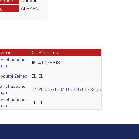
Cheval
égorie
ALEZAN
e
avalier
Clt
Résultats
en chaabane
16
4.00/58.18
aya
ebourbi Zeineb
EL
EL
en chaabane
27
26.00/71.23/0.00/26.00/22.03
aya
en chaabane
EL
EL
aya