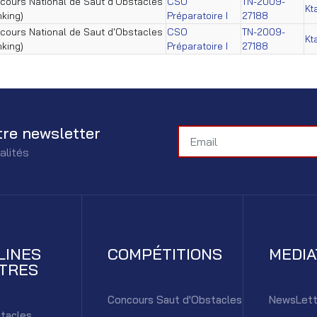
cours National de Saut d'Obstacles
CSO
TN-2009-
Kt
nking)
Préparatoire I
27188
cours National de Saut d'Obstacles
CSO
TN-2009-
Kt
nking)
Préparatoire I
27188
tre newsletter
alités
LINES
COMPÉTITIONS
MEDI
TRES
Concours Saut d'Obstacles
NewsLett
tacles