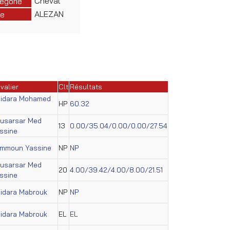
Cheval
égorie
ALEZAN
e
valier
Clt
Résultats
idara Mohamed
HP
60.32
usarsar Med
13
0.00/35.04/0.00/0.00/27.54
ssine
mmoun Yassine
NP
NP
usarsar Med
20
4.00/39.42/4.00/8.00/21.51
ssine
idara Mabrouk
NP
NP
idara Mabrouk
EL
EL