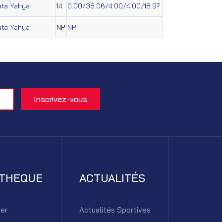
ata Yahya
14
0.00/38.06/4.00/4.00/18.97
ata Yahya
NP
NP
ATHEQUE
ACTUALITÉS
er
Actualités Sportives