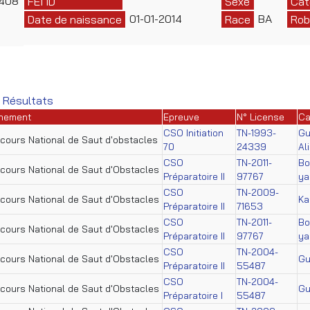
1408
FEI ID
Sexe
Cat
01-01-2014
BA
Date de naissance
Race
Rob
 Résultats
nement
Epreuve
N° License
Ca
CSO Initiation
TN-1993-
Gu
cours National de Saut d'obstacles
70
24339
Ali
CSO
TN-2011-
Bo
cours National de Saut d'Obstacles
Préparatoire II
97767
ya
CSO
TN-2009-
cours National de Saut d'Obstacles
Ka
Préparatoire II
71653
CSO
TN-2011-
Bo
cours National de Saut d'Obstacles
Préparatoire II
97767
ya
CSO
TN-2004-
cours National de Saut d'Obstacles
Gu
Préparatoire II
55487
CSO
TN-2004-
cours National de Saut d'Obstacles
Gu
Préparatoire I
55487