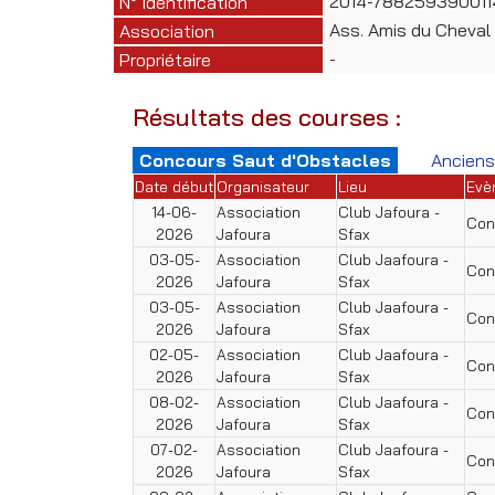
2014-78825939001
N° Identification
Ass. Amis du Cheval
Association
-
Propriétaire
Résultats des courses :
Concours Saut d'Obstacles
Anciens
Date début
Organisateur
Lieu
Evè
14-06-
Association
Club Jafoura -
Con
2026
Jafoura
Sfax
03-05-
Association
Club Jaafoura -
Con
2026
Jafoura
Sfax
03-05-
Association
Club Jaafoura -
Con
2026
Jafoura
Sfax
02-05-
Association
Club Jaafoura -
Con
2026
Jafoura
Sfax
08-02-
Association
Club Jaafoura -
Con
2026
Jafoura
Sfax
07-02-
Association
Club Jaafoura -
Con
2026
Jafoura
Sfax