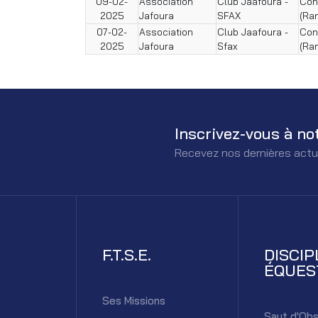
09-02-
Association
Club Jaafoura -
Con
2025
Jafoura
SFAX
(Ra
07-02-
Association
Club Jaafoura -
Con
2025
Jafoura
Sfax
(Ra
Inscrivez-vous à no
Recevez nos dernières actu
F.T.S.E.
DISCIP
ÉQUES
Ses Missions
Saut d'Obs