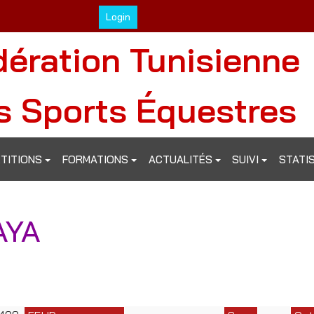
Login
dération Tunisienne
s Sports Équestres
TITIONS
FORMATIONS
ACTUALITÉS
SUIVI
STATI
AYA