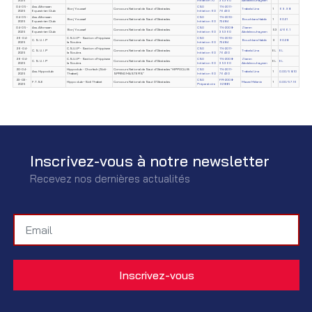
2025
Initiation 70
35360
Abdelmouhaymen
04-05-
Ass. Alforssan
CSO
TN-2011-
Borj Youssef
Concours National de Saut d'Obstacles
Trabelsi Lina
1
69.98
2025
Equestrian Club
Initiation 60
76430
04-05-
Ass. Alforssan
CSO
TN-2010-
Borj Youssef
Concours National de Saut d'Obstacles
Bouchkara Habib
1
60.21
2025
Equestrian Club
Initiation 60
72484
04-05-
Ass. Alforssan
CSO
TN-2008-
Zkaren
Borj Youssef
Concours National de Saut d'Obstacles
53
4/66.1
2025
Equestrian Club
Initiation 60
35360
Abdelmouhaymen
26-04-
C.S.U.I.P - Section d'hippisme
CSO
TN-2010-
C. S. U. I .P
Concours National de Saut d'Obstacles
Bouchkara Habib
9
60.28
2025
la Soukra.
Initiation 60
72484
26-04-
C.S.U.I.P - Section d'hippisme
CSO
TN-2011-
C. S. U. I .P
Concours National de Saut d'Obstacles
Trabelsi Lina
EL
EL
2025
la Soukra.
Initiation 60
76430
26-04-
C.S.U.I.P - Section d'hippisme
CSO
TN-2008-
Zkaren
C. S. U. I .P
Concours National de Saut d'Obstacles
EL
EL
2025
la Soukra.
Initiation 60
35360
Abdelmouhaymen
20-04-
Hippoclub - Chorfech (Sidi-
Concours National de Saut d'Obstacles "HIPPOCLUB
CSO
TN-2011-
Ass. Hippoclub
Trabelsi Lina
1
0.00/58.10
2025
Thabet)
SPRING MASTERS"
Initiation 60
76430
23-03-
CSO
FR-2008-
F.T.S.E
Hippo club–Sidi Thabet
Concours National de Saut D'Obstacles
Mazzei Mélanie
1
0.00/57.16
2025
Préparatoire
92885
Inscrivez-vous à notre newsletter
Recevez nos dernières actualités