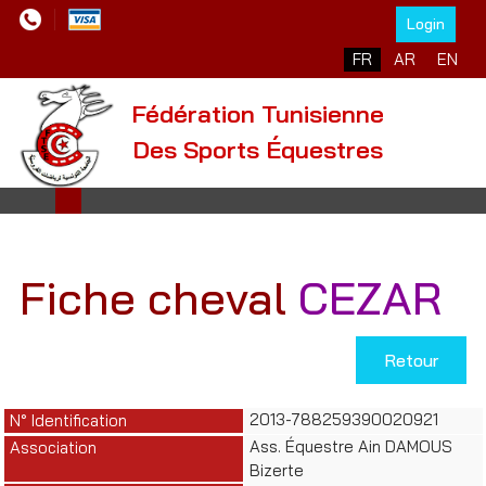
Login
Sélectionnez votre l
FR
AR
EN
Fédération Tunisienne
Des Sports Équestres
Fiche cheval
CEZAR
Retour
2013-788259390020921
N° Identification
Ass. Équestre Ain DAMOUS
Association
Bizerte