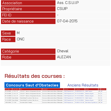
Ass. C.S.U.I.P
Association
CSUIP
Propriétaire
-
FEI ID
07-04-2015
Date de naissance
M
Sexe
ONC
Race
Cheval
Catégorie
ALEZAN
Robe
Résultats des courses :
Concours Saut d'Obstacles
Anciens Résultats
Date début
Organisateur
Lieu
Evènement
Epreuve
N° License
Cavalier
Clt
Résultats
27-04-2025
C. S. U. I .P
C.S.U.I.P - Section d'hippisme la Soukra
Concours National de Saut d'Obstacles
CSO Préparatoire I
TN-2008-89615
Selliti Yassine
NP
NP
27-04-2025
C. S. U. I .P
C.S.U.I.P - Section d'hippisme la Soukra
Concours National de Saut d'Obstacles
CSO Préparatoire II
TN-1990-20242
Hamzaoui Aymen
EL
EL
26-04-2025
C. S. U. I .P
C.S.U.I.P - Section d'hippisme la Soukra.
Concours National de Saut d'Obstacles
CSO Préparatoire II
TN-1990-20242
Hamzaoui Aymen
EL
EL
13-04-2025
Ass. Al Assil
Club Al Assil Fouchéna–Ben Arous
Concours National de Saut D'Obstacles
CSO Préparatoire I
TN-2008-89615
Selliti Yassine
EL
EL
13-04-2025
Ass. Al Assil
Club Al Assil Fouchéna–Ben Arous
Concours National de Saut D'Obstacles
CSO Préparatoire II
TN-1990-20242
Hamzaoui Aymen
NP
NP
28-12-2024
F.T.S.E
Chorfech (Sidi-Thabet)
Concours National de Saut d'Obstacles
CSO Préparatoire
TN-2009-36343
Ben Ammar Syrielle Lina
NP
NP