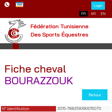
Login
Sélectionnez votre l
FR
AR
EN
Fédération Tunisienne
Des Sports Équestres
Fiche cheval
BOURAZZOUK
Retour
2015-788259390015070
N° Identification