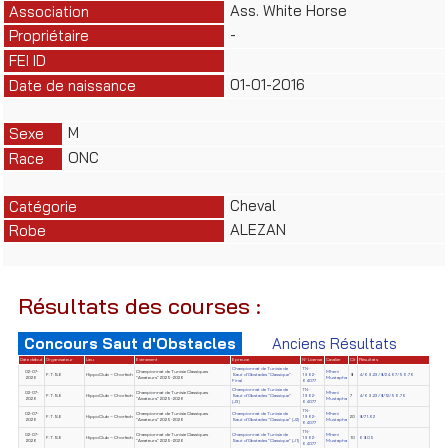
Ass. White Horse
Association
-
Propriétaire
FEI ID
01-01-2016
Date de naissance
M
Sexe
ONC
Race
Cheval
Catégorie
ALEZAN
Robe
Résultats des courses :
Concours Saut d'Obstacles
Anciens Résultats
Date début
Organisateur
Lieu
Evènement
Epreuve
N° License
Cavalier
Clt
Résultats
Championnat de Tunisie de
TN-
02-07-
Championnat de Tunisie Classiques
Mheni
F.T.S.E
HippoClub – Chorfech
Saut d'Obstacles "Classique"
1962-
8
4/69.23/8/24.67/56.76
2026
"Amateurs" 2025-2026
Mustapha
Final
64077
Championnat de Tunisie de
TN-
02-07-
Championnat de Tunisie Classiques
Mheni
F.T.S.E
HippoClub – Chorfech
Saut d'Obstacles "Classique"
1962-
7
4/69.23/8/12/56.76
2026
"Amateurs" 2025-2026
Mustapha
(J3)
64077
TN-
02-07-
Championnat de Tunisie Classiques
Championnat de Tunisie de
Mheni
F.T.S.E
HippoClub – Chorfech
1962-
20
8/71.62
2026
"Amateurs" 2025-2026
Saut d'Obstacles "Classique" (J2)
Mustapha
64077
TN-
02-07-
Championnat de Tunisie Classiques
Championnat de Tunisie de
Mheni
F.T.S.E
HippoClub – Chorfech
1962-
10
68.05
2026
"Amateurs" 2025-2026
Saut d'Obstacles "Classique" (J1)
Mustapha
64077