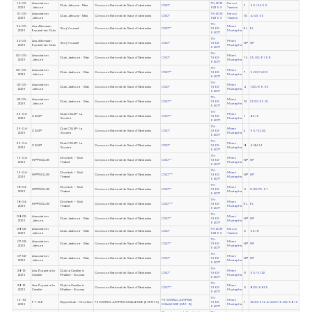
14-06-
Association
TN-2012-
Karoui
Club Jafoura - Sfax
Concours National de Saut d'obstacles
CSO*
7
56/44.59
2026
Jafoura
62359
Yassine
13-06-
Association
TN-2012-
Karoui
Club Jafoura - Sfax
Concours National de Saut d'obstacles
CSO*
10
4/49.63
2026
Jafoura
62359
Yassine
TN-
24-05-
Ass. Alforssan
Mheni
Borj Youssef
Concours National de Saut d'obstacles
CSO**
1962-
EL
EL
2026
Equestrian Club
Mustapha
64077
TN-
24-05-
Ass. Alforssan
Mheni
Borj Youssef
Concours National de Saut d'obstacles
CSO*
1962-
NP
NP
2026
Equestrian Club
Mustapha
64077
TN-
03-05-
Association
Mheni
Club Jaafoura - Sfax
Concours National de Saut d'Obstacles
CSO*
1962-
14
25.00/61.68
2026
Jafoura
Mustapha
64077
TN-
03-05-
Association
Mheni
Club Jaafoura - Sfax
Concours National de Saut d'Obstacles
CSO**
1962-
7
5.00/74.09
2026
Jafoura
Mustapha
64077
TN-
02-05-
Association
Mheni
Club Jaafoura - Sfax
Concours National de Saut d'Obstacles
CSO*
1962-
4
1.00/66.62
2026
Jafoura
Mustapha
64077
TN-
02-05-
Association
Mheni
Club Jaafoura - Sfax
Concours National de Saut d'Obstacles
CSO**
1962-
13
21.00/63.10
2026
Jafoura
Mustapha
64077
TN-
26-04-
Club CSUIP- La
Mheni
CSUIP
Concours National de Saut d'Obstacles
CSO**
1962-
1
84.16
2026
Soukra
Mustapha
64077
TN-
26-04-
Club CSUIP- La
Mheni
CSUIP
Concours National de Saut d'Obstacles
CSO*
1962-
2
65/52.02
2026
Soukra
Mustapha
64077
TN-
25-04-
Club CSUIP- La
Mheni
CSUIP
Concours National de Saut d'Obstacles
CSO*
1962-
8
4/84.14
2026
Soukra
Mustapha
64077
TN-
19-04-
Chorfech – Sidi
Mheni
HIPPOCLUB
Concours National de Saut d'Obstacles
CSO**
1962-
NP
NP
2026
Thabet
Mustapha
64077
TN-
19-04-
Chorfech – Sidi
Mheni
HIPPOCLUB
Concours National de Saut d'Obstacles
CSO***
1962-
NP
NP
2026
Thabet
Mustapha
64077
TN-
18-04-
Chorfech – Sidi
Mheni
HIPPOCLUB
Concours National de Saut d'Obstacles
CSO**
1962-
5
0.00/75.51
2026
Thabet
Mustapha
64077
TN-
18-04-
Chorfech – Sidi
Mheni
HIPPOCLUB
Concours National de Saut d'Obstacles
CSO***
1962-
EL
EL
2026
Thabet
Mustapha
64077
TN-
08-02-
Association
Mheni
Club Jaafoura - Sfax
Concours National de Saut d'Obstacles
CSO**
1962-
NP
NP
2026
Jafoura
Mustapha
64077
08-02-
Association
TN-2012-
Karoui
Club Jaafoura - Sfax
Concours National de Saut d'Obstacles
CSO*
6
62.18
2026
Jafoura
62359
Yassine
TN-
07-02-
Association
Mheni
Club Jaafoura - Sfax
Concours National de Saut d'Obstacles
CSO**
1962-
NP
NP
2026
Jafoura
Mustapha
64077
TN-
07-02-
Association
Mheni
Club Jaafoura - Sfax
Concours National de Saut d'Obstacles
CSO*
1962-
NP
NP
2026
Jafoura
Mustapha
64077
TN-
28-12-
Ass. Équestre Le
Club Le Cavalier à
Mheni
Concours National de Saut d'Obstacles
CSO*
1962-
6
65/57.22
2025
Cavalier
M’saken~Sousse
Mustapha
64077
TN-
28-12-
Ass. Équestre Le
Club Le Cavalier à
Mheni
Concours National de Saut d'Obstacles
CSO**
1962-
5
8.00/68.25
2025
Cavalier
M’saken~Sousse
Mustapha
64077
TN-
19-10-
FEI WORLD JUMPING
Mheni
F.T.S.E
HippoClub – Chorfech
FEI WORLD JUMPING CHALLENGE (EVENT 3)
1962-
7
12.00/67.34/4.00/16.00/68.19
2025
CHALLENGE (CAT. B)
Mustapha
64077