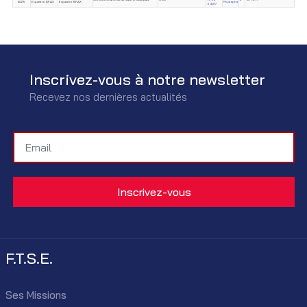
2025
Equestre SFAX
Equestre SFAX
Mustapha
64077
Inscrivez-vous à notre newsletter
Recevez nos dernières actualités
F.T.S.E.
Ses Missions