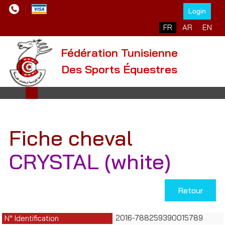
Login
Sélectionnez votre l
FR
AR
EN
Fédération Tunisienne
Des Sports Équestres
Fiche cheval
CRYSTAL (white)
Retour
2016-788259390015789
N° Identification