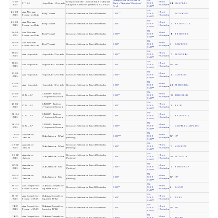
Championnat de Tunisie de
TN-
17-07-
Championnat de Tunisie de Saut d'Obstacle
Mheni
F.T.S.E
HippoClub – Chorfech
Saut d'Obstacles "Classique"
1962-
28
EL/9.76/EL
2025
Catégorie "Classique" (Amateurs) 2024-2025
Mustapha
Final
64077
TN-
25-05-
Ass. Alforssan
Mheni
Borj Youssef
Concours National de Saut d'Obstacles
CSO***
1962-
11
24.00/89.09
2025
Equestrian Club
Mustapha
64077
TN-
25-05-
Ass. Alforssan
Mheni
Borj Youssef
Concours National de Saut d'Obstacles
CSO*
1962-
6
65.00/50.04
2025
Equestrian Club
Mustapha
64077
TN-
24-05-
Ass. Alforssan
Mheni
Borj Youssef
Concours National de Saut d'Obstacles
CSO**
1962-
8
65.00/52.13
2025
Equestrian Club
Mustapha
64077
TN-
24-05-
Ass. Alforssan
Mheni
Borj Youssef
Concours National de Saut d'Obstacles
CSO*
1962-
7
0.00/57.59
2025
Equestrian Club
Mustapha
64077
TN-
11-05-
Mheni
Ass. Hippoclub
Hippoclub - Chorfech
Concours National de Saut d'Obstacles
CSO**
1962-
13
18.00/74.88
2025
Mustapha
64077
TN-
11-05-
Mheni
Ass. Hippoclub
Hippoclub - Chorfech
Concours National de Saut d'Obstacles
CSO*
1962-
NP
NP
2025
Mustapha
64077
TN-
10-05-
Mheni
Ass. Hippoclub
Hippoclub - Chorfech
Concours National de Saut d'Obstacles
CSO**
1962-
4
0.00/67.24
2025
Mustapha
64077
TN-
10-05-
Mheni
Ass. Hippoclub
Hippoclub - Chorfech
Concours National de Saut d'Obstacles
CSO*
1962-
24
25.00/52.04
2025
Mustapha
64077
TN-
27-04-
C.S.U.I.P - Section
Mheni
C. S. U. I .P
Concours National de Saut d'Obstacles
CSO**
1962-
10
12.00/86.80
2025
d'hippisme la Soukra
Mustapha
64077
TN-
27-04-
C.S.U.I.P - Section
Mheni
C. S. U. I .P
Concours National de Saut d'Obstacles
CSO*
1962-
4
65.87
2025
d'hippisme la Soukra
Mustapha
64077
TN-
26-04-
C.S.U.I.P - Section
Mheni
C. S. U. I .P
Concours National de Saut d'Obstacles
CSO*
1962-
3
65.00/65.40
2025
d'hippisme la Soukra.
Mustapha
64077
TN-
26-04-
C.S.U.I.P - Section
Mheni
C. S. U. I .P
Concours National de Saut d'Obstacles
CSO**
1962-
1
0.00/82.51/1.00/44.75
2025
d'hippisme la Soukra.
Mustapha
64077
TN-
09-02-
Association
Concours National de Saut d'Obstacles
Mheni
Club Jaafoura - SFAX
CSO***
1962-
NP
NP
2025
Jafoura
(Ranking)
Mustapha
64077
TN-
09-02-
Association
Concours National de Saut d'Obstacles
Mheni
Club Jaafoura - SFAX
CSO*
1962-
17
4.00/57.76
2025
Jafoura
(Ranking)
Mustapha
64077
TN-
09-02-
Association
Concours National de Saut d'Obstacles
Mheni
Club Jaafoura - SFAX
CSO**
1962-
20
18.00/73.19
2025
Jafoura
(Ranking)
Mustapha
64077
TN-
07-02-
Association
Concours National de Saut d'Obstacles
Mheni
Club Jaafoura - Sfax
CSO**
1962-
5
61.00/66.37
2025
Jafoura
(Ranking)
Mustapha
64077
TN-
07-02-
Association
Concours National de Saut d'Obstacles
Mheni
Club Jaafoura - Sfax
CSO*
1962-
NP
NP
2025
Jafoura
(Ranking)
Mustapha
64077
TN-
19-01-
Ass. Compétition
Club Ass. Compétition
Mheni
Concours National de Saut D'Obstacles
CSO**
1962-
2
8/51.01
2025
Equestre SFAX
Equestre SFAX
Mustapha
64077
TN-
19-01-
Ass. Compétition
Club Ass. Compétition
Mheni
Concours National de Saut D'Obstacles
CSO*
1962-
2
53.63
2025
Equestre SFAX
Equestre SFAX
Mustapha
64077
TN-
18-01-
Ass. Compétition
Club Ass. Compétition
Mheni
Concours National de Saut D'Obstacles
CSO*
1962-
NP
NP
2025
Equestre SFAX
Equestre SFAX
Mustapha
64077
TN-
18-01-
Ass. Compétition
Club Ass. Compétition
Mheni
Concours National de Saut D'Obstacles
CSO**
1962-
3
13/78.11