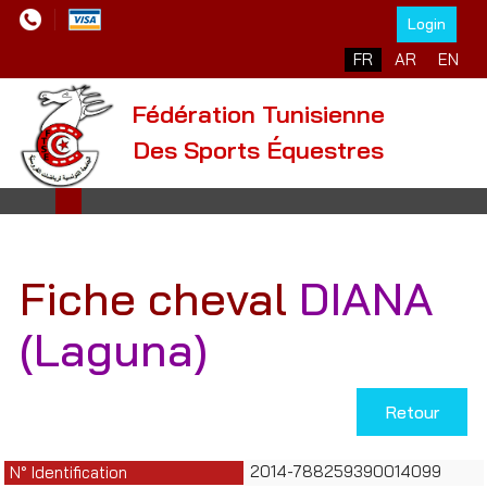
Login
Sélectionnez votre l
FR
AR
EN
Fédération Tunisienne
Des Sports Équestres
Fiche cheval
DIANA
(Laguna)
Retour
2014-788259390014099
N° Identification