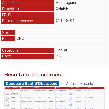
Ass. Laguna
Association
CHERIF
Propriétaire
-
FEI ID
01-01-2014
Date de naissance
Sexe
ONC
Race
Cheval
Catégorie
BAI
Robe
Résultats des courses :
Concours Saut d'Obstacles
Anciens Résultats
Date début
Organisateur
Lieu
Evènement
Epreuve
N° License
Cavalier
Clt
Résultats
24-05-
Ass. Alforssan
TN-2014-
Borj Youssef
Concours National de Saut d'obstacles
CSO Préparatoire II
Felli Sarra
EL
EL
2026
Equestrian Club
44132
24-05-
Ass. Alforssan
TN-2014-
Borj Youssef
Concours National de Saut d'obstacles
CSO Préparatoire I
Felli Sarra
EL
EL
2026
Equestrian Club
44132
17-05-
TN-2014-
F.T.S.E
HippoClub – Chorfech
Concours National de Saut d'Obstacles
CSO Préparatoire
Felli Sarra
8
0.00/47.91
2026
44132
16-05-
TN-2014-
F.T.S.E
HippoClub – Chorfech
Concours National de Saut d'Obstacles
CSO Préparatoire
Felli Sarra
9
54.3
2026
44132
26-04-
TN-2014-
CSUIP
Club CSUIP- La Soukra
Concours National de Saut d'Obstacles
CSO Préparatoire I
Felli Sarra
5
61.42/61.42
2026
44132
26-04-
TN-2014-
CSUIP
Club CSUIP- La Soukra
Concours National de Saut d'Obstacles
CSO Préparatoire II
Felli Sarra
7
64/54.82