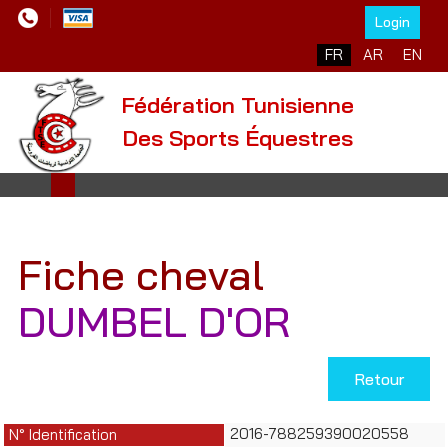
Login
Sélectionnez votre l
FR
AR
EN
Fédération Tunisienne
Des Sports Équestres
Fiche cheval
DUMBEL D'OR
Retour
2016-788259390020558
N° Identification