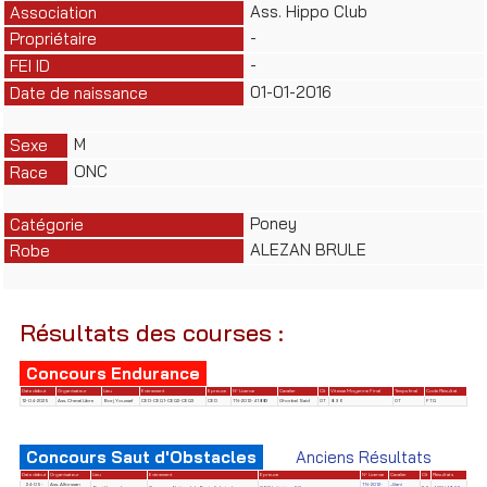
Ass. Hippo Club
Association
-
Propriétaire
-
FEI ID
01-01-2016
Date de naissance
M
Sexe
ONC
Race
Poney
Catégorie
ALEZAN BRULE
Robe
Résultats des courses :
Concours Endurance
Date début
Organisateur
Lieu
Evènement
Epreuve
N° Licence
Cavalier
Clt
Vitesse Moyenne Final
Temps final
Code Résultat
12-04-2025
Ass. Cheval Libre
Borj Youssef
CED-CEQ1-CEQ2-CEQ3
CED
TN-2012-41883
Ghorbel Said
OT
8.96
OT
FTQ
Concours Saut d'Obstacles
Anciens Résultats
Date début
Organisateur
Lieu
Evènement
Epreuve
N° License
Cavalier
Clt
Résultats
24-05-
Ass. Alforssan
TN-2012-
Jilani