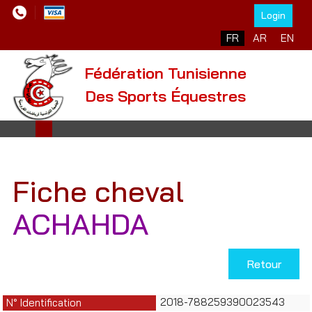
Login
Sélectionnez votre l
FR
AR
EN
Fédération Tunisienne
Des Sports Équestres
Fiche cheval
ACHAHDA
Retour
2018-788259390023543
N° Identification