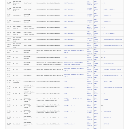
Ass. Alforssan
TN-
Ben
11-04-
Equestrian
Borj Youssef
Concours National de Saut d'Obstacles
CSO Préparatoire II
2008-
Khamis
EL
EL
2026
Club
88199
Sarra
Ass. Alforssan
Ben
11-04-
TN-2011-
Equestrian
Borj Youssef
Concours National de Saut d'Obstacles
CSO Préparatoire I
Khamis
7
2/55.55/2/26.45
2026
51558
Club
Sirine
Ben
17-01-
HippoClub –
TN-2011-
HIPPOCLUB
Concours National de Saut d'Obstacles
CSO Préparatoire I
Khamis
1
0.00/58.52
2026
Chorfech
51558
Sirine
Ben
16-01-
HippoClub –
TN-2011-
HIPPOCLUB
Concours National de Saut d'Obstacles
CSO Préparatoire I
Khamis
1
0.00/59.19
2026
Chorfech
51558
Sirine
TN-
Ben
16-11-
Ass. Équestre
Club Cersina -
Concours National de Saut d'Obstacles
CSO*
2008-
Khamis
EL
EL
2025
Cersina
Essaida- Oued Ellil
88199
Sarra
TN-
Ben
16-11-
Ass. Équestre
Club Cersina -
Concours National de Saut d'Obstacles
CSO Préparatoire II
2008-
Khamis
7
35.16/4/4/34.87
2025
Cersina
Essaida- Oued Ellil
88199
Sarra
Ass. Alforssan
Ben
02-11-
TN-2011-
Equestrian
Borj Youssef
Concours National de Saut d'Obstacles
CSO Préparatoire I
Khamis
15
4.00/42.40/0.00/4.00/25.85
2025
51558
Club
Sirine
Ass. Alforssan
TN-
Ben
02-11-
Equestrian
Borj Youssef
Concours National de Saut d'Obstacles
CSO Préparatoire II
2008-
Khamis
24
0.00/42.95/4.00/4.00/19.13
2025
Club
88199
Sarra
TN-
Ben
19-10-
HippoClub –
FEI WORLD JUMPING CHALLENGE (EVENT
FEI WORLD JUMPING CHALLENGE
F.T.S.E
2008-
Khamis
EL
EL
2025
Chorfech
3)
(CAT.C)
88199
Sarra
TN-
Ben
12-10-
HippoClub –
F.T.S.E
Concours National de Saut d'Obstacles
CSO*
2008-
Khamis
NP
NP
2025
Chorfech
88199
Sarra
TN-
Ben
17-07-
HippoClub –
Championnat de Tunisie de Saut d'Obstacle
Championnat de Tunisie de Saut
F.T.S.E
2008-
Khamis
15
5/30.33/67.05
2025
Chorfech
Catégorie "Classique" (Amateurs) 2024-2025
d'Obstacles "Classique" Final
88199
Sarra
TN-
Ben
22-06-
FEI WORLD JUMPING CHALLENGE
F.T.S.E
Club Jafoura
FEI WORLD JUMPING CHALLENGE (EVENT 2)
2008-
Khamis
26
4.00/63.43/10.00/14.00/70.62
2025
(CAT.C)
88199
Sarra
TN-
Ben
21-06-
FEI WORLD JUMPING CHALLENGE
F.T.S.E
Club Jafoura
FEI WORLD JUMPING CHALLENGE (EVENT 1)
2008-
Khamis
35
4.00/67.70/8.00/12.00/59.71
2025
(CAT.C)
88199
Sarra
TN-
Ben
15-06-
Ass. Équestre
Essaida – Manouba
Concours National de Saut d'Obstacles
CSO*
2008-
Khamis
7
12.00/59.80
2025
CERSINA
88199
Sarra
C.S.U.I.P - Section
TN-
Ben
26-04-
C. S. U. I .P
d'hippisme la
Concours National de Saut d'Obstacles
CSO Préparatoire II
2008-
Khamis
7
0.00/44.57/0.00/0.00/27.56
2025
Soukra.
88199
Sarra
C.S.U.I.P - Section
TN-
Ben
26-04-
C. S. U. I .P
d'hippisme la
Concours National de Saut d'Obstacles
CSO*
2008-
Khamis
EL
EL
2025
Soukra.
88199
Sarra
Hippoclub -
TN-
Ben
19-04-
Concours National de Saut d'Obstacles
CSO* (Épreuve RELAIS Qualif /
Ass. Hippoclub
Chorfech (Sidi-
2008-
Khamis
15
60.55
2025
"HIPPOCLUB SPRING MASTERS"
Compet)
Thabet)
88199
Sarra
Hippoclub -
TN-
Ben
19-04-
Concours National de Saut d'Obstacles
Ass. Hippoclub
Chorfech (Sidi-
CSO Préparatoire II
2008-
Khamis
NP
2025
"HIPPOCLUB SPRING MASTERS"
Thabet)
88199
Sarra
Hippoclub -
Ben
19-04-
Concours National de Saut d'Obstacles
TN-2011-
Ass. Hippoclub
Chorfech (Sidi-
CSO Préparatoire I
Khamis
21
4.00/93.78
2025
"HIPPOCLUB SPRING MASTERS"
51558
Thabet)
Sirine
Club Al Assil
TN-
Ben
13-04-
Ass. Al Assil
Fouchéna–Ben
Concours National de Saut D'Obstacles
CSO*
2008-
Khamis
7
8.00/61.40
2025
Arous
88199
Sarra
Club Al Assil
TN-
Ben
13-04-
Ass. Al Assil
Fouchéna–Ben
Concours National de Saut D'Obstacles
CSO Préparatoire II
2008-
Khamis
15
20/61.03
2025
Arous
88199
Sarra
TN-
Ben