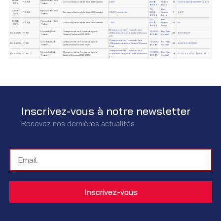
22-03-
Hippo club–Sidi
F.T.S.E
Concours National de Saut D'Obstacles
CSO*
2008-
Khamis
17
0.00/44.24/12.00/12.00/31.16
2025
Thabet
88199
Sarra
TN-
Ben
22-03-
Hippo club–Sidi
F.T.S.E
Concours National de Saut D'Obstacles
CSO Préparatoire
2008-
Khamis
1
54.21
2025
Thabet
88199
Sarra
TN-
Ben
20-03-
Hippo club–Sidi
F.T.S.E
Concours National de Saut D'Obstacles
CSO*
2008-
Khamis
EL
EL
2025
Thabet
88199
Sarra
Championnat de Tunisie de Saut
Chorfech (Sidi-
Championnat de Tunisie catégorie
TN-2010-
Ben Rjab
28-12-2024
FTSE
d'Obstacles catégorie Cadets/Chevaux
25
8.00/60.37
Thabet)
Cadets/Chevaux 2023-2024
80585
Youssef
(J1)
Championnat de Tunisie de Saut
Chorfech (Sidi-
Championnat de Tunisie catégorie
TN-2010-
Ben Rjab
28-12-2024
FTSE
d'Obstacles catégorie Cadets/Chevaux
25
4.00/55.47/32.00
Thabet)
Cadets/Chevaux 2023-2024
80585
Youssef
Final
Championnat de Tunisie de Saut
Chorfech (Sidi-
Championnat de Tunisie catégorie
TN-2010-
Ben Rjab
28-12-2024
FTSE
d'Obstacles catégorie Cadets/Chevaux
26
20.00/56.75/4.00/55.47
Thabet)
Cadets/Chevaux 2023-2024
80585
Youssef
(J2)
Inscrivez-vous à notre newsletter
Recevez nos dernières actualités