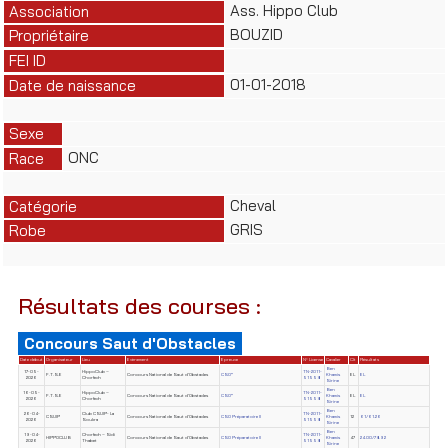
Ass. Hippo Club
Association
BOUZID
Propriétaire
FEI ID
01-01-2018
Date de naissance
Sexe
ONC
Race
Cheval
Catégorie
GRIS
Robe
Résultats des courses :
Concours Saut d'Obstacles
Date début
Organisateur
Lieu
Evènement
Epreuve
N° License
Cavalier
Clt
Résultats
Ben
17-05-
HippoClub –
TN-2011-
F.T.S.E
Concours National de Saut d'Obstacles
CSO*
Khamis
EL
EL
2026
Chorfech
51558
Sirine
Ben
16-05-
HippoClub –
TN-2011-
F.T.S.E
Concours National de Saut d'Obstacles
CSO*
Khamis
EL
EL
2026
Chorfech
51558
Sirine
Ben
26-04-
Club CSUIP- La
TN-2011-
CSUIP
Concours National de Saut d'Obstacles
CSO Préparatoire II
Khamis
12
61/61.26
2026
Soukra
51558
Sirine
Ben
19-04-
Chorfech – Sidi
TN-2011-
HIPPOCLUB
Concours National de Saut d'Obstacles
CSO Préparatoire II
Khamis
47
24.00/78.92
2026
Thabet
51558
Sirine