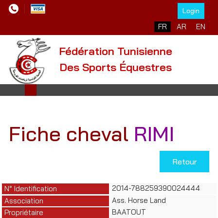
Login
Sélectionnez votre l
FR
AR
EN
Fédération Tunisienne
Des Sports Équestres
Fiche cheval
RIMI
Retour
2014-788259390024444
N° Identification
Ass. Horse Land
Association
BAATOUT
Propriétaire