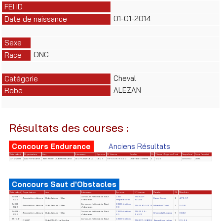
FEI ID
01-01-2014
Date de naissance
Sexe
ONC
Race
Cheval
Catégorie
ALEZAN
Robe
Résultats des courses :
Concours Endurance
Anciens Résultats
Date début
Organisateur
Lieu
Evènement
Epreuve
N° Licence
Cavalier
Clt
Vitesse Moyenne Final
Temps final
Code Résultat
07-12-2025
Ass. Horse Land
Béni Khiar- Club Horse Land
CEQ1-CEQ2-CEQ3
CEQ 1
TN-1996-54513
Charrada Oumaima
2
13.26
03:01:00
QUAL
Concours Saut d'Obstacles
Date début
Organisateur
Lieu
Evènement
Epreuve
N° License
Cavalier
Clt
Résultats
14-06-
Concours National de Saut
CSO
TN-2007-
Association Jafoura
Club Jafoura - Sfax
Kacem Douaa
8
4/76.57
2026
d'obstacles
Préparatoire I
83005
14-06-
Concours National de Saut
CSO Initiation
Association Jafoura
Club Jafoura - Sfax
TN-1987-14614
Mhadhbi Yosri
1
54.81
2026
d'obstacles
60
14-06-
Concours National de Saut
CSO Initiation
TN-1996-
Association Jafoura
Club Jafoura - Sfax
Charrada Oumaima
1
60.32
2026
d'obstacles
60
54513
25-04-
Concours National de Saut
CSO Initiation
CSUIP
Club CSUIP- La Soukra
TN-2017-98028
Bensidhom Haidar
1
65.54