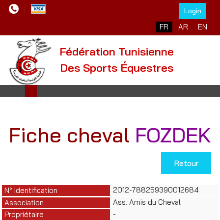
Login
Sélectionnez votre l
FR
AR
EN
Fédération Tunisienne
Des Sports Équestres
Fiche cheval
FOZDEK
Retour
2012-788259390012684
N° Identification
Ass. Amis du Cheval
Association
-
Propriétaire