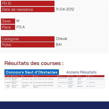
FEI ID
11-04-2012
Date de naissance
M
Sexe
P.S.A
Race
Cheval
Catégorie
BAI
Robe
Résultats des courses :
Concours Saut d'Obstacles
Anciens Résultats
Date début
Organisateur
Lieu
Evènement
Epreuve
N° License
Cavalier
Clt
Résultats
Association
CSO Préparatoire
TN-2004-
Saddoud
08-02-2026
Club Jaafoura - Sfax
Concours National de Saut d'Obstacles
16
3.00/42.16/2.00/5.00/27.06
Jafoura
II
80524
Mariem
Association
TN-2004-
Saddoud
07-02-2026
Club Jaafoura - Sfax
Concours National de Saut d'Obstacles
CSO Préparatoire I
1
0.00/67.43
Jafoura
80524
Mariem
09-02-
Association
Club Jaafoura -
Concours National de Saut d'Obstacles
TN-2005-
CSO*
Rbaii Ameur
23
7.00/66.14
2025
Jafoura
SFAX
(Ranking)
40279