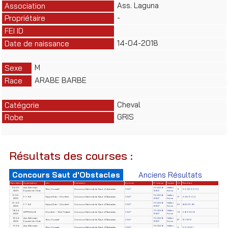
Ass. Laguna
Association
-
Propriétaire
FEI ID
14-04-2018
Date de naissance
M
Sexe
ARABE BARBE
Race
Cheval
Catégorie
GRIS
Robe
Résultats des courses :
Concours Saut d'Obstacles
Anciens Résultats
Date début
Organisateur
Lieu
Evènement
Epreuve
N° License
Cavalier
Clt
Résultats
24-05-
Ass. Alforssan
TN-2008-
Haffani
Borj Youssef
Concours National de Saut d'obstacles
CSO*
9
65.00/65.35
2026
Equestrian Club
12847
Kenza
17-05-
TN-2008-
Haffani
F.T.S.E
HippoClub – Chorfech
Concours National de Saut d'Obstacles
CSO*
17
9.00/64.14
2026
12847
Kenza
16-05-
TN-2008-
Haffani
F.T.S.E
HippoClub – Chorfech
Concours National de Saut d'Obstacles
CSO*
25
8.00/73.85
2026
12847
Kenza
18-04-
TN-2008-
Haffani
HIPPOCLUB
Chorfech – Sidi Thabet
Concours National de Saut d'Obstacles
CSO*
16
58/68.98
2026
12847
Kenza
12-04-
Ass. Alforssan
TN-2008-
Haffani
Borj Youssef
Concours National de Saut d'Obstacles
CSO*
27
13/78.76
2026
Equestrian Club
12847
Kenza
11-04-
Ass. Alforssan
TN-2008-
Haffani
Borj Youssef
Concours National de Saut d'Obstacles
CSO*
5
65/62.31