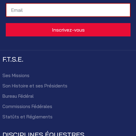
F.T.S.E.
Ses Missions
Son Histoire et ses Présidents
Bureau Fédéral
Commissions Fédérales
Statûts et Réglements
DISCIPLINES ÉQUESTRES