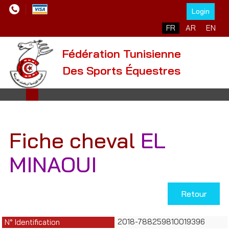
Login
Sélectionnez votre l
FR
AR
EN
Fédération Tunisienne
Des Sports Équestres
Fiche cheval
EL
MINAOUI
Retour
2018-788259810019396
N° Identification