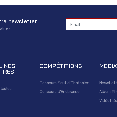
tre newsletter
alités
LINES
COMPÉTITIONS
MEDI
TRES
Concours Saut d'Obstacles
NewsLett
tacles
Concours d'Endurance
Album Ph
Vidéothè