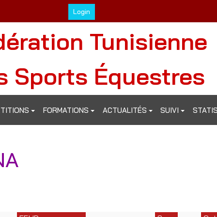
Login
dération Tunisienne
s Sports Équestres
TITIONS
FORMATIONS
ACTUALITÉS
SUIVI
STATI
NA