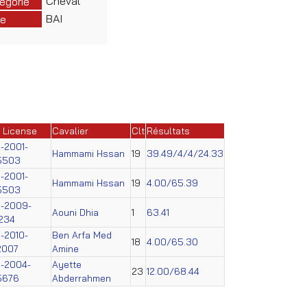
Cheval
égorie
BAI
e
 License
Cavalier
Clt
Résultats
-2001-
Hammami Hssan
19
39.49/4/4/24.33
5503
-2001-
Hammami Hssan
19
4.00/65.39
5503
N-2009-
Aouni Dhia
1
63.41
234
-2010-
Ben Arfa Med
18
4.00/65.30
2007
Amine
-2004-
Ayette
23
12.00/68.44
5676
Abderrahmen