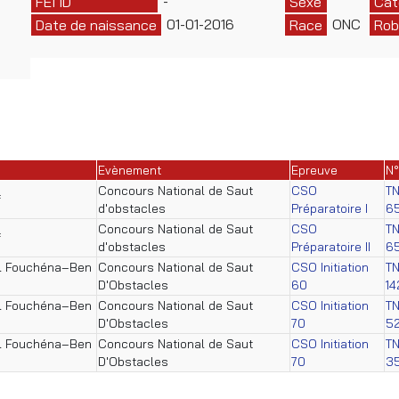
-
FEI ID
Sexe
Cat
01-01-2016
ONC
Date de naissance
Race
Rob
Evènement
Epreuve
N°
Concours National de Saut
CSO
TN
f
d'obstacles
Préparatoire I
6
Concours National de Saut
CSO
TN
f
d'obstacles
Préparatoire II
6
il Fouchéna–Ben
Concours National de Saut
CSO Initiation
T
D'Obstacles
60
14
il Fouchéna–Ben
Concours National de Saut
CSO Initiation
TN
D'Obstacles
70
5
il Fouchéna–Ben
Concours National de Saut
CSO Initiation
TN
D'Obstacles
70
3