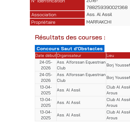
2016-
N° Identification
788259390021368
Ass. Al Assil
Association
MARRAKCHI
Propriétaire
Résultats des courses :
Concours Saut d'Obstacles
Date début
Organisateur
Lieu
24-05-
Ass. Alforssan Equestrian
Borj Yousse
2026
Club
24-05-
Ass. Alforssan Equestrian
Borj Yousse
2026
Club
13-04-
Club Al Ass
Ass. Al Assil
2025
Arous
13-04-
Club Al Ass
Ass. Al Assil
2025
Arous
13-04-
Club Al Ass
Ass. Al Assil
2025
Arous