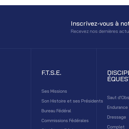
Inscrivez-vous à no
Recevez nos dernières actu
F.T.S.E.
DISCIP
ÉQUES
Ses Missions
Saut d'Obs
Son Histoire et ses Présidents
Endurance
Bureau Fédéral
Dressage
Commissions Fédérales
Complet