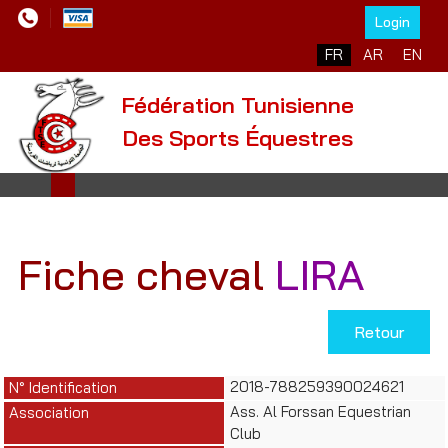
Login
Sélectionnez votre l
FR
AR
EN
Fédération Tunisienne
Des Sports Équestres
Fiche cheval
LIRA
Retour
2018-788259390024621
N° Identification
Ass. Al Forssan Equestrian
Association
Club