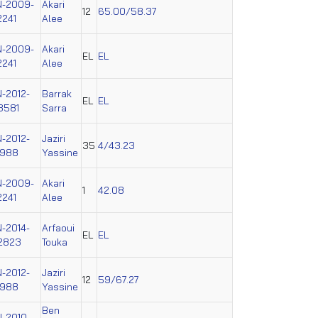
N-2009-
Akari
12
65.00/58.37
2241
Alee
N-2009-
Akari
EL
EL
2241
Alee
N-2012-
Barrak
EL
EL
3581
Sarra
N-2012-
Jaziri
35
4/43.23
4988
Yassine
N-2009-
Akari
1
42.08
2241
Alee
N-2014-
Arfaoui
EL
EL
2823
Touka
N-2012-
Jaziri
12
59/67.27
4988
Yassine
Ben
N-2010-