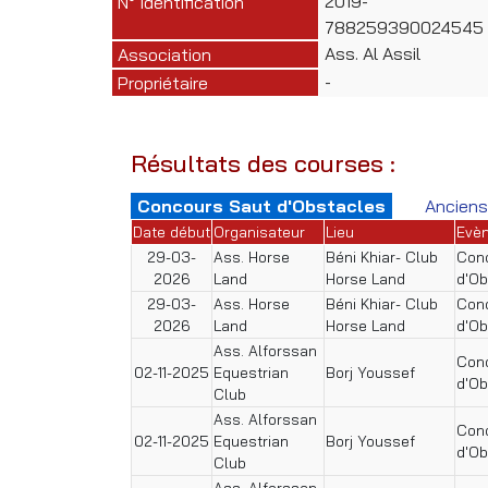
2019-
N° Identification
788259390024545
Ass. Al Assil
Association
-
Propriétaire
Résultats des courses :
Concours Saut d'Obstacles
Anciens
Date début
Organisateur
Lieu
Evè
29-03-
Ass. Horse
Béni Khiar- Club
Conc
2026
Land
Horse Land
d'Ob
29-03-
Ass. Horse
Béni Khiar- Club
Conc
2026
Land
Horse Land
d'Ob
Ass. Alforssan
Conc
02-11-2025
Equestrian
Borj Youssef
d'Ob
Club
Ass. Alforssan
Conc
02-11-2025
Equestrian
Borj Youssef
d'Ob
Club
Ass. Alforssan