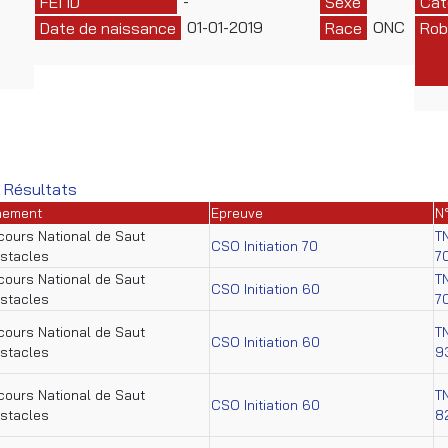
-
FEI ID
Sexe
Cat
01-01-2019
ONC
Date de naissance
Race
Rob
 Résultats
nement
Epreuve
N
ours National de Saut
T
CSO Initiation 70
stacles
7
ours National de Saut
T
CSO Initiation 60
stacles
7
ours National de Saut
T
CSO Initiation 60
stacles
9
ours National de Saut
T
CSO Initiation 60
stacles
8