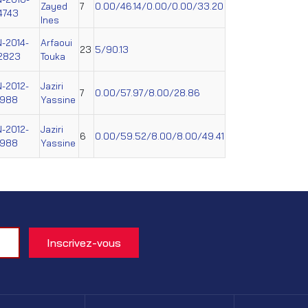
Zayed
7
0.00/46.14/0.00/0.00/33.20
4743
Ines
N-2014-
Arfaoui
23
5/90.13
2823
Touka
N-2012-
Jaziri
7
0.00/57.97/8.00/28.86
4988
Yassine
N-2012-
Jaziri
6
0.00/59.52/8.00/8.00/49.41
4988
Yassine