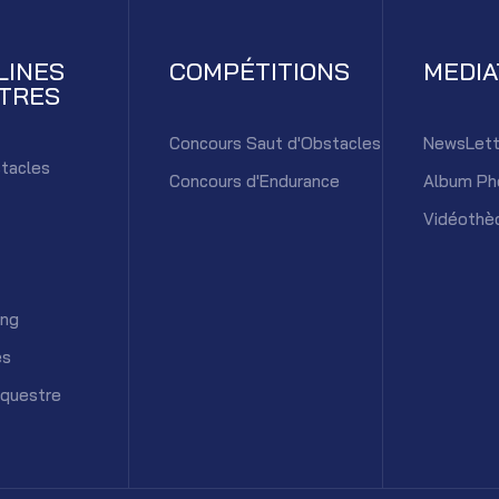
LINES
COMPÉTITIONS
MEDI
TRES
Concours Saut d'Obstacles
NewsLett
tacles
Concours d'Endurance
Album Ph
Vidéothè
ing
es
équestre