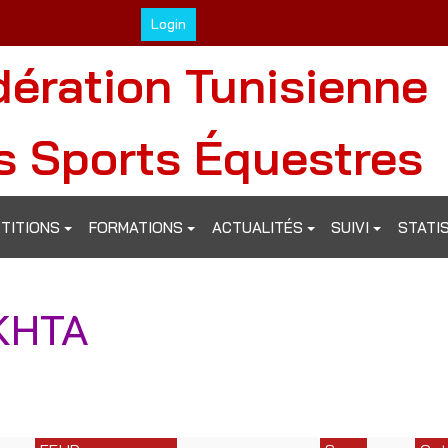
Login
dération Tunisienne
s Sports Équestres
TITIONS
FORMATIONS
ACTUALITÉS
SUIVI
STATI
KHTA