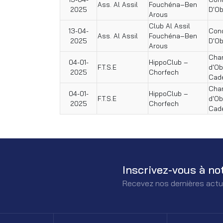
Ass. Al Assil
Fouchéna–Ben
2025
D'Ob
Arous
Club Al Assil
13-04-
Conc
Ass. Al Assil
Fouchéna–Ben
2025
D'Ob
Arous
Cham
04-01-
HippoClub –
F.T.S.E
d'Ob
2025
Chorfech
Cad
Cham
04-01-
HippoClub –
F.T.S.E
d'Ob
2025
Chorfech
Cad
Inscrivez-vous à no
Recevez nos dernières actu