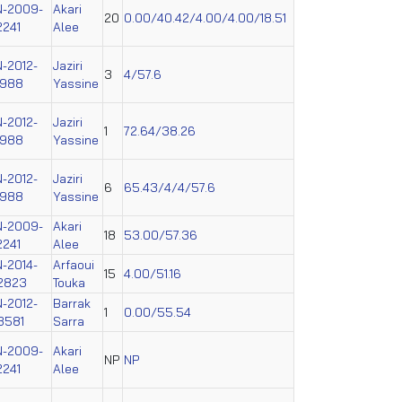
N-2009-
Akari
20
0.00/40.42/4.00/4.00/18.51
2241
Alee
N-2012-
Jaziri
3
4/57.6
4988
Yassine
N-2012-
Jaziri
1
72.64/38.26
4988
Yassine
N-2012-
Jaziri
6
65.43/4/4/57.6
4988
Yassine
N-2009-
Akari
18
53.00/57.36
2241
Alee
N-2014-
Arfaoui
15
4.00/51.16
2823
Touka
N-2012-
Barrak
1
0.00/55.54
3581
Sarra
N-2009-
Akari
NP
NP
2241
Alee