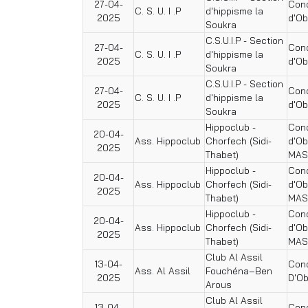
27-04-
Conc
C. S. U. I .P
d'hippisme la
2025
d'Ob
Soukra
C.S.U.I.P - Section
27-04-
Conc
C. S. U. I .P
d'hippisme la
2025
d'Ob
Soukra
C.S.U.I.P - Section
27-04-
Conc
C. S. U. I .P
d'hippisme la
2025
d'Ob
Soukra
Hippoclub -
Conc
20-04-
Ass. Hippoclub
Chorfech (Sidi-
d'O
2025
Thabet)
MAS
Hippoclub -
Conc
20-04-
Ass. Hippoclub
Chorfech (Sidi-
d'O
2025
Thabet)
MAS
Hippoclub -
Conc
20-04-
Ass. Hippoclub
Chorfech (Sidi-
d'O
2025
Thabet)
MAS
Club Al Assil
13-04-
Conc
Ass. Al Assil
Fouchéna–Ben
2025
D'Ob
Arous
Club Al Assil
13-04-
Conc