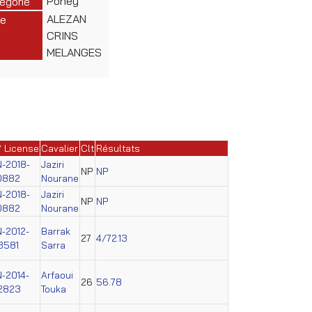
Poney
égorie
ALEZAN
e
CRINS
MELANGES
° License
Cavalier
Clt
Résultats
N-2018-
Jaziri
NP
NP
0882
Nourane
N-2018-
Jaziri
NP
NP
0882
Nourane
N-2012-
Barrak
27
4/72.13
3581
Sarra
N-2014-
Arfaoui
26
56.78
2823
Touka