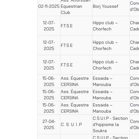
Conc
02-11-2025
Equestrian
Borj Youssef
d'Ob
Club
12-07-
Hippo club –
Cham
F.T.S.E
2025
Chorfech
Cad
12-07-
Hippo club –
Cham
F.T.S.E
2025
Chorfech
Cad
12-07-
Hippo club –
Cham
F.T.S.E
2025
Chorfech
Cad
15-06-
Ass. Équestre
Essaida –
Conc
2025
CERSINA
Manouba
d'Ob
15-06-
Ass. Équestre
Essaida –
Conc
2025
CERSINA
Manouba
d'Ob
15-06-
Ass. Équestre
Essaida –
Conc
2025
CERSINA
Manouba
d'Ob
C.S.U.I.P - Section
27-04-
Conc
C. S. U. I .P
d'hippisme la
2025
d'Ob
Soukra
C.S.U.I.P - Section