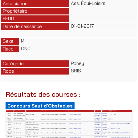
Ass. Équi-Loisirs
Association
-
Propriétaire
FEI ID
01-01-2017
Date de naissance
M
Sexe
ONC
Race
Poney
Catégorie
GRIS
Robe
Résultats des courses :
Concours Saut d'Obstacles
Date début
Organisateur
Lieu
Evènement
Epreuve
N° License
Cavalier
Clt
Résultats
04-05-
Ass. Alforssan
TN-2010-
Rouissi
Borj Youssef
Concours National de Saut d'Obstacles
CSO Préparatoire I
7
59.33
2025
Equestrian Club
64780
Haithem
04-05-
Ass. Alforssan
TN-2010-
Rouissi
Borj Youssef
Concours National de Saut d'Obstacles
CSO Préparatoire II
NP
NP
2025
Equestrian Club
64780
Haithem
27-04-
C.S.U.I.P - Section
TN-2010-
Rouissi
C. S. U. I .P
Concours National de Saut d'Obstacles
CSO Préparatoire I
4
0.00/33.85/0.00/0.00/28.27
2025
d'hippisme la Soukra
64780
Haithem
27-04-
C.S.U.I.P - Section
TN-2010-
Rouissi
C. S. U. I .P
Concours National de Saut d'Obstacles
CSO Préparatoire II
34
20.00/52.66
2025
d'hippisme la Soukra
64780
Haithem
26-04-
C.S.U.I.P - Section
TN-2010-
Rouissi
C. S. U. I .P
Concours National de Saut d'Obstacles
CSO Préparatoire II
23
4.00/51.74/4.00/8.00/27.49
2025
d'hippisme la Soukra.
64780
Haithem
26-04-
C.S.U.I.P - Section
TN-2010-
Rouissi
C. S. U. I .P
Concours National de Saut d'Obstacles
CSO Préparatoire I
9
0.00/42.68/4.00/4.00/26.58