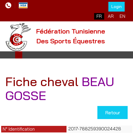
Login
Sélectionnez votre l
FR
AR
EN
Fédération Tunisienne
Des Sports Équestres
Fiche cheval
BEAU
GOSSE
Retour
2017-788259390024428
N° Identification