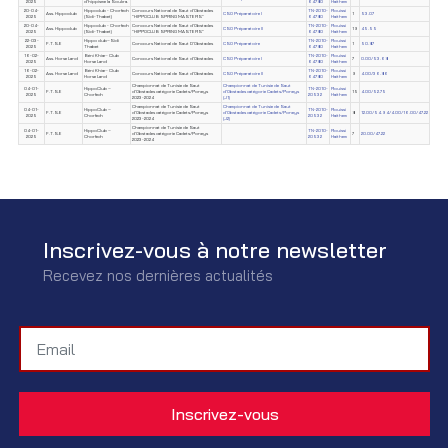
2025
d'hippisme la Soukra.
64780
Haithem
20-04-
Hippoclub - Chorfech
Concours National de Saut d'Obstacles
TN-2010-
Rouissi
Ass. Hippoclub
CSO Préparatoire I
1
53.07
2025
(Sidi-Thabet)
"HIPPOCLUB SPRING MASTERS"
64780
Haithem
20-04-
Hippoclub - Chorfech
Concours National de Saut d'Obstacles
TN-2010-
Rouissi
Ass. Hippoclub
CSO Préparatoire II
19
45.55
2025
(Sidi-Thabet)
"HIPPOCLUB SPRING MASTERS"
64780
Haithem
22-03-
Hippo club–Sidi
TN-2010-
Rouissi
F.T.S.E
Concours National de Saut D'Obstacles
CSO Préparatoire
1
50.87
2025
Thabet
64780
Haithem
16-02-
Béni Khiar- Club
TN-2010-
Rouissi
Ass. Horse Land
Concours National de Saut d'Obstacles
CSO Préparatoire I
7
0.00/53.68
2025
Horse Land
64780
Haithem
16-02-
Béni Khiar- Club
TN-2010-
Rouissi
Ass. Horse Land
Concours National de Saut d'Obstacles
CSO Préparatoire II
9
4.00/36.86
2025
Horse Land
64780
Haithem
Championnat de Tunisie de Saut
Championnat de Tunisie de Saut
04-01-
HippoClub –
TN-2010-
Rouissi
F.T.S.E
d'Obstacles catégorie Cadets/Poneys
d'Obstacles catégorie Cadets/Poneys
15
4.00/52.75
2025
Chorfech
20532
Haithem
2023-2024
(J1)
Championnat de Tunisie de Saut
Championnat de Tunisie de Saut
04-01-
HippoClub –
TN-2010-
Rouissi
F.T.S.E
d'Obstacles catégorie Cadets/Poneys
d'Obstacles catégorie Cadets/Poneys
8
12.00/54.94/4.00/16.00/47.22
2025
Chorfech
20532
Haithem
2023-2024
(J2)
Championnat de Tunisie de Saut
04-01-
HippoClub –
TN-2010-
Rouissi
F.T.S.E
d'Obstacles catégorie Cadets/Poneys
7
20.00/47.22
2025
Chorfech
20532
Haithem
2023-2024
Inscrivez-vous à notre newsletter
Recevez nos dernières actualités