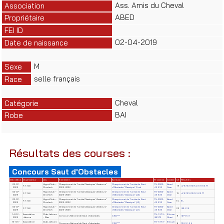
Ass. Amis du Cheval
Association
ABED
Propriétaire
FEI ID
02-04-2019
Date de naissance
M
Sexe
selle français
Race
Cheval
Catégorie
BAI
Robe
Résultats des courses :
Concours Saut d'Obstacles
Date début
Organisateur
Lieu
Evènement
Epreuve
N° License
Cavalier
Clt
Résultats
02-07-
HippoClub –
Championnat de Tunisie Classiques "Amateurs"
Championnat de Tunisie de Saut
TN-2002-
Abed
F.T.S.E
16
4/67.33/12/74.99/63.77
2026
Chorfech
2025-2026
d'Obstacles "Classique" Final
45933
Omar
02-07-
HippoClub –
Championnat de Tunisie Classiques "Amateurs"
Championnat de Tunisie de Saut
TN-2002-
Abed
F.T.S.E
13
4/67.33/12/16/63.77
2026
Chorfech
2025-2026
d'Obstacles "Classique" (J3)
45933
Omar
02-07-
HippoClub –
Championnat de Tunisie Classiques "Amateurs"
Championnat de Tunisie de Saut
TN-2002-
Abed
F.T.S.E
EL
EL
2026
Chorfech
2025-2026
d'Obstacles "Classique" (J2)
45933
Omar
02-07-
HippoClub –
Championnat de Tunisie Classiques "Amateurs"
Championnat de Tunisie de Saut
TN-2002-
Abed
F.T.S.E
25
86.68
2026
Chorfech
2025-2026
d'Obstacles "Classique" (J1)
45933
Omar
14-06-
Association
Club Jafoura
TN-1979-
Ellouze
Concours National de Saut d'obstacles
CSO***
8
8/71.59
2026
Jafoura
- Sfax
89372
Ghazi
13-06-
Association
Club Jafoura
TN-1979-
Ellouze
Concours National de Saut d'obstacles
CSO***
8
12/66.94