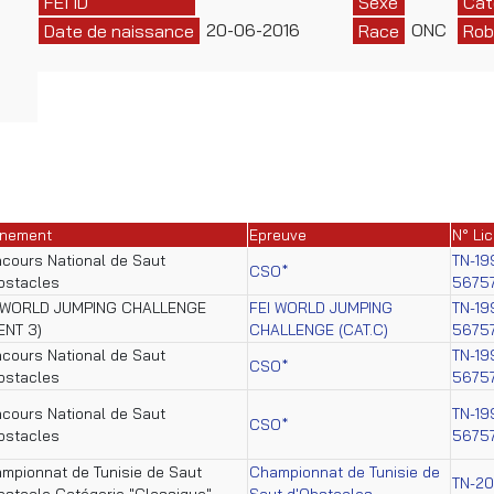
FEI ID
Sexe
Cat
20-06-2016
ONC
Date de naissance
Race
Rob
nement
Epreuve
N° Li
cours National de Saut
TN-19
CSO*
bstacles
5675
 WORLD JUMPING CHALLENGE
FEI WORLD JUMPING
TN-19
ENT 3)
CHALLENGE (CAT.C)
5675
cours National de Saut
TN-19
CSO*
bstacles
5675
cours National de Saut
TN-19
CSO*
bstacles
5675
mpionnat de Tunisie de Saut
Championnat de Tunisie de
TN-2
bstacle Catégorie "Classique"
Saut d'Obstacles