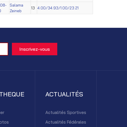
008-
Salama
13
4.00/34.93/1.00/23.21
0
Zeineb
ATHEQUE
ACTUALITÉS
er
Actualités Sportives
otos
Actualités Fédérales