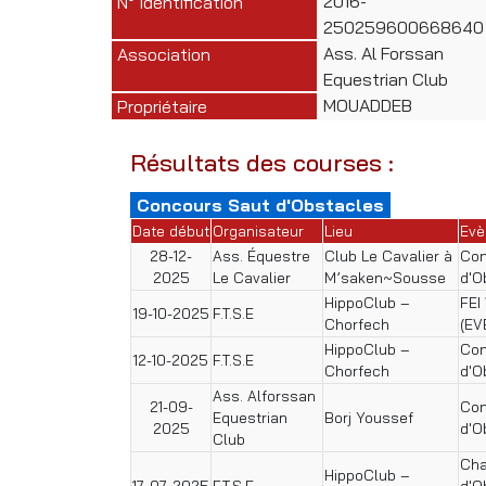
2016-
N° Identification
250259600668640
Ass. Al Forssan
Association
Equestrian Club
MOUADDEB
Propriétaire
Résultats des courses :
Concours Saut d'Obstacles
Date début
Organisateur
Lieu
Evè
28-12-
Ass. Équestre
Club Le Cavalier à
Con
2025
Le Cavalier
M’saken~Sousse
d'O
HippoClub –
FEI
19-10-2025
F.T.S.E
Chorfech
(EV
HippoClub –
Con
12-10-2025
F.T.S.E
Chorfech
d'O
Ass. Alforssan
21-09-
Con
Equestrian
Borj Youssef
2025
d'O
Club
Cha
HippoClub –
17-07-2025
F.T.S.E
d'O