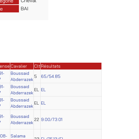
Cheval
égorie
BAI
e
cense
Cavalier
Clt
Résultats
91-
Boussaid
5
65/54.85
7
Abderrazek
91-
Boussaid
EL
EL
7
Abderrazek
91-
Boussaid
EL
EL
7
Abderrazek
91-
Boussaid
22
9.00/73.01
7
Abderrazek
008-
Salama
23
EL/75.13/EL