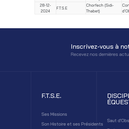
28-12-
Chorfech (Sidi-
Con
F.T.S.E
2024
Thabet)
d'O
Inscrivez-vous à no
Recevez nos dernières actu
F.T.S.E.
DISCIP
ÉQUES
Ses Missions
Saut d'Obs
Son Histoire et ses Présidents