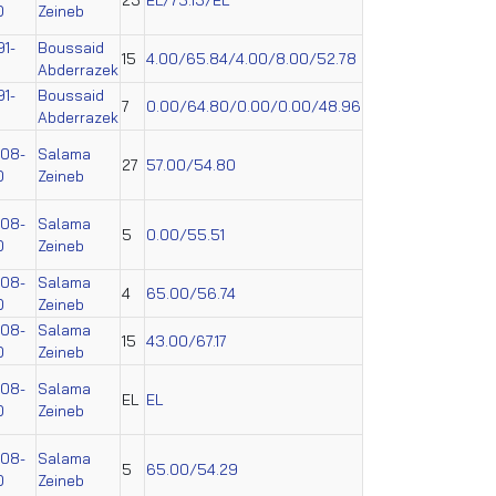
0
Zeineb
91-
Boussaid
15
4.00/65.84/4.00/8.00/52.78
Abderrazek
91-
Boussaid
7
0.00/64.80/0.00/0.00/48.96
Abderrazek
008-
Salama
27
57.00/54.80
0
Zeineb
008-
Salama
5
0.00/55.51
0
Zeineb
008-
Salama
4
65.00/56.74
0
Zeineb
008-
Salama
15
43.00/67.17
0
Zeineb
008-
Salama
EL
EL
0
Zeineb
008-
Salama
5
65.00/54.29
0
Zeineb