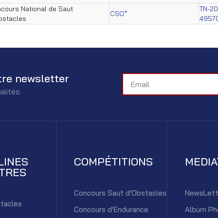
cours National de Saut
TN-2
CSO*
bstacles
4957
tre newsletter
alités
LINES
COMPÉTITIONS
MEDI
TRES
Concours Saut d'Obstacles
NewsLett
tacles
Concours d'Endurance
Album Ph