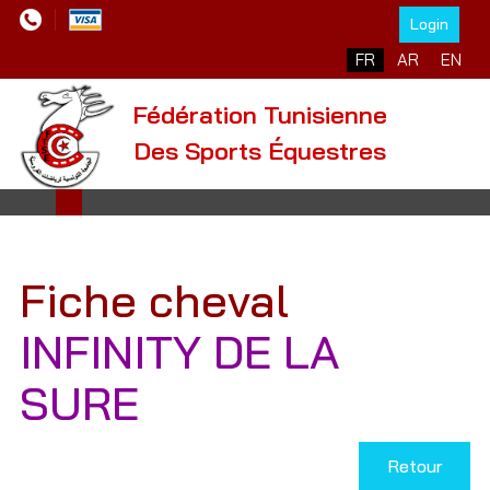
Login
Sélectionnez votre l
FR
AR
EN
Fédération Tunisienne
Des Sports Équestres
Fiche cheval
INFINITY DE LA
SURE
Retour