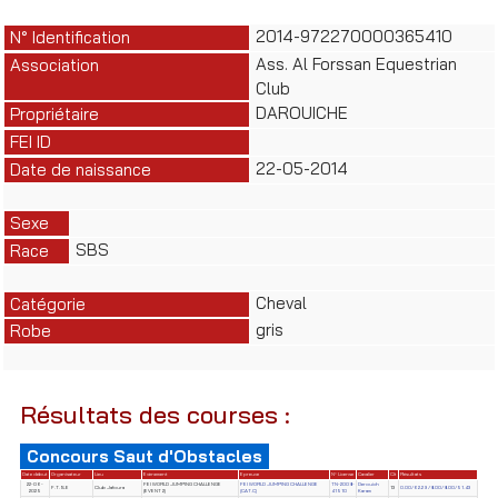
2014-972270000365410
N° Identification
Ass. Al Forssan Equestrian
Association
Club
DAROUICHE
Propriétaire
FEI ID
22-05-2014
Date de naissance
Sexe
SBS
Race
Cheval
Catégorie
gris
Robe
Résultats des courses :
Concours Saut d'Obstacles
Date début
Organisateur
Lieu
Evènement
Epreuve
N° License
Cavalier
Clt
Résultats
22-06-
FEI WORLD JUMPING CHALLENGE
FEI WORLD JUMPING CHALLENGE
TN-2008-
Derouich
F.T.S.E
Club Jafoura
13
0.00/62.29/8.00/8.00/51.43
2025
(EVENT 2)
(CAT.C)
41510
Karam