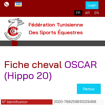
Login
Sélectionnez votre l
FR
AR
EN
Fédération Tunisienne
Des Sports Équestres
Fiche cheval
OSCAR
(Hippo 20)
Retour
2020-788259810029468
N° Identification