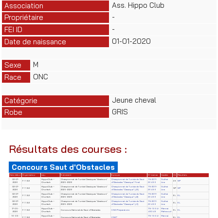
Ass. Hippo Club
Association
-
Propriétaire
-
FEI ID
01-01-2020
Date de naissance
M
Sexe
ONC
Race
Jeune cheval
Catégorie
GRIS
Robe
Résultats des courses :
Concours Saut d'Obstacles
Date début
Organisateur
Lieu
Evènement
Epreuve
N° License
Cavalier
Clt
Résultats
02-07-
HippoClub –
Championnat de Tunisie Classiques "Amateurs"
Championnat de Tunisie de Saut
TN-2011-
Oukhai
F.T.S.E
29
NP
2026
Chorfech
2025-2026
d'Obstacles "Classique" Final
26496
Line
02-07-
HippoClub –
Championnat de Tunisie Classiques "Amateurs"
Championnat de Tunisie de Saut
TN-2011-
Oukhai
F.T.S.E
NP
NP
2026
Chorfech
2025-2026
d'Obstacles "Classique" (J3)
26496
Line
02-07-
HippoClub –
Championnat de Tunisie Classiques "Amateurs"
Championnat de Tunisie de Saut
TN-2011-
Oukhai
F.T.S.E
EL
EL
2026
Chorfech
2025-2026
d'Obstacles "Classique" (J2)
26496
Line
02-07-
HippoClub –
Championnat de Tunisie Classiques "Amateurs"
Championnat de Tunisie de Saut
TN-2011-
Oukhai
F.T.S.E
EL
EL
2026
Chorfech
2025-2026
d'Obstacles "Classique" (J1)
26496
Line
17-05-
HippoClub –
TN-1994-
Mannai
F.T.S.E
Concours National de Saut d'Obstacles
CSO Préparatoire
EL
EL
2026
Chorfech
46349
Mahmoud
16-05-
HippoClub –
TN-1994-
Mannai
F.T.S.E
Concours National de Saut d'Obstacles
CSO*
EL
EL