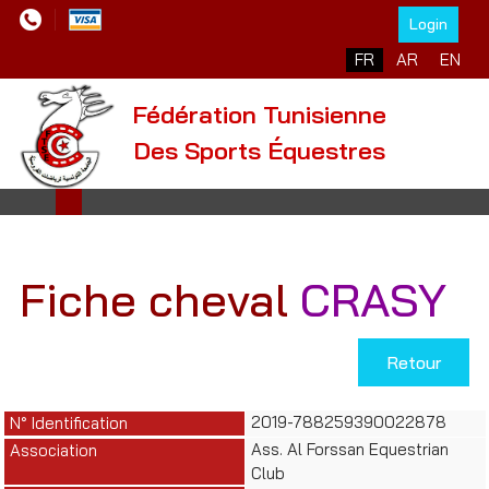
Login
Sélectionnez votre l
FR
AR
EN
Fédération Tunisienne
Des Sports Équestres
Fiche cheval
CRASY
Retour
2019-788259390022878
N° Identification
Ass. Al Forssan Equestrian
Association
Club