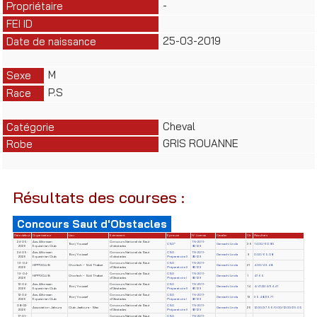
-
Propriétaire
FEI ID
25-03-2019
Date de naissance
M
Sexe
P.S
Race
Cheval
Catégorie
GRIS ROUANNE
Robe
Résultats des courses :
Concours Saut d'Obstacles
Date début
Organisateur
Lieu
Evènement
Epreuve
N° License
Cavalier
Clt
Résultats
24-05-
Ass. Alforssan
Concours National de Saut
TN-2011-
Borj Youssef
CSO*
Garmachi Linda
36
14.00/60.85
2026
Equestrian Club
d'obstacles
83129
24-05-
Ass. Alforssan
Concours National de Saut
CSO
TN-2011-
Borj Youssef
Garmachi Linda
9
0.00/65.08
2026
Equestrian Club
d'obstacles
Préparatoire II
83129
19-04-
Concours National de Saut
CSO
TN-2011-
HIPPOCLUB
Chorfech – Sidi Thabet
Garmachi Linda
21
4.00/49.48
2026
d'Obstacles
Préparatoire II
83129
19-04-
Concours National de Saut
CSO
TN-2011-
HIPPOCLUB
Chorfech – Sidi Thabet
Garmachi Linda
1
47.65
2026
d'Obstacles
Préparatoire I
83129
12-04-
Ass. Alforssan
Concours National de Saut
CSO
TN-2011-
Borj Youssef
Garmachi Linda
14
4/41.22/4/34.41
2026
Equestrian Club
d'Obstacles
Préparatoire II
83129
12-04-
Ass. Alforssan
Concours National de Saut
CSO
TN-2011-
Borj Youssef
Garmachi Linda
13
35.48/29.71
2026
Equestrian Club
d'Obstacles
Préparatoire I
83129
08-02-
Concours National de Saut
CSO
TN-2011-
Association Jafoura
Club Jaafoura - Sfax
Garmachi Linda
26
12.00/37.56/0.00/12.00/25.05
2026
d'Obstacles
Préparatoire II
83129
17-01-
Concours National de Saut
CSO
TN-2011-