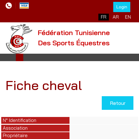
Login
Sélectionnez votre l
FR
AR
EN
Fédération Tunisienne
Des Sports Équestres
Fiche cheval
Retour
N° Identification
Association
Propriétaire