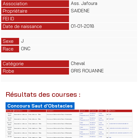
Ass. Jafoura
Association
SAIDENE
Propriétaire
FEI ID
01-01-2018
Date de naissance
J
Sexe
ONC
Race
Cheval
Catégorie
GRIS ROUANNE
Robe
Résultats des courses :
Concours Saut d'Obstacles
Date début
Organisateur
Lieu
Evènement
Epreuve
N° License
Cavalier
Clt
Résultats
14-06-
CSO
TN-2014-
Zribi
Association Jafoura
Club Jafoura - Sfax
Concours National de Saut d'obstacles
NP
NP
2026
Préparatoire II
10468
Sandra
13-06-
CSO
TN-2014-
Zribi
Association Jafoura
Club Jafoura - Sfax
Concours National de Saut d'obstacles
NP
NP/NP
2026
Préparatoire II
10468
Sandra
03-05-
CSO
TN-2014-
Zribi
Association Jafoura
Club Jaafoura - Sfax
Concours National de Saut d'Obstacles
9
0.00/38.19/0.00/0.00/22.19
2026
Préparatoire II
10468
Sandra
08-02-
CSO
TN-2014-
Zribi
Association Jafoura
Club Jaafoura - Sfax
Concours National de Saut d'Obstacles
18
4.00/32.50/0.00/4.00/21.34
2026
Préparatoire I
10468
Sandra
08-02-
CSO
TN-2014-
Zribi
Association Jafoura
Club Jaafoura - Sfax
Concours National de Saut d'Obstacles
32
4.00/33.05/40.00/44.00/65.16
2026
Préparatoire II
10468
Sandra
07-02-
CSO
TN-2014-
Zribi
Association Jafoura
Club Jaafoura - Sfax
Concours National de Saut d'Obstacles
NP
NP