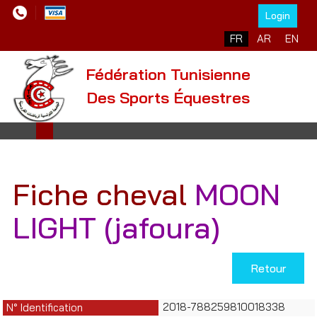
Login
Sélectionnez votre l
FR
AR
EN
Fédération Tunisienne
Des Sports Équestres
Fiche cheval
MOON
LIGHT (jafoura)
Retour
2018-788259810018338
N° Identification