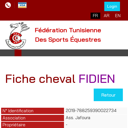
Login
Sélectionnez votre l
FR
AR
EN
Fédération Tunisienne
Des Sports Équestres
Fiche cheval
FIDIEN
Retour
2019-788259390022734
N° Identification
Ass. Jafoura
Association
-
Propriétaire