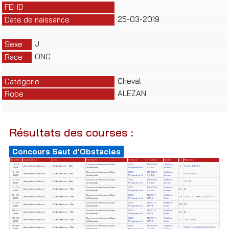
FEI ID
25-03-2019
Date de naissance
J
Sexe
ONC
Race
Cheval
Catégorie
ALEZAN
Robe
Résultats des courses :
Concours Saut d'Obstacles
Date début
Organisateur
Lieu
Evènement
Epreuve
N° License
Cavalier
Clt
Résultats
14-06-
Concours National de Saut
CSO
TN-2008-
Baklouti
Association Jafoura
Club Jafoura - Sfax
6
34.31/4/24.50
2026
d'obstacles
Préparatoire II
86483
Ahmed
13-06-
Concours National de Saut
CSO
TN-2008-
Baklouti
Association Jafoura
Club Jafoura - Sfax
3
34.92/24.19
2026
d'obstacles
Préparatoire II
86483
Ahmed
13-06-
Concours National de Saut
CSO
TN-2008-
Baklouti
Association Jafoura
Club Jafoura - Sfax
1
55.87
2026
d'obstacles
Préparatoire I
86483
Ahmed
03-05-
Concours National de Saut
CSO
TN-2008-
Baklouti
Association Jafoura
Club Jaafoura - Sfax
EL
EL
2026
d'Obstacles
Préparatoire II
86483
Ahmed
03-05-
Concours National de Saut
CSO
TN-2011-
Baklouti
Association Jafoura
Club Jaafoura - Sfax
25
4.00/37.11/8.00/12.00/21.06
2026
d'Obstacles
Préparatoire II
12756
Kmar
03-05-
Concours National de Saut
CSO
TN-2011-
Baklouti
Association Jafoura
Club Jaafoura - Sfax
NP
NP
2026
d'Obstacles
Préparatoire I
12756
Kmar
02-05-
Concours National de Saut
CSO
TN-2011-
Baklouti
Association Jafoura
Club Jaafoura - Sfax
EL
EL
2026
d'Obstacles
Préparatoire II
12756
Kmar
02-05-
Concours National de Saut
CSO
TN-2011-
Baklouti
Association Jafoura
Club Jaafoura - Sfax
5
4.00/58.72
2026
d'Obstacles
Préparatoire I
12756
Kmar
08-02-
Concours National de Saut
CSO
TN-2008-
Baklouti
Association Jafoura
Club Jaafoura - Sfax
1
0.00/38.47/0.00/0.00/18.90
2026
d'Obstacles
Préparatoire II
86483
Ahmed