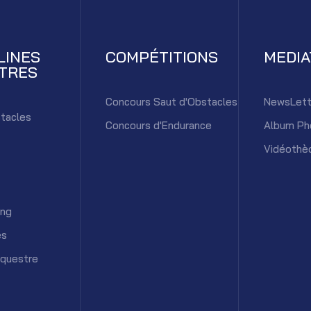
LINES
COMPÉTITIONS
MEDI
TRES
Concours Saut d'Obstacles
NewsLett
tacles
Concours d'Endurance
Album Ph
Vidéothè
ing
es
équestre