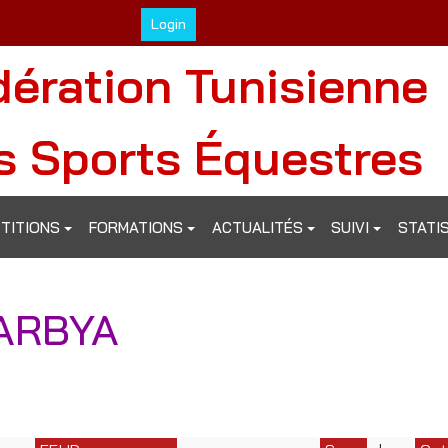
Login
dération Tunisienne
s Sports Équestres
TITIONS
FORMATIONS
ACTUALITÉS
SUIVI
STATI
ARBYA