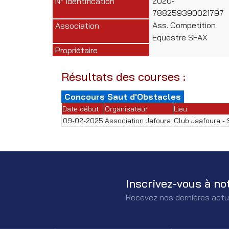
2020-
N° Identification
788259390021797
Ass. Competition
Association
Equestre SFAX
Propriétaire
Résultats des courses :
Concours Saut d'Obstacles
Date début
Organisateur
Lieu
09-02-2025
Association Jafoura
Club Jaafoura -
Inscrivez-vous à no
Recevez nos dernières actu