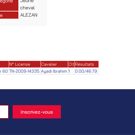
Jeune
égorie
cheval
ALEZAN
e
N° License
Cavalier
Clt
Résultats
on 60
TN-2009-14335
Ayadi Ibrahim
1
0.00/46.79