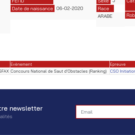
J
FEI ID
Sexe
Cat
06-02-2020
Date de naissance
Race
Rob
ARABE
Evènement
Epreuve
 SFAX
Concours National de Saut d'Obstacles (Ranking)
CSO Initiati
tre newsletter
alités