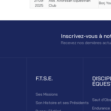
21-09-
Ass. Alforssan Equestrian
Borj Yo
2025
Club
Inscrivez-vous à no
Recevez nos dernières actu
F.T.S.E.
DISCIP
ÉQUES
Ses Missions
Saut d'Obs
Son Histoire et ses Présidents
Endurance