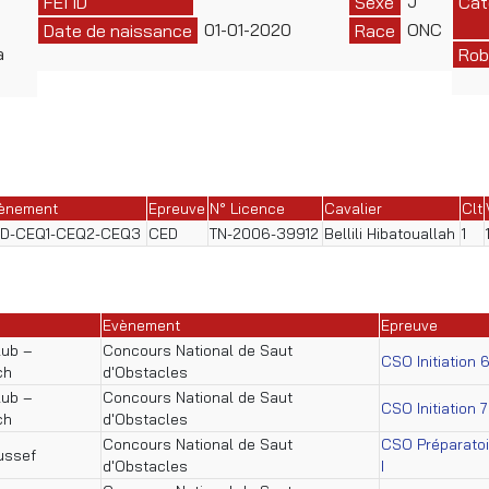
J
FEI ID
Sexe
Cat
01-01-2020
ONC
Date de naissance
Race
a
Rob
ènement
Epreuve
N° Licence
Cavalier
Clt
D-CEQ1-CEQ2-CEQ3
CED
TN-2006-39912
Bellili Hibatouallah
1
Evènement
Epreuve
lub –
Concours National de Saut
CSO Initiation 
ch
d'Obstacles
lub –
Concours National de Saut
CSO Initiation 
ch
d'Obstacles
Concours National de Saut
CSO Préparatoi
ussef
d'Obstacles
I