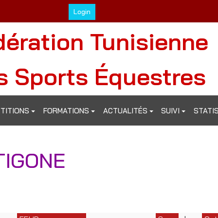
Login
dération Tunisienne
s Sports Équestres
TITIONS
FORMATIONS
ACTUALITÉS
SUIVI
STATI
TIGONE