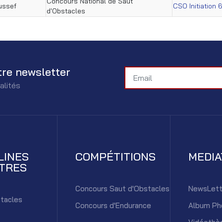
Concours National de Saut
ussef
CSO Initiation 
d'Obstacles
tre newsletter
alités
LINES
COMPÉTITIONS
MEDI
TRES
Concours Saut d'Obstacles
NewsLett
tacles
Concours d'Endurance
Album Ph