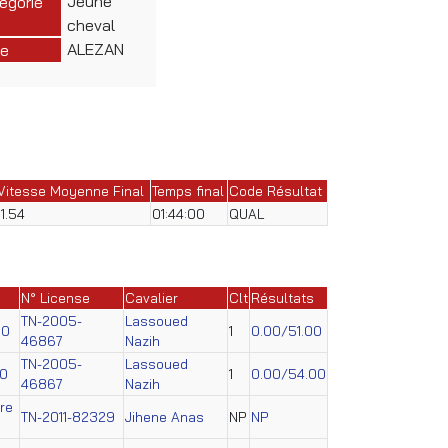
Jeune
égorie
cheval
ALEZAN
e
Vitesse Moyenne Final
Temps final
Code Résultat
11.54
01:44:00
QUAL
N° License
Cavalier
Clt
Résultats
TN-2005-
Lassoued
60
1
0.00/51.00
46867
Nazih
TN-2005-
Lassoued
70
1
0.00/54.00
46867
Nazih
re
TN-2011-82329
Jihene Anas
NP
NP