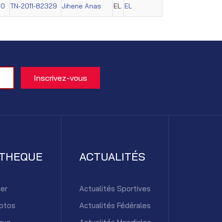
60
TN-2011-82329
Jihene Anas
EL
EL
ATHEQUE
ACTUALITÉS
er
Actualités Sportives
otos
Actualités Fédérales