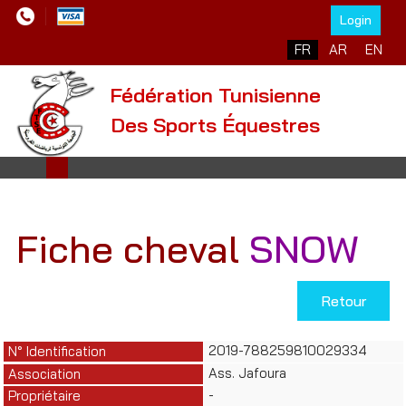
Login
Sélectionnez votre l
FR
AR
EN
Fédération Tunisienne
Des Sports Équestres
Fiche cheval
SNOW
Retour
2019-788259810029334
N° Identification
Ass. Jafoura
Association
-
Propriétaire