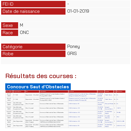
-
FEI ID
01-01-2019
Date de naissance
M
Sexe
ONC
Race
Poney
Catégorie
GRIS
Robe
Résultats des courses :
Concours Saut d'Obstacles
Date début
Organisateur
Lieu
Evènement
Epreuve
N° License
Cavalier
Clt
Résultats
03-07-
Championnat de Tunisie Cavaliers Cadets/
Championnat de Tunisie de Saut d'Obstacles
TN-2012-
F.T.S.E
Hippoclub – Chorfech
Falah Sarra
EL
EL
2026
Poneys 2025-2026
catégorie Cadets/Poneys (J1)
32088
03-07-
Championnat de Tunisie Cavaliers Cadets/
Championnat de Tunisie de Saut d'Obstacles
TN-2012-
F.T.S.E
Hippoclub – Chorfech
Falah Sarra
EL
EL
2026
Poneys 2025-2026
catégorie Cadets/Poneys (J2)
32088
24-05-
Ass. Alforssan
TN-1978-
Borj Youssef
Concours National de Saut d'Obstacles
CSO Initiation 70
Elloumi Molka
EL
EL
2025
Equestrian Club
62100
04-05-
Ass. Alforssan
TN-2012-
Laryani
Borj Youssef
Concours National de Saut d'Obstacles
CSO Initiation 60
1
68.79
2025
Equestrian Club
66182
Houria Hanin
04-05-
Ass. Alforssan
TN-2011-
Toubal Med
Borj Youssef
Concours National de Saut d'Obstacles
CSO Initiation 60
1
70.88
2025
Equestrian Club
74193
Hamza
04-05-
Ass. Alforssan
TN-2014-
Ennaifar
Borj Youssef
Concours National de Saut d'Obstacles
CSO Initiation 60
1
73.2
2025
Equestrian Club
70170
Sandra
20-04-
Hippoclub - Chorfech
Concours National de Saut d'Obstacles
TN-2012-
Laryani
Ass. Hippoclub
CSO Initiation 60
1
0.00/54.80
2025
(Sidi-Thabet)
"HIPPOCLUB SPRING MASTERS"
66182
Houria Hanin
20-04-
Hippoclub - Chorfech
Concours National de Saut d'Obstacles
TN-2011-
Toubal Med
Ass. Hippoclub
CSO Initiation 70
1
0.00/56.66
2025
(Sidi-Thabet)
"HIPPOCLUB SPRING MASTERS"
74193
Hamza