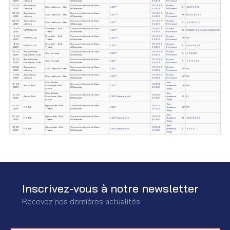
2026
Jafoura
d'Obstacles
54409
Mohamed
03-05-
Association
Concours National de Saut
TN-1996-
Guizani
Club Jaafoura - Sfax
CSO**
2
4.00/56.12
2026
Jafoura
d'Obstacles
54409
Mohamed
02-05-
Association
Concours National de Saut
TN-1996-
Guizani
Club Jaafoura - Sfax
CSO***
15
20.00/85.69
2026
Jafoura
d'Obstacles
54409
Mohamed
02-05-
Association
Concours National de Saut
TN-1996-
Guizani
Club Jaafoura - Sfax
CSO**
5
59.00/51.01
2026
Jafoura
d'Obstacles
54409
Mohamed
19-04-
Chorfech – Sidi
Concours National de Saut
TN-1996-
Guizani
HIPPOCLUB
CSO**
11
0.00/31.59/4.00/4.00/25.33
2026
Thabet
d'Obstacles
54409
Mohamed
19-04-
Chorfech – Sidi
Concours National de Saut
TN-1996-
Guizani
HIPPOCLUB
CSO***
NP
NP
2026
Thabet
d'Obstacles
54409
Mohamed
18-04-
Chorfech – Sidi
Concours National de Saut
TN-1996-
Guizani
HIPPOCLUB
CSO**
1
0.00/63.93
2026
Thabet
d'Obstacles
54409
Mohamed
12-04-
Ass. Alforssan
Concours National de Saut
TN-1996-
Guizani
Borj Youssef
CSO**
6
66.24/EL
2026
Equestrian Club
d'Obstacles
54409
Mohamed
11-04-
Ass. Alforssan
Concours National de Saut
TN-1996-
Guizani
Borj Youssef
CSO*
1
65/51.99
2026
Equestrian Club
d'Obstacles
54409
Mohamed
08-02-
Association
Concours National de Saut
TN-1996-
Guizani
Club Jaafoura - Sfax
CSO**
NP
NP
2026
Jafoura
d'Obstacles
54409
Mohamed
07-02-
Association
Concours National de Saut
TN-1996-
Guizani
Club Jaafoura - Sfax
CSO**
NP
NP
2026
Jafoura
d'Obstacles
54409
Mohamed
Club Al Assil
Ben
13-04-
Concours National de Saut
TN-2012-
Ass. Al Assil
Fouchéna–Ben
CSO*
chaabane
NP
NP
2025
D'Obstacles
49400
Arous
Baya
Club Al Assil
Ben
13-04-
Concours National de Saut
TN-2012-
Ass. Al Assil
Fouchéna–Ben
CSO Préparatoire II
chaabane
EL
EL
2025
D'Obstacles
49400
Arous
Baya
Ben
23-03-
Hippo club–Sidi
Concours National de Saut
TN-2012-
F.T.S.E
CSO*
chaabane
NP
NP
2025
Thabet
D'Obstacles
49400
Baya
Ben
23-03-
Hippo club–Sidi
Concours National de Saut
TN-2012-
F.T.S.E
CSO Préparatoire
chaabane
21
4.00/62.94
2025
Thabet
D'Obstacles
49400
Baya
Ben
22-03-
Hippo club–Sidi
Concours National de Saut
TN-2012-
F.T.S.E
CSO Préparatoire
chaabane
1
54.59
2025
Thabet
D'Obstacles
49400
Baya
Inscrivez-vous à notre newsletter
Recevez nos dernières actualités