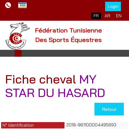
Login
Sélectionnez votre l
FR
AR
EN
Fédération Tunisienne
Des Sports Équestres
Fiche cheval
MY
STAR DU HASARD
Retour
2018-981100004495693
N° Identification