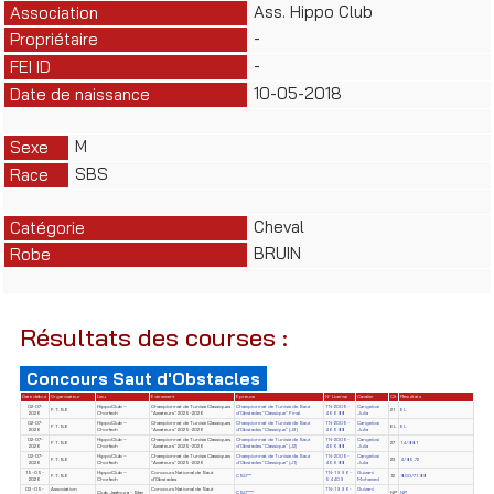
Ass. Hippo Club
Association
-
Propriétaire
-
FEI ID
10-05-2018
Date de naissance
M
Sexe
SBS
Race
Cheval
Catégorie
BRUIN
Robe
Résultats des courses :
Concours Saut d'Obstacles
Date début
Organisateur
Lieu
Evènement
Epreuve
N° License
Cavalier
Clt
Résultats
02-07-
HippoClub –
Championnat de Tunisie Classiques
Championnat de Tunisie de Saut
TN-2006-
Cangelosi
F.T.S.E
21
EL
2026
Chorfech
"Amateurs" 2025-2026
d'Obstacles "Classique" Final
46688
Julia
02-07-
HippoClub –
Championnat de Tunisie Classiques
Championnat de Tunisie de Saut
TN-2006-
Cangelosi
F.T.S.E
EL
EL
2026
Chorfech
"Amateurs" 2025-2026
d'Obstacles "Classique" (J3)
46688
Julia
02-07-
HippoClub –
Championnat de Tunisie Classiques
Championnat de Tunisie de Saut
TN-2006-
Cangelosi
F.T.S.E
27
14/88.1
2026
Chorfech
"Amateurs" 2025-2026
d'Obstacles "Classique" (J2)
46688
Julia
02-07-
HippoClub –
Championnat de Tunisie Classiques
Championnat de Tunisie de Saut
TN-2006-
Cangelosi
F.T.S.E
23
4/85.72
2026
Chorfech
"Amateurs" 2025-2026
d'Obstacles "Classique" (J1)
46688
Julia
15-05-
HippoClub –
Concours National de Saut
TN-1996-
Guizani
F.T.S.E
CSO**
12
8.00/71.88
2026
Chorfech
d'Obstacles
54409
Mohamed
03-05-
Association
Concours National de Saut
TN-1996-
Guizani
Club Jaafoura - Sfax
CSO***
NP
NP