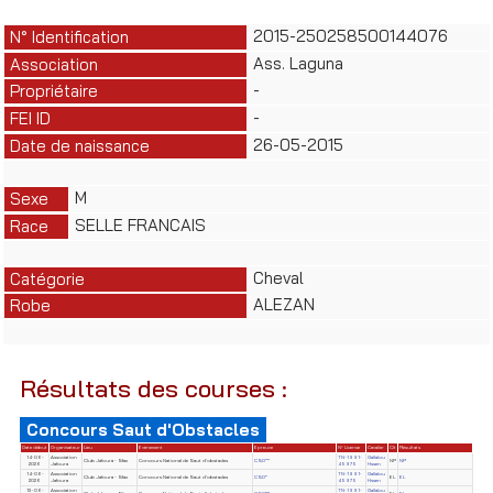
2015-250258500144076
N° Identification
Ass. Laguna
Association
-
Propriétaire
-
FEI ID
26-05-2015
Date de naissance
M
Sexe
SELLE FRANCAIS
Race
Cheval
Catégorie
ALEZAN
Robe
Résultats des courses :
Concours Saut d'Obstacles
Date début
Organisateur
Lieu
Evènement
Epreuve
N° License
Cavalier
Clt
Résultats
14-06-
Association
TN-1991-
Gallalou
Club Jafoura - Sfax
Concours National de Saut d'obstacles
CSO**
NP
NP
2026
Jafoura
45975
Hssen
14-06-
Association
TN-1991-
Gallalou
Club Jafoura - Sfax
Concours National de Saut d'obstacles
CSO*
EL
EL
2026
Jafoura
45975
Hssen
13-06-
Association
TN-1991-
Gallalou