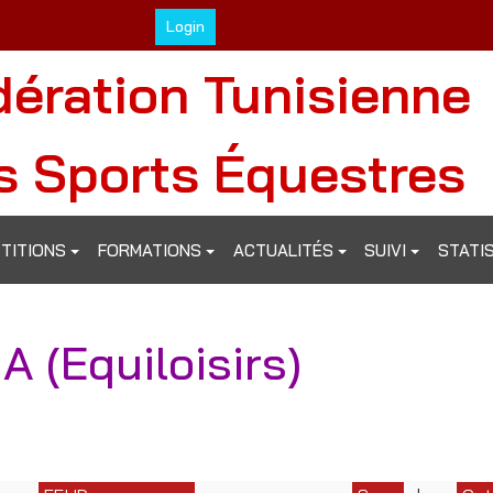
Login
dération Tunisienne
s Sports Équestres
TITIONS
FORMATIONS
ACTUALITÉS
SUIVI
STATI
A (Equiloisirs)