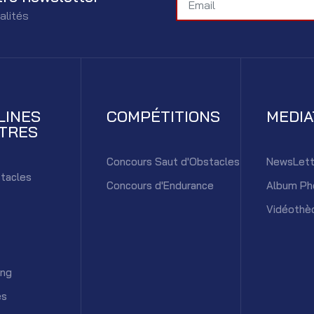
alités
LINES
COMPÉTITIONS
MEDI
TRES
Concours Saut d'Obstacles
NewsLett
tacles
Concours d'Endurance
Album Ph
Vidéothè
ing
es