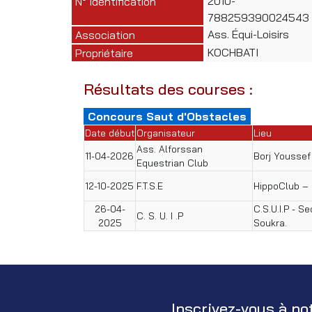
2010-
N° Identification
788259390024543
Ass. Équi-Loisirs
Association
KOCHBATI
Propriétaire
Résultats des courses :
Concours Saut d'Obstacles
Date début
Organisateur
Lieu
Ass. Alforssan
11-04-2026
Borj Youssef
Equestrian Club
12-10-2025
F.T.S.E
HippoClub –
26-04-
C.S.U.I.P - S
C. S. U. I .P
2025
Soukra.
Inscrivez-vous à no