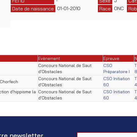
-
J
FEI ID
Sexe
Cat
01-01-2010
ONC
Date de naissance
Race
Rob
Evènement
Epreuve
N
Concours National de Saut
CSO
T
d'Obstacles
Préparatoire I
8
Concours National de Saut
CSO Initiation
T
 Chorfech
d'Obstacles
60
ection d'hippisme la
Concours National de Saut
CSO Initiation
T
d'Obstacles
60
tre newsletter