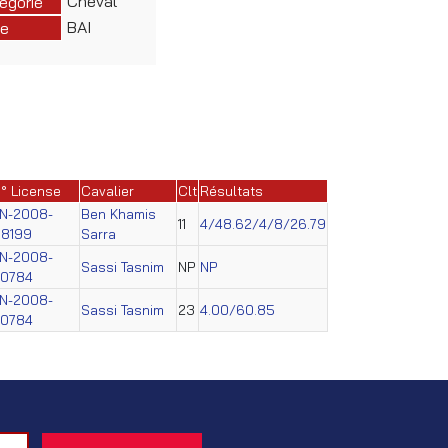
Cheval
égorie
BAI
e
° License
Cavalier
Clt
Résultats
N-2008-
Ben Khamis
11
4/48.62/4/8/26.79
8199
Sarra
N-2008-
Sassi Tasnim
NP
NP
40784
N-2008-
Sassi Tasnim
23
4.00/60.85
40784