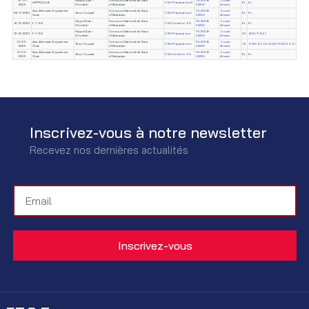
16-01-
HippoClub –
Concours National de Saut
TN-2008-
Zouari
HIPPOCLUB
CSO Préparatoire II
EL
EL
2026
Chorfech
d'Obstacles
92200
Ahmed
Ass. Alforssan Equestrian
Concours National de Saut
TN-2008-
Zouari
02-11-2025
Borj Youssef
CSO Préparatoire I
EL
EL
Club
d'Obstacles
92200
Ahmed
HippoClub –
Concours National de Saut
TN-2008-
Zouari
12-10-2025
F.T.S.E
CSO Initiation 60
EL
EL
Chorfech
d'Obstacles
92200
Ahmed
HippoClub –
Concours National de Saut
TN-2008-
Zouari
12-10-2025
F.T.S.E
CSO Préparatoire
33
8.00/68.91
Chorfech
d'Obstacles
92200
Ahmed
21-09-
Ass. Alforssan Equestrian
Concours National de Saut
TN-2008-
Zouari
Borj Youssef
CSO Préparatoire I
15
17.00/53.63/0.00/17.00/35.01
2025
Club
d'Obstacles
92200
Ahmed
21-09-
Ass. Alforssan Equestrian
Concours National de Saut
TN-2008-
Zouari
Borj Youssef
CSO Initiation 60
EL
EL
2025
Club
d'Obstacles
92200
Ahmed
Inscrivez-vous à notre newsletter
Recevez nos dernières actualités