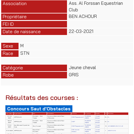
Ass. Al Forssan Equestrian
Association
Club
BEN ACHOUR
Propriétaire
FEI ID
22-03-2021
Date de naissance
M
Sexe
STN
Race
Jeune cheval
Catégorie
GRIS
Robe
Résultats des courses :
Concours Saut d'Obstacles
Date début
Organisateur
Lieu
Evènement
Epreuve
N° License
Cavalier
Clt
Résultats
19-04-
Chorfech – Sidi
Concours National de Saut
TN-2008-
Zouari
HIPPOCLUB
CSO Préparatoire II
EL
EL
2026
Thabet
d'Obstacles
92200
Ahmed
18-04-
Chorfech – Sidi
Concours National de Saut
TN-2008-
Zouari
HIPPOCLUB
CSO*
EL
EL
2026
Thabet
d'Obstacles
92200
Ahmed
11-04-
Ass. Alforssan Equestrian
Concours National de Saut
TN-2008-
Zouari
Borj Youssef
CSO Préparatoire II
15
4/58.28/25/29/56.46
2026
Club
d'Obstacles
92200
Ahmed
HippoClub –
Concours National de Saut
CSO Jeunes
TN-2008-
Zouari
17-01-2026
HIPPOCLUB
1
4.00/55.34
Chorfech
d'Obstacles
chevaux
92200
Ahmed