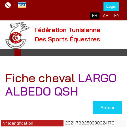
Login
Sélectionnez votre l
FR
AR
EN
Fédération Tunisienne
Des Sports Équestres
Fiche cheval
LARGO
ALBEDO QSH
Retour
2021-788259390024170
N° Identification