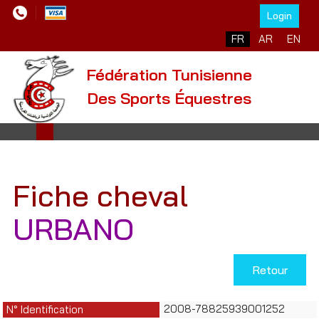
Login
Sélectionnez votre l
FR
AR
EN
Fédération Tunisienne
Des Sports Équestres
Fiche cheval
URBANO
Retour
2008-78825939001252
N° Identification