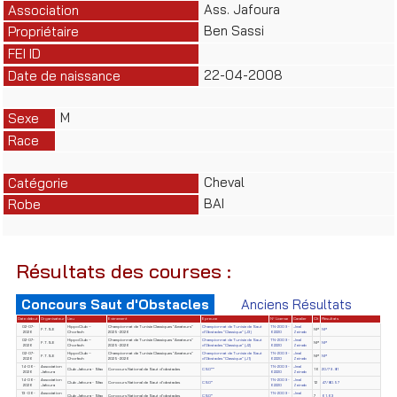
Ass. Jafoura
Association
Ben Sassi
Propriétaire
FEI ID
22-04-2008
Date de naissance
M
Sexe
Race
Cheval
Catégorie
BAI
Robe
Résultats des courses :
Concours Saut d'Obstacles
Anciens Résultats
Date début
Organisateur
Lieu
Evènement
Epreuve
N° License
Cavalier
Clt
Résultats
02-07-
HippoClub –
Championnat de Tunisie Classiques "Amateurs"
Championnat de Tunisie de Saut
TN-2009-
Jmal
F.T.S.E
NP
NP
2026
Chorfech
2025-2026
d'Obstacles "Classique" (J3)
62220
Zeineb
02-07-
HippoClub –
Championnat de Tunisie Classiques "Amateurs"
Championnat de Tunisie de Saut
TN-2009-
Jmal
F.T.S.E
NP
NP
2026
Chorfech
2025-2026
d'Obstacles "Classique" (J2)
62220
Zeineb
02-07-
HippoClub –
Championnat de Tunisie Classiques "Amateurs"
Championnat de Tunisie de Saut
TN-2009-
Jmal
F.T.S.E
NP
NP
2026
Chorfech
2025-2026
d'Obstacles "Classique" (J1)
62220
Zeineb
14-06-
Association
TN-2009-
Jmal
Club Jafoura - Sfax
Concours National de Saut d'obstacles
CSO**
16
20/79.81
2026
Jafoura
62220
Zeineb
14-06-
Association
TN-2009-
Jmal
Club Jafoura - Sfax
Concours National de Saut d'obstacles
CSO*
12
47/80.57
2026
Jafoura
62220
Zeineb
13-06-
Association
TN-2009-
Jmal
Club Jafoura - Sfax
Concours National de Saut d'obstacles
CSO*
7
61.63