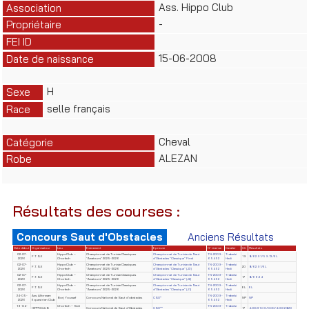
Ass. Hippo Club
Association
-
Propriétaire
FEI ID
15-06-2008
Date de naissance
H
Sexe
selle français
Race
Cheval
Catégorie
ALEZAN
Robe
Résultats des courses :
Concours Saut d'Obstacles
Anciens Résultats
Date début
Organisateur
Lieu
Evènement
Epreuve
N° License
Cavalier
Clt
Résultats
02-07-
HippoClub –
Championnat de Tunisie Classiques
Championnat de Tunisie de Saut
TN-2009-
Trabelsi
F.T.S.E
19
8/62.91/59.13/EL
2026
Chorfech
"Amateurs" 2025-2026
d'Obstacles "Classique" Final
65452
Hedi
02-07-
HippoClub –
Championnat de Tunisie Classiques
Championnat de Tunisie de Saut
TN-2009-
Trabelsi
F.T.S.E
20
8/62.91/EL
2026
Chorfech
"Amateurs" 2025-2026
d'Obstacles "Classique" (J3)
65452
Hedi
02-07-
HippoClub –
Championnat de Tunisie Classiques
Championnat de Tunisie de Saut
TN-2009-
Trabelsi
F.T.S.E
17
8/66.34
2026
Chorfech
"Amateurs" 2025-2026
d'Obstacles "Classique" (J2)
65452
Hedi
02-07-
HippoClub –
Championnat de Tunisie Classiques
Championnat de Tunisie de Saut
TN-2009-
Trabelsi
F.T.S.E
EL
EL
2026
Chorfech
"Amateurs" 2025-2026
d'Obstacles "Classique" (J1)
65452
Hedi
24-05-
Ass. Alforssan
TN-2009-
Trabelsi
Borj Youssef
Concours National de Saut d'obstacles
CSO*
NP
NP
2026
Equestrian Club
65452
Hedi
19-04-
Chorfech – Sidi
TN-2009-
Trabelsi
HIPPOCLUB
Concours National de Saut d'Obstacles
CSO**
17
4.00/31.09/0.00/4.00/28.20