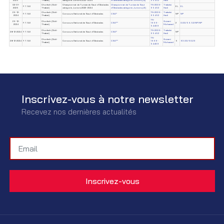
2025
Thabet)
catégorie Juniors 2023-2024
d'Obstacles catégorie Juniors (J2)
65452
Hedi
02-01-
Chorfech (Sidi-
Championnat de Tunisie de Saut d'Obstacles
Championnat de Tunisie de Saut
TN-2009-
Trabelsi
F.T.S.E
EL
EL
2025
Thabet)
catégorie Juniors 2023-2024
d'Obstacles catégorie Juniors (J3)
65452
Hedi
29-12-
Chorfech (Sidi-
TN-2009-
Trabelsi
F.T.S.E
Concours National de Saut d'Obstacles
CSO*
NP
NP
2024
Thabet)
65452
Hedi
TN-
29-12-
Chorfech (Sidi-
Guizani
F.T.S.E
Concours National de Saut d'Obstacles
CSO**
1996-
2
0.00/59.52/NP/NP
2024
Thabet)
Mohamed
54409
Chorfech (Sidi-
TN-2009-
Trabelsi
28-12-2024
F.T.S.E
Concours National de Saut d'Obstacles
CSO*
NP
Thabet)
65452
Hedi
TN-
Chorfech (Sidi-
Guizani
28-12-2024
F.T.S.E
Concours National de Saut d'Obstacles
CSO**
1996-
5
63.00/50.29
Thabet)
Mohamed
54409
Inscrivez-vous à notre newsletter
Recevez nos dernières actualités