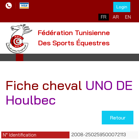
Login
Sélectionnez votre l
FR
AR
EN
Fédération Tunisienne
Des Sports Équestres
Fiche cheval
UNO DE
Houlbec
Retour
2008-250259500072113
N° Identification