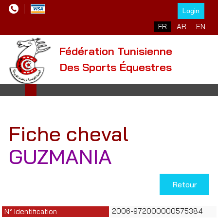
Login
Sélectionnez votre l
FR
AR
EN
Fédération Tunisienne
Des Sports Équestres
Fiche cheval
GUZMANIA
Retour
2006-972000000575384
N° Identification