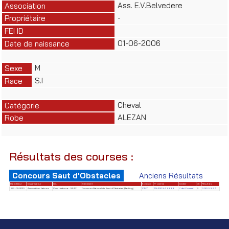
Ass. E.V.Belvedere
Association
-
Propriétaire
FEI ID
01-06-2006
Date de naissance
M
Sexe
S.I
Race
Cheval
Catégorie
ALEZAN
Robe
Résultats des courses :
Concours Saut d'Obstacles
Anciens Résultats
Date début
Organisateur
Lieu
Evènement
Epreuve
N° License
Cavalier
Clt
Résultats
09-02-2025
Association Jafoura
Club Jaafoura - SFAX
Concours National de Saut d'Obstacles (Ranking)
CSO*
TN-2009-38999
Zribi Youssef
9
0.00/59.97