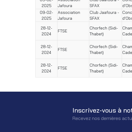
2025
Jafoura
SFAX
d'Ob
09-02-
Association
Club Jaafoura -
Conc
2025
Jafoura
SFAX
d'Ob
28-12-
Chorfech (Sidi-
Cham
FTSE
2024
Thabet)
Cade
28-12-
Chorfech (Sidi-
Cham
FTSE
2024
Thabet)
Cade
28-12-
Chorfech (Sidi-
Cham
FTSE
2024
Thabet)
Cade
Inscrivez-vous à no
Recevez nos dernières actu