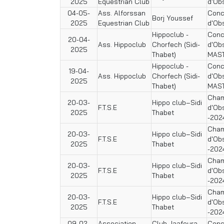
2025
Equestrian Club
d'Ob
04-05-
Ass. Alforssan
Conc
Borj Youssef
2025
Equestrian Club
d'Ob
Hippoclub -
Conc
20-04-
Ass. Hippoclub
Chorfech (Sidi-
d'Ob
2025
Thabet)
MAS
Hippoclub -
Conc
19-04-
Ass. Hippoclub
Chorfech (Sidi-
d'Ob
2025
Thabet)
MAS
Cham
20-03-
Hippo club–Sidi
F.T.S.E
d'Ob
2025
Thabet
-202
Cham
20-03-
Hippo club–Sidi
F.T.S.E
d'Ob
2025
Thabet
-202
Cham
20-03-
Hippo club–Sidi
F.T.S.E
d'Ob
2025
Thabet
-202
Cham
20-03-
Hippo club–Sidi
F.T.S.E
d'Ob
2025
Thabet
-202
09-02-
Association
Club Jaafoura -
Conc