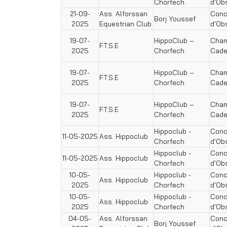
Chorfech
d'Ob
21-09-
Ass. Alforssan
Conc
Borj Youssef
2025
Equestrian Club
d'Ob
19-07-
HippoClub –
Cham
F.T.S.E
2025
Chorfech
Cade
19-07-
HippoClub –
Cham
F.T.S.E
2025
Chorfech
Cade
19-07-
HippoClub –
Cham
F.T.S.E
2025
Chorfech
Cade
Hippoclub -
Conc
11-05-2025
Ass. Hippoclub
Chorfech
d'Ob
Hippoclub -
Conc
11-05-2025
Ass. Hippoclub
Chorfech
d'Ob
10-05-
Hippoclub -
Conc
Ass. Hippoclub
2025
Chorfech
d'Ob
10-05-
Hippoclub -
Conc
Ass. Hippoclub
2025
Chorfech
d'Ob
04-05-
Ass. Alforssan
Conc
Borj Youssef