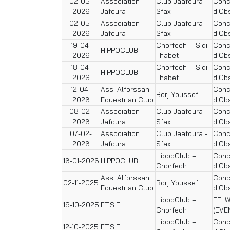
02-05-
Association
Club Jaafoura -
Conc
2026
Jafoura
Sfax
d'Ob
02-05-
Association
Club Jaafoura -
Conc
2026
Jafoura
Sfax
d'Ob
19-04-
Chorfech – Sidi
Conc
HIPPOCLUB
2026
Thabet
d'Ob
18-04-
Chorfech – Sidi
Conc
HIPPOCLUB
2026
Thabet
d'Ob
12-04-
Ass. Alforssan
Conc
Borj Youssef
2026
Equestrian Club
d'Ob
08-02-
Association
Club Jaafoura -
Conc
2026
Jafoura
Sfax
d'Ob
07-02-
Association
Club Jaafoura -
Conc
2026
Jafoura
Sfax
d'Ob
HippoClub –
Conc
16-01-2026
HIPPOCLUB
Chorfech
d'Ob
Ass. Alforssan
Conc
02-11-2025
Borj Youssef
Equestrian Club
d'Ob
HippoClub –
FEI 
19-10-2025
F.T.S.E
Chorfech
(EVE
HippoClub –
Conc
12-10-2025
F.T.S.E