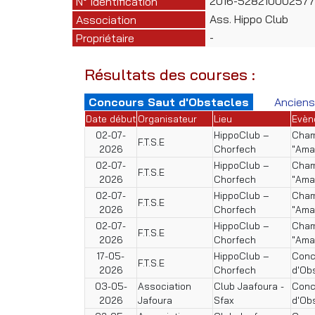
2016-528210002577
N° Identification
Ass. Hippo Club
Association
-
Propriétaire
Résultats des courses :
Concours Saut d'Obstacles
Anciens
Date début
Organisateur
Lieu
Evèn
02-07-
HippoClub –
Cham
F.T.S.E
2026
Chorfech
"Ama
02-07-
HippoClub –
Cham
F.T.S.E
2026
Chorfech
"Ama
02-07-
HippoClub –
Cham
F.T.S.E
2026
Chorfech
"Ama
02-07-
HippoClub –
Cham
F.T.S.E
2026
Chorfech
"Ama
17-05-
HippoClub –
Conc
F.T.S.E
2026
Chorfech
d'Ob
03-05-
Association
Club Jaafoura -
Conc
2026
Jafoura
Sfax
d'Ob