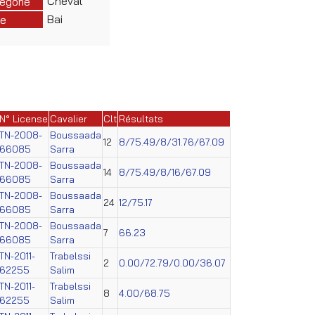
Cheval
égorie
Bai
e
N° License
Cavalier
Clt
Résultats
TN-2008-
Boussaada
12
8/75.49/8/31.76/67.09
66085
Sarra
TN-2008-
Boussaada
14
8/75.49/8/16/67.09
66085
Sarra
TN-2008-
Boussaada
24
12/75.17
66085
Sarra
TN-2008-
Boussaada
7
66.23
66085
Sarra
TN-2011-
Trabelssi
2
0.00/72.79/0.00/36.07
62255
Salim
TN-2011-
Trabelssi
8
4.00/68.75
62255
Salim