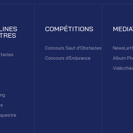
LINES
COMPÉTITIONS
MEDI
TRES
Concours Saut d'Obstacles
NewsLett
tacles
Concours d'Endurance
Album Ph
Vidéothè
ing
es
équestre