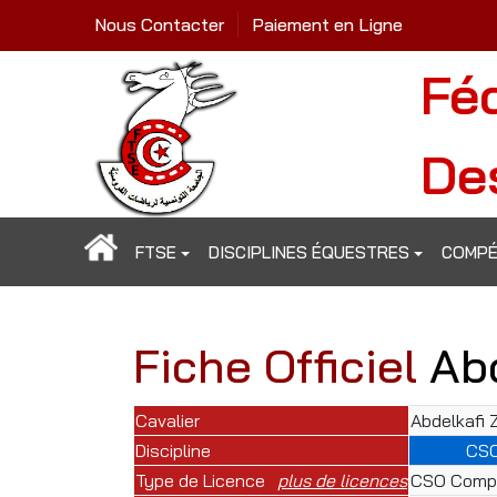
Nous Contacter
Paiement en Ligne
Fé
De
FTSE
DISCIPLINES ÉQUESTRES
COMPÉ
Fiche Officiel
Abd
Cavalier
Abdelkafi 
Discipline
CS
Type de Licence
plus de licences
CSO Compé