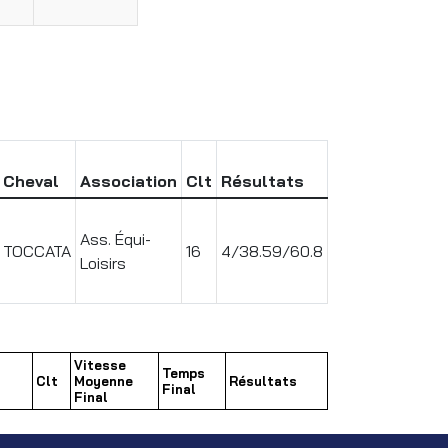
Cheval
Association
Clt
Résultats
Ass. Équi-
TOCCATA
16
4/38.59/60.8
Loisirs
Vitesse
Temps
Clt
Moyenne
Résultats
Final
Final