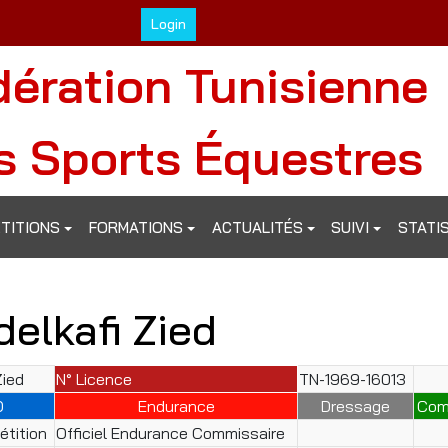
Login
dération Tunisienne
s Sports Équestres
TITIONS
FORMATIONS
ACTUALITÉS
SUIVI
STATI
elkafi Zied
Zied
N° Licence
TN-1969-16013
O
Endurance
Dressage
Com
tition
Officiel Endurance Commissaire