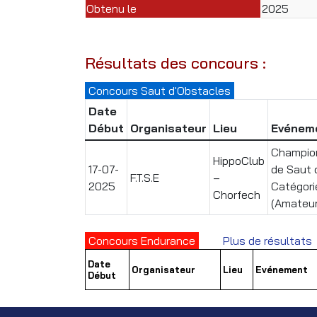
Obtenu le
2025
Résultats des concours :
Concours Saut d'Obstacles
Date
Début
Organisateur
Lieu
Evénem
Champion
HippoClub
17-07-
de Saut 
F.T.S.E
–
2025
Catégori
Chorfech
(Amateu
Concours Endurance
Plus de résultats
Date
Organisateur
Lieu
Evénement
Début