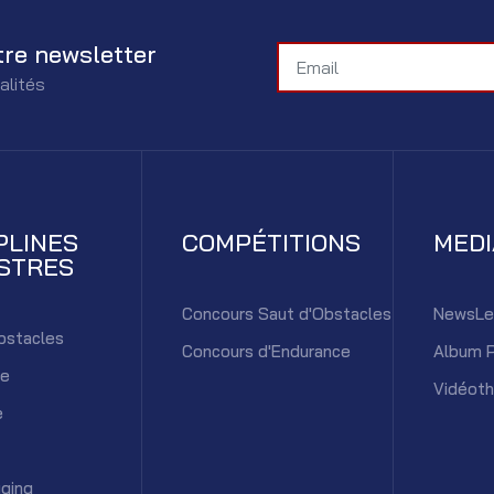
tre newsletter
alités
PLINES
COMPÉTITIONS
MED
STRES
Concours Saut d'Obstacles
NewsLe
bstacles
Concours d'Endurance
Album 
ce
Vidéot
e
ging