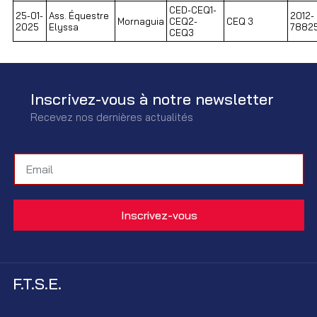
CED-CEQ1-
25-01-
Ass. Équestre
2012-
Mornaguia
CEQ2-
CEQ 3
2025
Elyssa
7882
CEQ3
Inscrivez-vous à notre newsletter
Recevez nos dernières actualités
F.T.S.E.