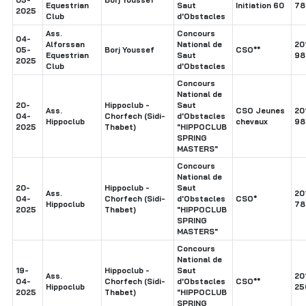
Equestrian
Saut
Initiation 60
78
2025
Club
d'Obstacles
Ass.
Concours
04-
Alforssan
National de
20
05-
Borj Youssef
CSO**
Equestrian
Saut
98
2025
Club
d'Obstacles
Concours
National de
20-
Hippoclub -
Saut
Ass.
CSO Jeunes
20
04-
Chorfech (Sidi-
d'Obstacles
Hippoclub
chevaux
98
2025
Thabet)
"HIPPOCLUB
SPRING
MASTERS"
Concours
National de
20-
Hippoclub -
Saut
Ass.
20
04-
Chorfech (Sidi-
d'Obstacles
CSO*
Hippoclub
78
2025
Thabet)
"HIPPOCLUB
SPRING
MASTERS"
Concours
National de
19-
Hippoclub -
Saut
Ass.
20
04-
Chorfech (Sidi-
d'Obstacles
CSO**
Hippoclub
25
2025
Thabet)
"HIPPOCLUB
SPRING