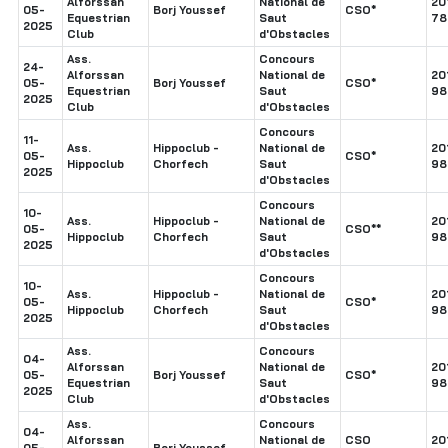
Alforssan
National de
20
05-
Borj Youssef
CSO*
Equestrian
Saut
78
2025
Club
d'Obstacles
Ass.
Concours
24-
Alforssan
National de
20
05-
Borj Youssef
CSO*
Equestrian
Saut
98
2025
Club
d'Obstacles
Concours
11-
Ass.
Hippoclub -
National de
20
05-
CSO*
Hippoclub
Chorfech
Saut
98
2025
d'Obstacles
Concours
10-
Ass.
Hippoclub -
National de
20
05-
CSO**
Hippoclub
Chorfech
Saut
98
2025
d'Obstacles
Concours
10-
Ass.
Hippoclub -
National de
20
05-
CSO*
Hippoclub
Chorfech
Saut
98
2025
d'Obstacles
Ass.
Concours
04-
Alforssan
National de
20
05-
Borj Youssef
CSO*
Equestrian
Saut
98
2025
Club
d'Obstacles
Ass.
Concours
04-
Alforssan
National de
CSO
20
05-
Borj Youssef