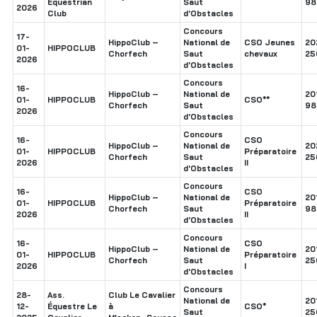
Equestrian
Saut
98
2026
Club
d'Obstacles
Concours
17-
HippoClub –
National de
CSO Jeunes
20
01-
HIPPOCLUB
Chorfech
Saut
chevaux
25
2026
d'Obstacles
Concours
16-
HippoClub –
National de
20
01-
HIPPOCLUB
CSO**
Chorfech
Saut
98
2026
d'Obstacles
Concours
16-
CSO
HippoClub –
National de
20
01-
HIPPOCLUB
Préparatoire
Chorfech
Saut
25
2026
II
d'Obstacles
Concours
16-
CSO
HippoClub –
National de
20
01-
HIPPOCLUB
Préparatoire
Chorfech
Saut
98
2026
II
d'Obstacles
Concours
16-
CSO
HippoClub –
National de
20
01-
HIPPOCLUB
Préparatoire
Chorfech
Saut
25
2026
I
d'Obstacles
Concours
28-
Ass.
Club Le Cavalier
National de
20
12-
Équestre Le
à
CSO*
Saut
25