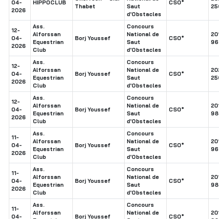
04-
HIPPOCLUB
CSO*
Thabet
Saut
25
2026
d'Obstacles
Ass.
Concours
12-
Alforssan
National de
20
04-
Borj Youssef
CSO*
Equestrian
Saut
96
2026
Club
d'Obstacles
Ass.
Concours
12-
Alforssan
National de
20
04-
Borj Youssef
CSO*
Equestrian
Saut
25
2026
Club
d'Obstacles
Ass.
Concours
12-
Alforssan
National de
20
04-
Borj Youssef
CSO*
Equestrian
Saut
98
2026
Club
d'Obstacles
Ass.
Concours
11-
Alforssan
National de
20
04-
Borj Youssef
CSO*
Equestrian
Saut
96
2026
Club
d'Obstacles
Ass.
Concours
11-
Alforssan
National de
20
04-
Borj Youssef
CSO*
Equestrian
Saut
98
2026
Club
d'Obstacles
Ass.
Concours
11-
Alforssan
National de
20
04-
Borj Youssef
CSO*