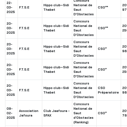
Concours
22-
Hippo club–Sidi
National de
20
03-
F.T.S.E
CSO**
Thabet
Saut
97
2025
D'Obstacles
Concours
20-
Hippo club–Sidi
National de
20
03-
F.T.S.E
CSO**
Thabet
Saut
25
2025
D'Obstacles
Concours
20-
Hippo club–Sidi
National de
20
03-
F.T.S.E
CSO*
Thabet
Saut
98
2025
D'Obstacles
Concours
20-
Hippo club–Sidi
National de
20
03-
F.T.S.E
CSO*
Thabet
Saut
25
2025
D'Obstacles
Concours
20-
Hippo club–Sidi
National de
CSO
20
03-
F.T.S.E
Thabet
Saut
Préparatoire
98
2025
D'Obstacles
Concours
09-
National de
Association
Club Jaafoura -
20
02-
Saut
CSO*
Jafoura
SFAX
78
2025
d'Obstacles
(Ranking)