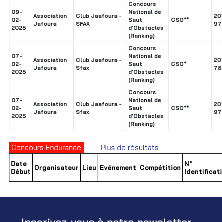
Concours
09-
National de
Association
Club Jaafoura -
20
02-
Saut
CSO**
Jafoura
SFAX
97
2025
d'Obstacles
(Ranking)
Concours
07-
National de
Association
Club Jaafoura -
20
02-
Saut
CSO*
Jafoura
Sfax
78
2025
d'Obstacles
(Ranking)
Concours
07-
National de
Association
Club Jaafoura -
20
02-
Saut
CSO**
Jafoura
Sfax
97
2025
d'Obstacles
(Ranking)
Concours Endurance
Plus de résultats
Date
N°
Organisateur
Lieu
Evénement
Compétition
Début
Identificat
Inscrivez-vous à notre newsletter