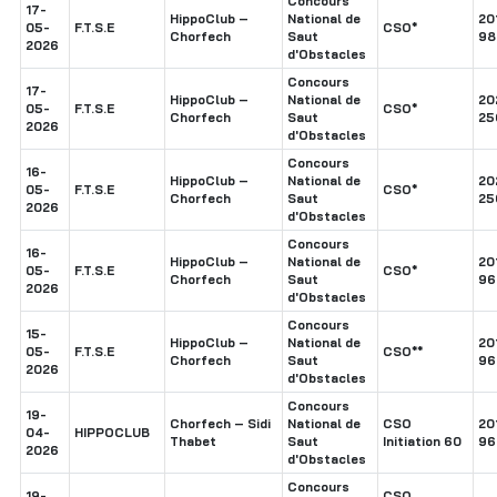
Concours
17-
HippoClub –
National de
20
05-
F.T.S.E
CSO*
Chorfech
Saut
98
2026
d'Obstacles
Concours
17-
HippoClub –
National de
20
05-
F.T.S.E
CSO*
Chorfech
Saut
25
2026
d'Obstacles
Concours
16-
HippoClub –
National de
20
05-
F.T.S.E
CSO*
Chorfech
Saut
25
2026
d'Obstacles
Concours
16-
HippoClub –
National de
20
05-
F.T.S.E
CSO*
Chorfech
Saut
96
2026
d'Obstacles
Concours
15-
HippoClub –
National de
20
05-
F.T.S.E
CSO**
Chorfech
Saut
96
2026
d'Obstacles
Concours
19-
Chorfech – Sidi
National de
CSO
20
04-
HIPPOCLUB
Thabet
Saut
Initiation 60
96
2026
d'Obstacles
Concours
19-
CSO