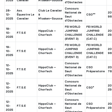
2025
Cavalier
M’saken~Sousse
d'Obstacles
Concours
28-
Ass.
Club Le Cavalier
National de
20
12-
Équestre Le
à
CSO**
Saut
98
2025
Cavalier
M’saken~Sousse
d'Obstacles
FEI WORLD
FEI WORLD
19-
HippoClub –
JUMPING
JUMPING
20
10-
F.T.S.E
Chorfech
CHALLENGE
CHALLENGE
25
2025
(EVENT 3)
(CAT.C)
FEI WORLD
FEI WORLD
19-
HippoClub –
JUMPING
JUMPING
20
10-
F.T.S.E
Chorfech
CHALLENGE
CHALLENGE
98
2025
(EVENT 3)
(CAT.C)
Concours
12-
HippoClub –
National de
CSO
20
10-
F.T.S.E
Chorfech
Saut
Préparatoire
78
2025
d'Obstacles
Concours
12-
HippoClub –
National de
20
10-
F.T.S.E
CSO*
Chorfech
Saut
25
2025
d'Obstacles
Concours
12-
HippoClub –
National de
CSO
20
10-
F.T.S.E
Chorfech
Saut
Préparatoire
25
2025
d'Obstacles