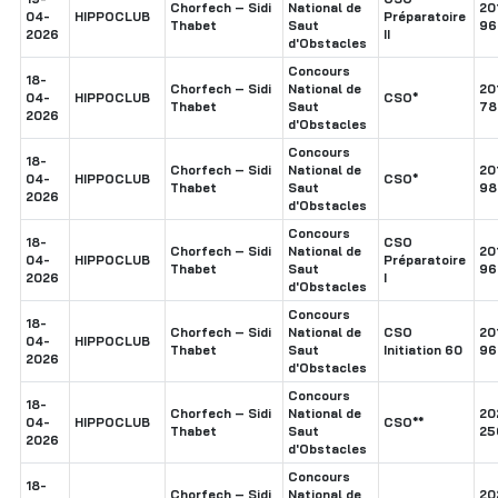
Chorfech – Sidi
National de
20
04-
HIPPOCLUB
Préparatoire
Thabet
Saut
96
2026
II
d'Obstacles
Concours
18-
Chorfech – Sidi
National de
20
04-
HIPPOCLUB
CSO*
Thabet
Saut
78
2026
d'Obstacles
Concours
18-
Chorfech – Sidi
National de
20
04-
HIPPOCLUB
CSO*
Thabet
Saut
98
2026
d'Obstacles
Concours
18-
CSO
Chorfech – Sidi
National de
20
04-
HIPPOCLUB
Préparatoire
Thabet
Saut
96
2026
I
d'Obstacles
Concours
18-
Chorfech – Sidi
National de
CSO
20
04-
HIPPOCLUB
Thabet
Saut
Initiation 60
96
2026
d'Obstacles
Concours
18-
Chorfech – Sidi
National de
20
04-
HIPPOCLUB
CSO**
Thabet
Saut
25
2026
d'Obstacles
Concours
18-
Chorfech – Sidi
National de
20