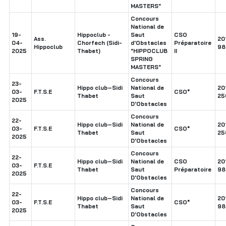
MASTERS"
Concours
National de
19-
Hippoclub -
Saut
CSO
Ass.
20
04-
Chorfech (Sidi-
d'Obstacles
Préparatoire
Hippoclub
98
2025
Thabet)
"HIPPOCLUB
II
SPRING
MASTERS"
Concours
23-
Hippo club–Sidi
National de
20
03-
F.T.S.E
CSO*
Thabet
Saut
25
2025
D'Obstacles
Concours
22-
Hippo club–Sidi
National de
20
03-
F.T.S.E
CSO*
Thabet
Saut
25
2025
D'Obstacles
Concours
22-
Hippo club–Sidi
National de
CSO
20
03-
F.T.S.E
Thabet
Saut
Préparatoire
98
2025
D'Obstacles
Concours
22-
Hippo club–Sidi
National de
20
03-
F.T.S.E
CSO*
Thabet
Saut
98
2025
D'Obstacles