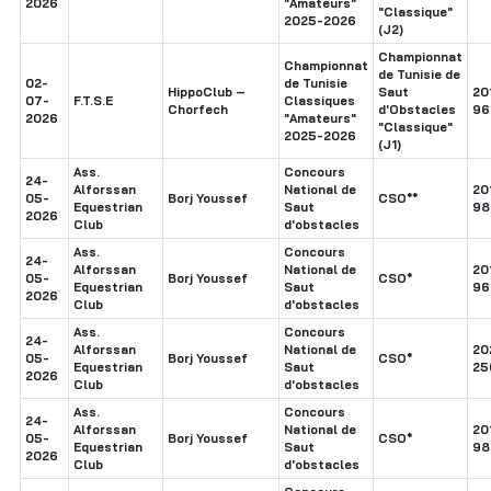
2026
"Amateurs"
"Classique"
2025-2026
(J2)
Championnat
Championnat
de Tunisie de
02-
de Tunisie
HippoClub –
Saut
20
07-
F.T.S.E
Classiques
Chorfech
d'Obstacles
96
2026
"Amateurs"
"Classique"
2025-2026
(J1)
Ass.
Concours
24-
Alforssan
National de
20
05-
Borj Youssef
CSO**
Equestrian
Saut
98
2026
Club
d'obstacles
Ass.
Concours
24-
Alforssan
National de
20
05-
Borj Youssef
CSO*
Equestrian
Saut
96
2026
Club
d'obstacles
Ass.
Concours
24-
Alforssan
National de
20
05-
Borj Youssef
CSO*
Equestrian
Saut
25
2026
Club
d'obstacles
Ass.
Concours
24-
Alforssan
National de
20
05-
Borj Youssef
CSO*
Equestrian
Saut
98
2026
Club
d'obstacles