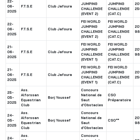
22-
JUMPING
JUMPING
20
06-
F.T.S.E
Club Jafoura
CHALLENGE
CHALLENGE
25
2025
(EVENT 2)
(CAT.C)
FEI WORLD
FEI WORLD
22-
JUMPING
JUMPING
20
06-
F.T.S.E
Club Jafoura
CHALLENGE
CHALLENGE
98
2025
(EVENT 2)
(CAT.C)
FEI WORLD
FEI WORLD
21-
JUMPING
JUMPING
20
06-
F.T.S.E
Club Jafoura
CHALLENGE
CHALLENGE
98
2025
(EVENT 1)
(CAT.C)
FEI WORLD
FEI WORLD
21-
JUMPING
JUMPING
20
06-
F.T.S.E
Club Jafoura
CHALLENGE
CHALLENGE
25
2025
(EVENT 1)
(CAT.C)
Ass.
Concours
25-
Alforssan
National de
CSO
05-
Borj Youssef
Equestrian
Saut
Préparatoire
2025
Club
d'Obstacles
Ass.
Concours
24-
Alforssan
National de
20
05-
Borj Youssef
CSO**
Equestrian
Saut
98
2025
Club
d'Obstacles
Ass.
Concours
24-