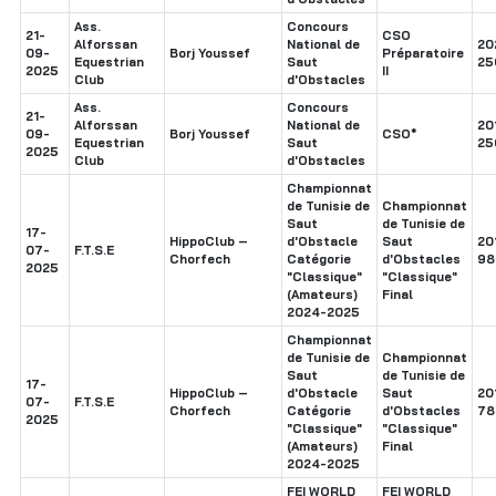
Ass.
Concours
21-
CSO
Alforssan
National de
20
09-
Borj Youssef
Préparatoire
Equestrian
Saut
25
2025
II
Club
d'Obstacles
Ass.
Concours
21-
Alforssan
National de
20
09-
Borj Youssef
CSO*
Equestrian
Saut
25
2025
Club
d'Obstacles
Championnat
de Tunisie de
Championnat
Saut
de Tunisie de
17-
HippoClub –
d'Obstacle
Saut
20
07-
F.T.S.E
Chorfech
Catégorie
d'Obstacles
98
2025
"Classique"
"Classique"
(Amateurs)
Final
2024-2025
Championnat
de Tunisie de
Championnat
Saut
de Tunisie de
17-
HippoClub –
d'Obstacle
Saut
20
07-
F.T.S.E
Chorfech
Catégorie
d'Obstacles
78
2025
"Classique"
"Classique"
(Amateurs)
Final
2024-2025
FEI WORLD
FEI WORLD