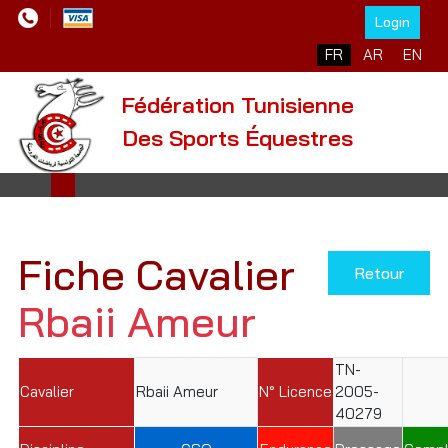
Login
Sélectionnez votre l
FR
AR
EN
Fédération Tunisienne
Des Sports Équestres
Fiche Cavalier
Retour
Rbaii Ameur
TN-
Cavalier
Rbaii Ameur
N° Licence
2005-
40279