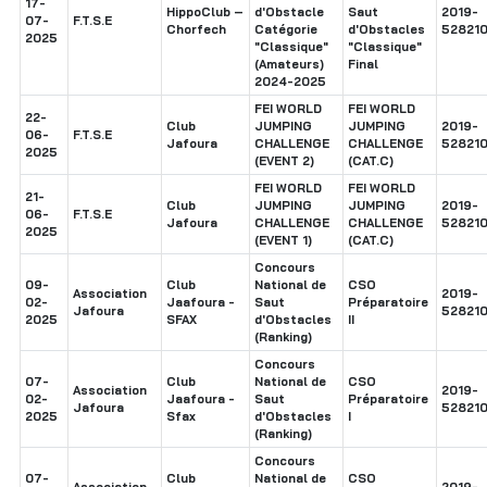
17-
HippoClub –
d'Obstacle
Saut
2019-
07-
F.T.S.E
Chorfech
Catégorie
d'Obstacles
52821
2025
"Classique"
"Classique"
(Amateurs)
Final
2024-2025
FEI WORLD
FEI WORLD
22-
Club
JUMPING
JUMPING
2019-
06-
F.T.S.E
Jafoura
CHALLENGE
CHALLENGE
52821
2025
(EVENT 2)
(CAT.C)
FEI WORLD
FEI WORLD
21-
Club
JUMPING
JUMPING
2019-
06-
F.T.S.E
Jafoura
CHALLENGE
CHALLENGE
52821
2025
(EVENT 1)
(CAT.C)
Concours
09-
Club
National de
CSO
Association
2019-
02-
Jaafoura -
Saut
Préparatoire
Jafoura
52821
2025
SFAX
d'Obstacles
II
(Ranking)
Concours
07-
Club
National de
CSO
Association
2019-
02-
Jaafoura -
Saut
Préparatoire
Jafoura
52821
2025
Sfax
d'Obstacles
I
(Ranking)
Concours
07-
Club
National de
CSO
Association
2019-