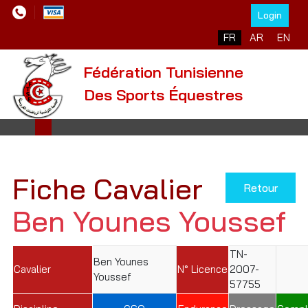
Login
Sélectionnez votre l
FR
AR
EN
Fédération Tunisienne
Des Sports Équestres
Fiche Cavalier
Retour
Ben Younes Youssef
TN-
Ben Younes
Cavalier
N° Licence
2007-
Youssef
57755