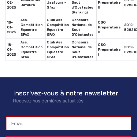
02-
Jaafoura -
Saut
Préparatoire
Jafoura
52821
2025
Sfax
d'Obstacles
II
(Ranking)
Ass.
Club Ass.
Concours
18-
CSO
Compétition
Compétition
National de
2019-
01-
Préparatoire
Equestre
Equestre
Saut
52821
2025
II
SFAX
SFAX
D'Obstacles
Ass.
Club Ass.
Concours
18-
CSO
Compétition
Compétition
National de
2019-
01-
Préparatoire
Equestre
Equestre
Saut
52821
2025
I
SFAX
SFAX
D'Obstacles
Inscrivez-vous à notre newsletter
Recevez nos dernières actualités