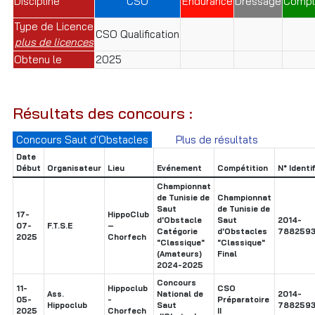
Discipline
CSO
Endurance
Dressage
Compl
Type de Licence
CSO Qualification
plus de licences
Obtenu le
2025
Résultats des concours :
Concours Saut d'Obstacles
Plus de résultats
Date
Début
Organisateur
Lieu
Evénement
Compétition
N° Identi
Championnat
de Tunisie de
Championnat
Saut
de Tunisie de
17-
HippoClub
d'Obstacle
Saut
2014-
07-
F.T.S.E
–
Catégorie
d'Obstacles
788259
2025
Chorfech
"Classique"
"Classique"
(Amateurs)
Final
2024-2025
Concours
11-
Hippoclub
CSO
Ass.
National de
2014-
05-
-
Préparatoire
Hippoclub
Saut
788259
2025
Chorfech
II