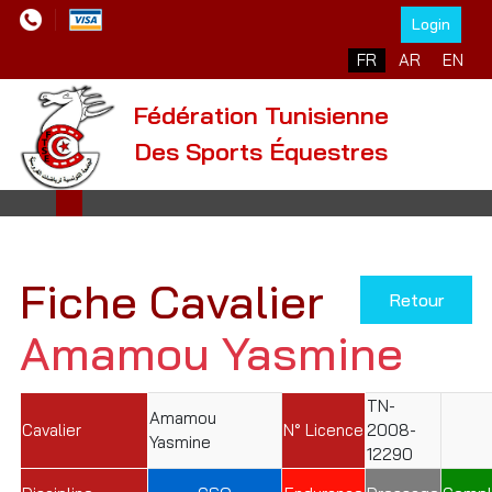
Login
Sélectionnez votre l
FR
AR
EN
Fédération Tunisienne
Des Sports Équestres
Fiche Cavalier
Retour
Amamou Yasmine
TN-
Amamou
Cavalier
N° Licence
2008-
Yasmine
12290