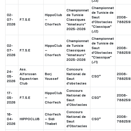
(J3)
Championnat
Championnat
de Tunisie de
02-
HippoClub
de Tunisie
Saut
2008-
07-
F.T.S.E
–
Classiques
d'Obstacles
788259
2026
Chorfech
"Amateurs"
"Classique"
2025-2026
(J2)
Championnat
Championnat
de Tunisie de
02-
HippoClub
de Tunisie
Saut
2008-
07-
F.T.S.E
–
Classiques
d'Obstacles
788259
2026
Chorfech
"Amateurs"
"Classique"
2025-2026
(J1)
Ass.
Concours
24-
Alforssan
Borj
National de
2008-
05-
CSO*
Equestrian
Youssef
Saut
788259
2026
Club
d'obstacles
Concours
17-
HippoClub
National de
2008-
05-
F.T.S.E
–
CSO*
Saut
788259
2026
Chorfech
d'Obstacles
Concours
18-
Chorfech
National de
2008-
04-
HIPPOCLUB
– Sidi
CSO*
Saut
788259
2026
Thabet
d'Obstacles