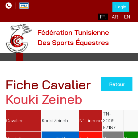
Login
Sélectionnez votre l
FR
AR
EN
Fédération Tunisienne
Des Sports Équestres
Fiche Cavalier
Retour
Kouki Zeineb
TN-
Cavalier
Kouki Zeineb
N° Licence
2009-
97187