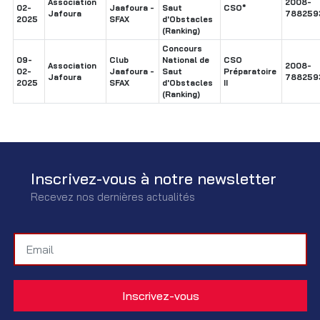
Association
2008-
02-
Jaafoura -
Saut
CSO*
Jafoura
788259
2025
SFAX
d'Obstacles
(Ranking)
Concours
09-
Club
National de
CSO
Association
2008-
02-
Jaafoura -
Saut
Préparatoire
Jafoura
788259
2025
SFAX
d'Obstacles
II
(Ranking)
Inscrivez-vous à notre newsletter
Recevez nos dernières actualités