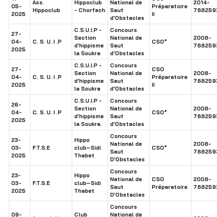
Ass.
Hippoclub
National de
2014-
05-
Préparatoire
Hippoclub
- Chorfech
Saut
788259
2025
II
d'Obstacles
C.S.U.I.P -
Concours
27-
Section
National de
2008-
04-
C. S. U. I .P
CSO*
d'hippisme
Saut
788259
2025
la Soukra
d'Obstacles
C.S.U.I.P -
Concours
27-
CSO
Section
National de
2008-
04-
C. S. U. I .P
Préparatoire
d'hippisme
Saut
788259
2025
II
la Soukra
d'Obstacles
C.S.U.I.P -
Concours
26-
Section
National de
2008-
04-
C. S. U. I .P
CSO*
d'hippisme
Saut
788259
2025
la Soukra.
d'Obstacles
Concours
23-
Hippo
National de
2008-
03-
F.T.S.E
club–Sidi
CSO*
Saut
788259
2025
Thabet
D'Obstacles
Concours
23-
Hippo
National de
CSO
2008-
03-
F.T.S.E
club–Sidi
Saut
Préparatoire
788259
2025
Thabet
D'Obstacles
Concours
09-
Club
National de