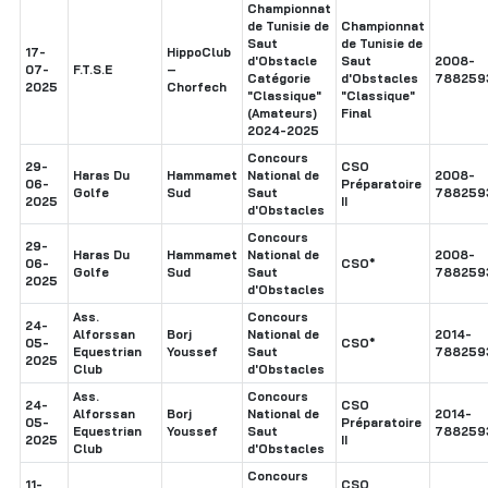
Championnat
de Tunisie de
Championnat
Saut
de Tunisie de
17-
HippoClub
d'Obstacle
Saut
2008-
07-
F.T.S.E
–
Catégorie
d'Obstacles
788259
2025
Chorfech
"Classique"
"Classique"
(Amateurs)
Final
2024-2025
Concours
29-
CSO
Haras Du
Hammamet
National de
2008-
06-
Préparatoire
Golfe
Sud
Saut
788259
2025
II
d'Obstacles
Concours
29-
Haras Du
Hammamet
National de
2008-
06-
CSO*
Golfe
Sud
Saut
788259
2025
d'Obstacles
Ass.
Concours
24-
Alforssan
Borj
National de
2014-
05-
CSO*
Equestrian
Youssef
Saut
788259
2025
Club
d'Obstacles
Ass.
Concours
24-
CSO
Alforssan
Borj
National de
2014-
05-
Préparatoire
Equestrian
Youssef
Saut
788259
2025
II
Club
d'Obstacles
Concours
11-
CSO