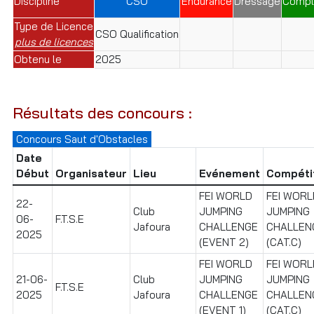
Discipline
CSO
Endurance
Dressage
Compl
Type de Licence
CSO Qualification
plus de licences
Obtenu le
2025
Résultats des concours :
Concours Saut d'Obstacles
Date
Début
Organisateur
Lieu
Evénement
Compéti
FEI WORLD
FEI WORL
22-
Club
JUMPING
JUMPING
06-
F.T.S.E
Jafoura
CHALLENGE
CHALLEN
2025
(EVENT 2)
(CAT.C)
FEI WORLD
FEI WORL
21-06-
Club
JUMPING
JUMPING
F.T.S.E
2025
Jafoura
CHALLENGE
CHALLEN
(EVENT 1)
(CAT.C)