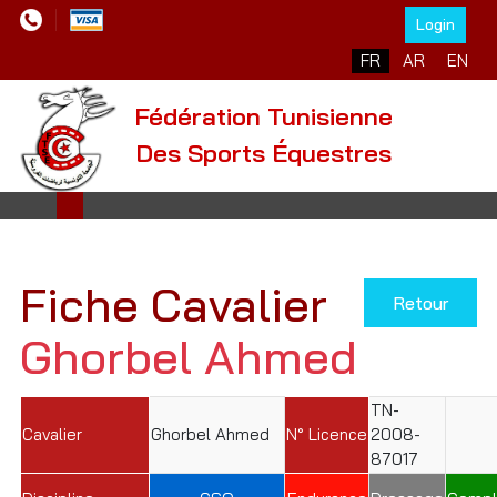
Login
Sélectionnez votre l
FR
AR
EN
Fédération Tunisienne
Des Sports Équestres
Fiche Cavalier
Retour
Ghorbel Ahmed
TN-
Cavalier
Ghorbel Ahmed
N° Licence
2008-
87017