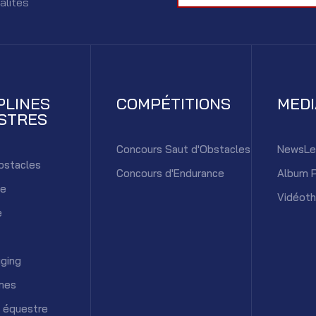
alités
PLINES
COMPÉTITIONS
MED
STRES
Concours Saut d'Obstacles
NewsLe
bstacles
Concours d'Endurance
Album 
ce
Vidéot
e
ging
mes
 équestre