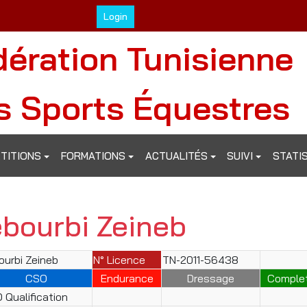
Login
dération Tunisienne
s Sports Équestres
TITIONS
FORMATIONS
ACTUALITÉS
SUIVI
STATI
ebourbi Zeineb
ourbi Zeineb
N° Licence
TN-2011-56438
CSO
Endurance
Dressage
Comple
 Qualification