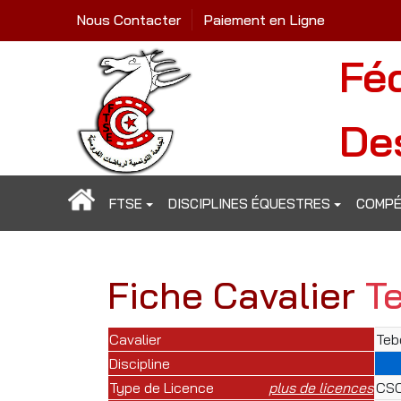
Nous Contacter
Paiement en Ligne
Fé
De
FTSE
DISCIPLINES ÉQUESTRES
COMPÉ
Fiche Cavalier
T
Cavalier
Teb
Discipline
Type de Licence
plus de licences
CSO