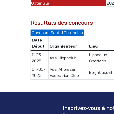
Obtenu le
20
Résultats des concours :
Concours Saut d'Obstacles
Date
Début
Organisateur
Lieu
11-05-
Hippoclub -
Ass. Hippoclub
2025
Chorfech
04-05-
Ass. Alforssan
Borj Youssef
2025
Equestrian Club
Inscrivez-vous à no