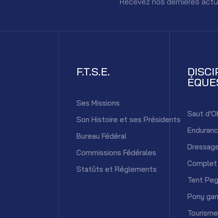
Recevez nos dernières actu
F.T.S.E.
DISCI
ÉQUE
Ses Missions
Saut d'O
Son Histoire et ses Présidents
Enduran
Bureau Fédéral
Dressag
Commissions Fédérales
Complet
Statûts et Réglements
Tent Peg
Pony ga
Tourisme