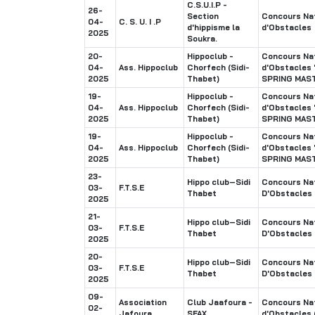
C.S.U.I.P -
26-
Section
Concours Nat
04-
C. S. U. I .P
d'hippisme la
d'Obstacles
2025
Soukra.
20-
Hippoclub -
Concours Nat
04-
Ass. Hippoclub
Chorfech (Sidi-
d'Obstacles
2025
Thabet)
SPRING MAS
19-
Hippoclub -
Concours Nat
04-
Ass. Hippoclub
Chorfech (Sidi-
d'Obstacles
2025
Thabet)
SPRING MAS
19-
Hippoclub -
Concours Nat
04-
Ass. Hippoclub
Chorfech (Sidi-
d'Obstacles
2025
Thabet)
SPRING MAS
23-
Hippo club–Sidi
Concours Nat
03-
F.T.S.E
Thabet
D'Obstacles
2025
21-
Hippo club–Sidi
Concours Nat
03-
F.T.S.E
Thabet
D'Obstacles
2025
20-
Hippo club–Sidi
Concours Nat
03-
F.T.S.E
Thabet
D'Obstacles
2025
09-
Association
Club Jaafoura -
Concours Nat
02-
Jafoura
SFAX
d'Obstacles 