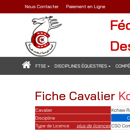
Nous Contacter
Paiement en Ligne
Fé
De
FTSE
DISCIPLINES ÉQUESTRES
COMPÉ
Fiche Cavalier
K
Cavalier
Kchaw R
Discipline
Type de Licence
plus de licences
CSO Com