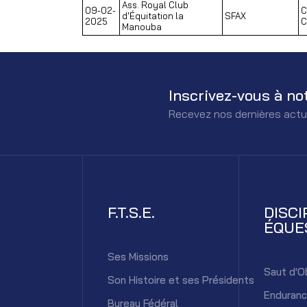
Ass. Royal Club
09-02-
C
d'Équitation la
SFAX
2025
C
Manouba
Inscrivez-vous à no
Recevez nos dernières actu
F.T.S.E.
DISCI
ÉQUE
Ses Missions
Saut d'O
Son Histoire et ses Présidents
Enduran
Bureau Fédéral