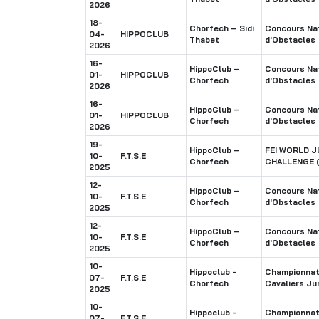
2026
18-
Chorfech – Sidi
Concours Nat
04-
HIPPOCLUB
Thabet
d'Obstacles
2026
16-
HippoClub –
Concours Nat
01-
HIPPOCLUB
Chorfech
d'Obstacles
2026
16-
HippoClub –
Concours Nat
01-
HIPPOCLUB
Chorfech
d'Obstacles
2026
19-
HippoClub –
FEI WORLD 
10-
F.T.S.E
Chorfech
CHALLENGE (
2025
12-
HippoClub –
Concours Nat
10-
F.T.S.E
Chorfech
d'Obstacles
2025
12-
HippoClub –
Concours Nat
10-
F.T.S.E
Chorfech
d'Obstacles
2025
10-
Hippoclub -
Championnat 
07-
F.T.S.E
Chorfech
Cavaliers Ju
2025
10-
Hippoclub -
Championnat 
07-
F.T.S.E