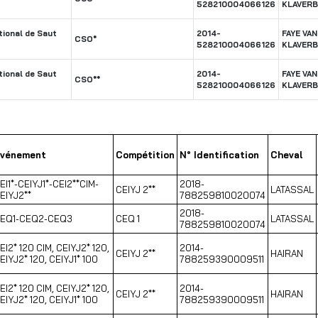
528210004066126
KLAVER
ional de Saut
2014-
FAYE VAN
CSO*
528210004066126
KLAVER
ional de Saut
2014-
FAYE VAN
CSO**
528210004066126
KLAVER
vénement
Compétition
N° Identification
Cheval
EI1*-CEIYJ1*-CEI2**CIM-
2018-
CEIYJ 2**
LATASSAL
EIYJ2**
788259810020074
2018-
EQ1-CEQ2-CEQ3
CEQ 1
LATASSAL
788259810020074
EI2* 120 CIM, CEIYJ2* 120,
2014-
CEIYJ 2**
HAIRAN
EIYJ2* 120, CEIYJ1* 100
788259390009511
EI2* 120 CIM, CEIYJ2* 120,
2014-
CEIYJ 2**
HAIRAN
EIYJ2* 120, CEIYJ1* 100
788259390009511