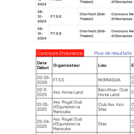
Thabet)
d'Obstacles
2024
28-
Chorfech (Sidi-
Concours Nat
12-
F.T.S.E
Thabet)
d'Obstacles
2024
28-
Chorfech (Sidi-
Concours Nat
12-
F.T.S.E
Thabet)
d'Obstacles
2024
Concours Endurance
Plus de résultats
Date
Organisateur
Lieu
E
Début
02-05-
C
F.T.S.E.
MORNAGUIA
2026
C
02-11-
Béni Khiar- Club
Ass. Horse Land
C
2025
Horse Land
Ass. Royal Club
10-05-
Club Ass. Aziz-
C
d'Équitation la
2025
Sfax
C
Manouba
Ass. Royal Club
05-04-
C
d'Équitation la
Sfax
2025
C
Manouba