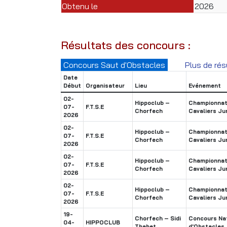
Obtenu le
2026
Résultats des concours :
Concours Saut d'Obstacles
Plus de rés
Date
Début
Organisateur
Lieu
Evénement
02-
Hippoclub –
Championnat 
07-
F.T.S.E
Chorfech
Cavaliers Ju
2026
02-
Hippoclub –
Championnat 
07-
F.T.S.E
Chorfech
Cavaliers Ju
2026
02-
Hippoclub –
Championnat 
07-
F.T.S.E
Chorfech
Cavaliers Ju
2026
02-
Hippoclub –
Championnat 
07-
F.T.S.E
Chorfech
Cavaliers Ju
2026
19-
Chorfech – Sidi
Concours Nat
04-
HIPPOCLUB
Thabet
d'Obstacles