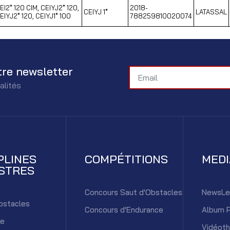
EI2* 120 CIM, CEIYJ2* 120,
2018-
CEIYJ 1*
LATASSAL
EIYJ2* 120, CEIYJ1* 100
788259810020074
tre newsletter
alités
PLINES
COMPÉTITIONS
MED
STRES
Concours Saut d'Obstacles
NewsLe
bstacles
Concours d'Endurance
Album 
ce
Vidéot