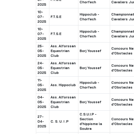
Chorfech
Cavaliers Ju
2025
10-
Hippoclub -
Championnat 
07-
F.T.S.E
Chorfech
Cavaliers Ju
2025
10-
Hippoclub -
Championnat 
07-
F.T.S.E
Chorfech
Cavaliers Ju
2025
25-
Ass. Alforssan
Concours Nat
05-
Equestrian
Borj Youssef
d'Obstacles
2025
Club
24-
Ass. Alforssan
Concours Nat
05-
Equestrian
Borj Youssef
d'Obstacles
2025
Club
11-
Hippoclub -
Concours Nat
05-
Ass. Hippoclub
Chorfech
d'Obstacles
2025
04-
Ass. Alforssan
Concours Nat
05-
Equestrian
Borj Youssef
d'Obstacles
2025
Club
C.S.U.I.P -
27-
Section
Concours Nat
04-
C. S. U. I .P
d'hippisme la
d'Obstacles
2025
Soukra