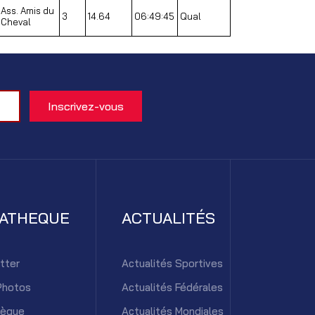
Ass. Amis du
3
14.64
06:49:45
Qual
Cheval
IATHEQUE
ACTUALITÉS
tter
Actualités Sportives
Photos
Actualités Fédérales
hèque
Actualités Mondiales