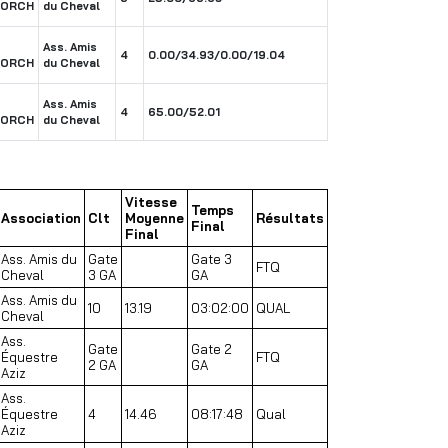
BORCH
du Cheval
Ass. Amis
4
0.00/34.93/0.00/19.04
BORCH
du Cheval
Ass. Amis
4
65.00/52.01
BORCH
du Cheval
Vitesse
Temps
Association
Clt
Moyenne
Résultats
Final
Final
Ass. Amis du
Gate
Gate 3
FTQ
Cheval
3 GA
GA
Ass. Amis du
10
13.19
03:02:00
QUAL
Cheval
Ass.
Gate
Gate 2
Équestre
FTQ
2 GA
GA
Aziz
Ass.
Équestre
4
14.46
08:17:48
Qual
Aziz