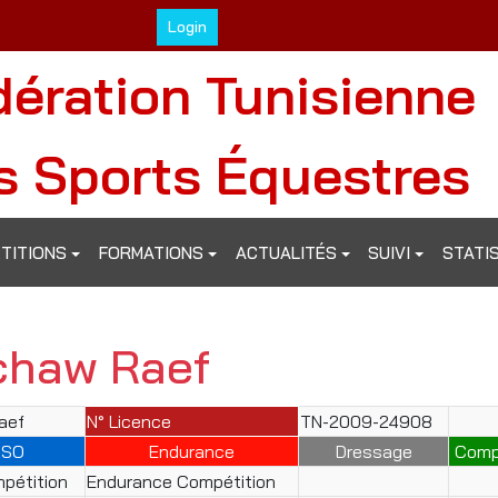
Login
dération Tunisienne
s Sports Équestres
TITIONS
FORMATIONS
ACTUALITÉS
SUIVI
STATI
chaw Raef
aef
N° Licence
TN-2009-24908
CSO
Endurance
Dressage
Comp
pétition
Endurance Compétition